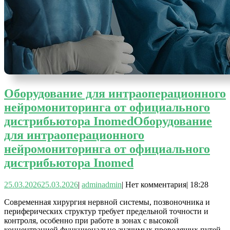
Оборудование для интраоперационного
нейромониторинга от официального
дистрибьютора Inomed
Оборудование
для интраоперационного
нейромониторинга от официального
дистрибьютора Inomed
25.03.2026
25.03.2026
|
admin
admin
|
Нет комментария
|
18:28
Современная хирургия нервной системы, позвоночника и
периферических структур требует предельной точности и
контроля, особенно при работе в зонах с высокой
концентрацией функционально значимых проводящих путей.