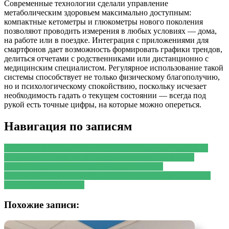
Современные технологии сделали управление
метаболическим здоровьем максимально доступным:
компактные кетометры и глюкометры нового поколения
позволяют проводить измерения в любых условиях — дома,
на работе или в поездке. Интеграция с приложениями для
смартфонов дает возможность формировать графики трендов,
делиться отчетами с родственниками или дистанционно с
медицинским специалистом. Регулярное использование такой
системы способствует не только физическому благополучию,
но и психологическому спокойствию, поскольку исчезает
необходимость гадать о текущем состоянии — всегда под
рукой есть точные цифры, на которые можно опереться.
Навигация по записям
PREVIOUS
Предыдущая запись:
Современные подходы к
лечению суставов: от диагностики до восстановления
NEXT
Следующая запись:
Оборудование для
интраоперационного нейромониторинга от официального
дистрибьютора Inomed
Похожие записи: