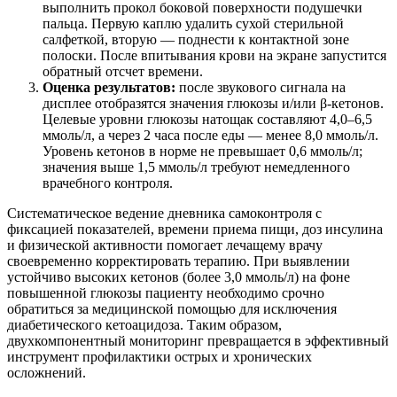
выполнить прокол боковой поверхности подушечки
пальца. Первую каплю удалить сухой стерильной
салфеткой, вторую — поднести к контактной зоне
полоски. После впитывания крови на экране запустится
обратный отсчет времени.
Оценка результатов:
после звукового сигнала на
дисплее отобразятся значения глюкозы и/или β-кетонов.
Целевые уровни глюкозы натощак составляют 4,0–6,5
ммоль/л, а через 2 часа после еды — менее 8,0 ммоль/л.
Уровень кетонов в норме не превышает 0,6 ммоль/л;
значения выше 1,5 ммоль/л требуют немедленного
врачебного контроля.
Систематическое ведение дневника самоконтроля с
фиксацией показателей, времени приема пищи, доз инсулина
и физической активности помогает лечащему врачу
своевременно корректировать терапию. При выявлении
устойчиво высоких кетонов (более 3,0 ммоль/л) на фоне
повышенной глюкозы пациенту необходимо срочно
обратиться за медицинской помощью для исключения
диабетического кетоацидоза. Таким образом,
двухкомпонентный мониторинг превращается в эффективный
инструмент профилактики острых и хронических
осложнений.