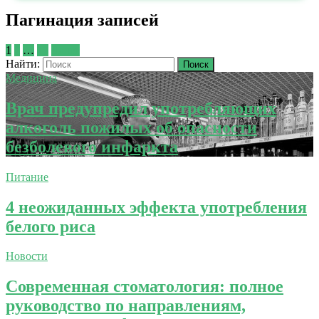
Пагинация записей
1
2
…
17
Далее
Найти:
Медицина
Врач предупредил употребляющих
алкоголь пожилых об опасности
безболевого инфаркта
Питание
4 неожиданных эффекта употребления
белого риса
Новости
Современная стоматология: полное
руководство по направлениям,