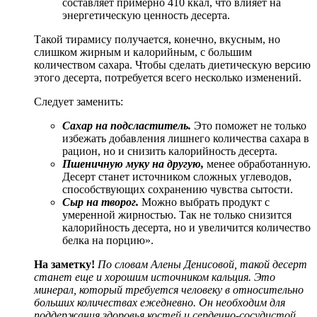
составляет примерно 410 ккал, что влияет на
энергетическую ценность десерта.
Такой тирамису получается, конечно, вкусным, но
слишком жирным и калорийным, с большим
количеством сахара. Чтобы сделать диетическую версию
этого десерта, потребуется всего несколько изменений.
Следует заменить:
Сахар на подсластитель.
Это поможет не только
избежать добавления лишнего количества сахара в
рацион, но и снизить калорийность десерта.
Пшеничную муку на другую,
менее обработанную.
Десерт станет источником сложных углеводов,
способствующих сохранению чувства сытости.
Сыр на творог.
Можно выбрать продукт с
умеренной жирностью. Так не только снизится
калорийность десерта, но и увеличится количество
белка на порцию».
На заметку!
По словам Алены Денисовой, такой десерт
станет еще и хорошим источником кальция. Это
минерал, который требуется человеку в относительно
больших количествах ежедневно. Он необходим для
поддержания здоровья костей и сердечно-сосудистой