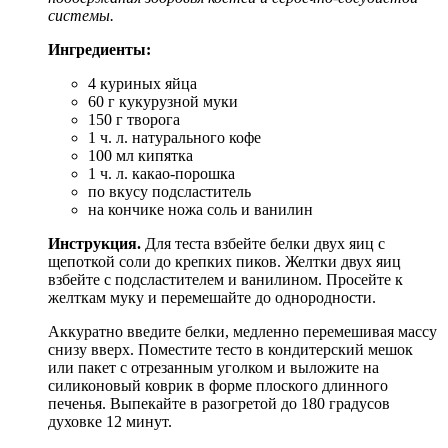
системы.
Ингредиенты:
4 куриных яйца
60 г кукурузной муки
150 г творога
1 ч. л. натурального кофе
100 мл кипятка
1 ч. л. какао-порошка
по вкусу подсластитель
на кончике ножа соль и ванилин
Инструкция.
Для теста взбейте белки двух яиц с
щепоткой соли до крепких пиков. Желтки двух яиц
взбейте с подсластителем и ванилином. Просейте к
желткам муку и перемешайте до однородности.
Аккуратно введите белки, медленно перемешивая массу
снизу вверх. Поместите тесто в кондитерский мешок
или пакет с отрезанным уголком и выложите на
силиконовый коврик в форме плоского длинного
печенья. Выпекайте в разогретой до 180 градусов
духовке 12 минут.