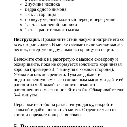
2 зубчика чеснока
цедра одного лимона
1 ст. л. горчицы
по вкусу черный молотый перец и перец чили
1/2 ч. л. копченой паприки
1 ст. л. растительного масла
Инструкция.
Промокните стейк насухо и натрите его со
всех сторон солью. В миске смешайте сливочное масло,
чеснок, натертую цедру лимона, горчицу и специи.
Выложите стейк на разогретую с маслом сковороду и
обжаривайте, пока не образуется золотисто-коричневая
корочка (примерно 3–4 минуты с каждой стороны).
Убавьте огонь до среднего. Туда же добавьте
подготовленную смесь со сливочным маслом и дайте ей
растопиться. Ложкой зачерпните немного
растопленного масла и полейте стейк. Обжаривайте еще
3–4 минуты.
Переложите стейк на разделочную доску, накройте
фольгой и дайте постоять 5 минут. Отделите мясо от
кости и нарежьте поперек волокон.
5. Ризотто с морепродуктами