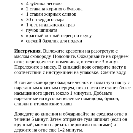
4 зубчика чеснока
2 стакана куриного бульона
1 стакан жирных сливок
30 г твердого сыра
1 ч. л. итальянских трав
пучок шпината
красный острый перец по вкусу
свежий базилик для подачи
Инструкция.
Выложите креветки на разогретую с
маслом сковороду. Подсолите. Обжаривайте на среднем
огне, периодически помешивая, в течение 3 минут.
Переложите в миску. В кипящей воде отварите пасту в
соответствии с инструкцией на упаковке. Слейте воду.
В той же сковороде обжарьте чеснок и томатную пасту с
нарезанным красным перцем, пока паста не станет более
насыщенного цвета (около 1 минуты). Добавьте
нарезанные на кусочки вяленые помидоры, бульон,
сливки и итальянские травы.
Доведите до кипения и обжаривайте на среднем огне в
течение 5 минут. Затем отправьте туда шпинат (если он
крупный, можно нарезать широкими полосами) и
держите на огне еще 1–2 минуты.