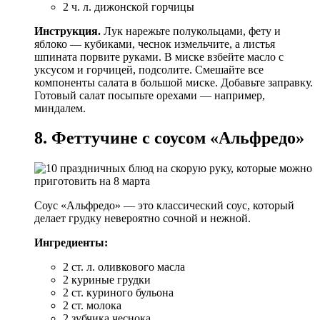
2 ч. л. дижонской горчицы
Инструкция.
Лук нарежьте полукольцами, фету и
яблоко — кубиками, чеснок измельчите, а листья
шпината порвите руками. В миске взбейте масло с
уксусом и горчицей, подсолите. Смешайте все
компоненты салата в большой миске. Добавьте заправку.
Готовый салат посыпьте орехами — например,
миндалем.
8. Феттучине с соусом «Альфредо»
Соус «Альфредо» — это классический соус, который
делает грудку невероятно сочной и нежной.
Ингредиенты:
2 ст. л. оливкового масла
2 куриные грудки
2 ст. куриного бульона
2 ст. молока
2 зубчика чеснока