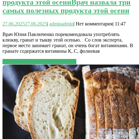
продукта этой осени
Врач назвала три
самых полезных продукта этой осени
27.06.2025
27.06.2025
|
admin
admin
|
Нет комментария
|
11:47
Врач Юлия Павлюченко порекомендовала употреблять
клюкву, гранат и тыкву этой осенью. Со слов эксперта,
первое место занимает гранат, он очень богат витаминами. В
гранате содержатся витамины К, С, фолиевая
ЧИТАТЬ ДАЛЕЕ
ЧИТАТЬ ДАЛЕЕ