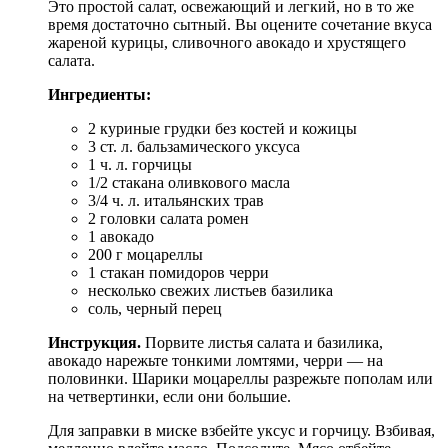
Это простой салат, освежающий и легкий, но в то же
время достаточно сытный. Вы оцените сочетание вкуса
жареной курицы, сливочного авокадо и хрустящего
салата.
Ингредиенты:
2 куриные грудки без костей и кожицы
3 ст. л. бальзамического уксуса
1 ч. л. горчицы
1/2 стакана оливкового масла
3/4 ч. л. итальянских трав
2 головки салата ромен
1 авокадо
200 г моцареллы
1 стакан помидоров черри
несколько свежих листьев базилика
соль, черный перец
Инструкция.
Порвите листья салата и базилика,
авокадо нарежьте тонкими ломтями, черри — на
половинки. Шарики моцареллы разрежьте пополам или
на четвертинки, если они большие.
Для заправки в миске взбейте уксус и горчицу. Взбивая,