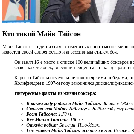
Кто такой Майк Тайсон
Майк Тайсон — один из самых именитых спортсменов мирового 
известен своей свирепостью и агрессивным стилем боя.
Он занял 16-е место в списке 100 величайших боксеров 
славы как человек, внесший неоценимый вклад в развитие
Карьера Тайсона отмечена не только яркими победами, н
Холифилдом в 1997-м году закончился дисквалификацией 
Интересные факты из жизни боксера:
В каком году родился Майк Тайсон:
30 июня 1966 г
Сколько лет Майку Тайсону:
в 2025-м году ему испо
Рост Тайсона:
1,78 м.
Вес Майка Тайсона
: 100 кг.
Откуда родом
: Бруклин, Нью-Йорк.
Где живет Майк Тайсон
:
особняки в Лас-Вегасе и 