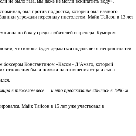
если не было газа, мы даже не могли вскипятить воду».
 вспоминал, был против подростка, который был намного
сообщники угрожали персоналу пистолетом. Майк Тайсон в 13 лет
емпиона по боксу среди любителей и тренера. Кумиром
словии, что юноша будет держаться подальше от неприятностей
им боксером Константином «Касом» Д’Амато, который
 их отношения были похожи на отношения отца и сына.
ился.
ира в тяжелом весе — и это предсказание сбылось в 1986-м
ировался. Майк Тайсон в 15 лет уже участвовал в