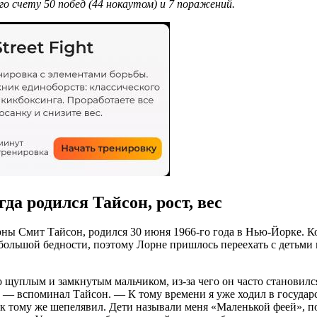
го счету 50 побед (44 нокаутом) и 7 поражений.
да родился Тайсон, рост, вес
 Смит Тайсон, родился 30 июня 1966-го года в Нью-Йорке. Когд
большой бедности, поэтому Лорне пришлось переехать с детьми
 щуплым и замкнутым мальчиком, из-за чего он часто становился
», — вспоминал Тайсон. — К тому времени я уже ходил в госуда
 к тому же шепелявил. Дети называли меня «Маленькой феей», по