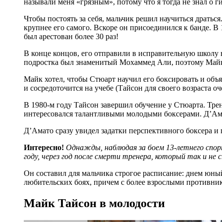
называли меня «грязным», потому что я тогда не знал о г
Чтобы постоять за себя, мальчик решил научиться дратьс
крупнее его самого. Вскоре он присоединился к банде. В 
был арестован более 30 раз!
В конце концов, его отправили в исправительную школу 
подростка был знаменитый Мохаммед Али, поэтому Майк 
Майк хотел, чтобы Стюарт научил его боксировать и объя
и сосредоточится на учебе (Тайсон для своего возраста оч
В 1980-м году Тайсон завершил обучение у Стюарта. Тр
интересовался талантливыми молодыми боксерами. Д’Ама
Д’Амато сразу увидел задатки перспективного боксера и 
Интересно!
Однажды, наблюдая за боем 13-летнего спор
году, через год после смерти тренера, который так и не
Он составил для мальчика строгое расписание: днем юный
любительских боях, причем с более взрослыми противни
Майк Тайсон в молодости