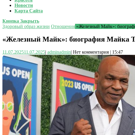
Новости
Карта Сайта
Кнопка Закрыть
Здоровый образ жизни
Отношения
«Железный Майк»: биографи
«Железный Майк»: биография Майка Та
11.07.2025
11.07.2025
|
admin
admin
|
Нет комментария
|
15:47