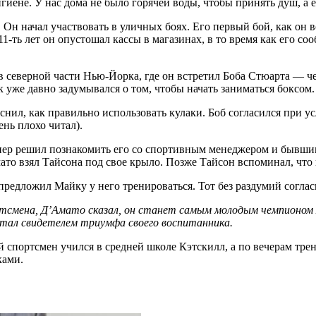
игиене. У нас дома не было горячей воды, чтобы принять душ, а 
я. Он начал участвовать в уличных боях. Его первый бой, как он
11-ть лет он опустошал кассы в магазинах, в то время как его 
в северной части Нью-Йорка, где он встретил Боба Стюарта — ч
уже давно задумывался о том, чтобы начать заниматься боксом.
снил, как правильно использовать кулаки. Боб согласился при у
ень плохо читал).
енер решил познакомить его со спортивным менеджером и бывш
то взял Тайсона под свое крыло. Позже Тайсон вспоминал, что
предложил Майку у него тренироваться. Тот без раздумий соглас
тсмена, Д’Амато сказал, он станет самым молодым чемпионом м
 стал свидетелем триумфа своего воспитанника.
 спортсмен учился в средней школе Кэтскилл, а по вечерам трен
ками.