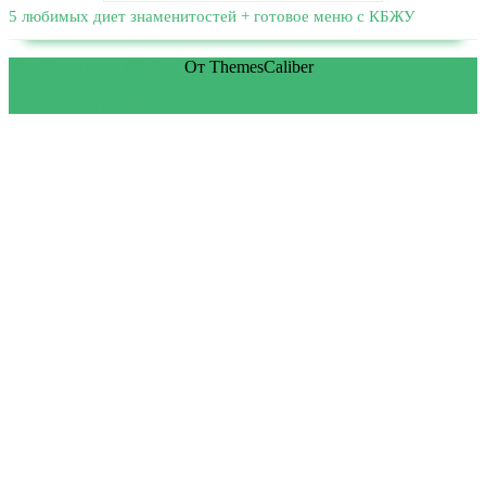
5 любимых диет знаменитостей + готовое меню с КБЖУ
WordPress тема Medical
От ThemesCaliber
Прокрутить вверх