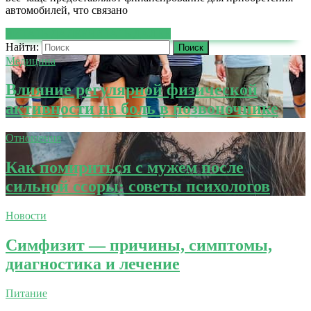
автомобилей, что связано
ЧИТАТЬ ДАЛЕЕ
ЧИТАТЬ ДАЛЕЕ
Найти:
Медицина
Влияние регулярной физической
активности на боль в позвоночнике
Отношения
Как помириться с мужем после
сильной ссоры: советы психологов
Новости
Симфизит — причины, симптомы,
диагностика и лечение
Питание