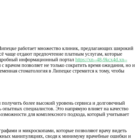
 В Липецке работает множество клиник, предлагающих широкий
сё чаще отдают предпочтение платным услугам, которые
подробный информационный портал
https://xn--48-9kcx4d.xn--
с врачом позволяет не только сократить время ожидания, но и
еменная стоматология в Липецке стремится к тому, чтобы
 получить более высокий уровень сервиса и долговечный
ь опытных специалистов. Это напрямую влияет на качество
 возможности для комплексного подхода, который учитывает
афами и микроскопами, которые позволяют врачу видеть
ложных манипуляциях, сводя к минимуму врачебные ошибки и