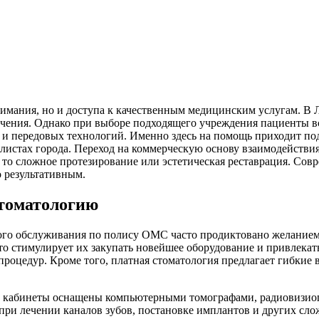
о внимания, но и доступа к качественным медицинским услугам.
лечения. Однако при выборе подходящего учреждения пациенты в
в и передовых технологий. Именно здесь на помощь приходит 
листах города. Переход на коммерческую основу взаимодействия 
то сложное протезирование или эстетическая реставрация. Совр
о результативным.
томатологию
ого обслуживания по полису ОМС часто продиктовано желанием
то стимулирует их закупать новейшее оборудование и привлекат
 процедур. Кроме того, платная стоматология предлагает гибкие
кабинеты оснащены компьютерными томографами, радиовизиогр
 при лечении каналов зубов, постановке имплантов и других с