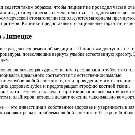
и ведётся таким образом, чтобы пациент не проводил часы в оче
ьтации до хирургического вмешательства — в одном месте дела
коммерческой стоматологии используются материалы премиум-кл
 протезов. Клиники предоставляют официальные гарантии на все 
в Липецке
 все разделы современной медицины. Пациентам доступны не тол
роцедуры, позволяющие вернуть улыбке естественную красоту. Ц
врача.
тология, включающая художественную реставрацию зубов с испо
обиваясь идеального соответствия с естественной эмалью.
лением зубов любой сложности, но и проведением имплантации 
дних здоровых зубов и предотвращает атрофию костной ткани.
ия. Платные услуги включают протезирование высокоточными к
тем и элайнеров, которые делают лечение максимально комфор
ке — это инвестиция в собственное здоровье и уверенность в з
позволяют решать проблемы любой сложности быстро и безболез