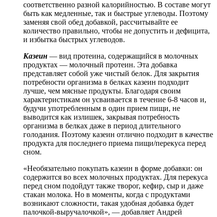
соответственно разной калорийностью. В составе могут
быть как медленные, так и быстрые углеводы. Поэтому
заменяя свой обед добавкой, рассчитывайте ее
количество правильно, чтобы не допустить и дефицита,
и избытка быстрых углеводов.
Казеин
— вид протеина, содержащийся в молочных
продуктах — молочный протеин. Эта добавка
представляет собой уже чистый белок. Для закрытия
потребности организма в белках казеин подходит
лучше, чем мясные продукты. Благодаря своим
характеристикам он усваивается в течение 6-8 часов и,
будучи употребленным в один прием пищи, не
выводится как излишек, закрывая потребность
организма в белках даже в период длительного
голодания. Поэтому казеин отлично подходит в качестве
продукта для последнего приема пищи/перекуса перед
сном.
«Необязательно покупать казеин в форме добавки: он
содержится во всех молочных продуктах. Для перекуса
перед сном подойдут также творог, кефир, сыр и даже
стакан молока. Но в моменты, когда с продуктами
возникают сложности, такая удобная добавка будет
палочкой-выручалочкой», — добавляет Андрей