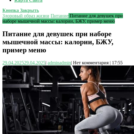
Карта Сайта
Кнопка Закрыть
Здоровый образ жизни
Питание
Питание для девушек при
наборе мышечной массы: калории, БЖУ, пример меню
Питание для девушек при наборе
мышечной массы: калории, БЖУ,
пример меню
29.04.2025
29.04.2025
|
admin
admin
|
Нет комментария
|
17:55