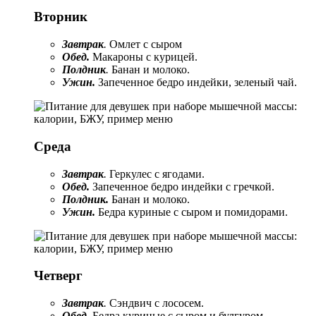
Вторник
Завтрак
.
Омлет с сыром
Обед.
Макароны с курицей.
Полдник
.
Банан и молоко.
Ужин.
Запеченное бедро индейки, зеленый чай.
Среда
Завтрак
.
Геркулес с ягодами.
Обед.
Запеченное бедро индейки с гречкой.
Полдник.
Банан и молоко.
Ужин.
Бедра куриные с сыром и помидорами.
Четверг
Завтрак
.
Сэндвич с лососем.
Обед
.
Бедра куриные с сыром и булгуром.