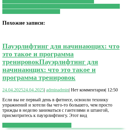
диетолог объяснила, чем хорош томатный сок
NEXT
Следующая запись:
Нутрициолог Макарова назвала
основные ошибки худеющих
Похожие записи:
Пауэрлифтинг для начинающих: что
это такое и программа
тренировок
Пауэрлифтинг для
начинающих: что это такое и
программа тренировок
24.04.2025
24.04.2025
|
admin
admin
|
Нет комментария
|
12:50
Если вы не первый день в фитнесе, освоили технику
упражнений и хотели бы чего-то большего, чем просто
трижды в неделю заниматься с гантелями и штангой,
присмотритесь к пауэрлифтингу. Этот вид
ЧИТАТЬ ДАЛЕЕ
ЧИТАТЬ ДАЛЕЕ