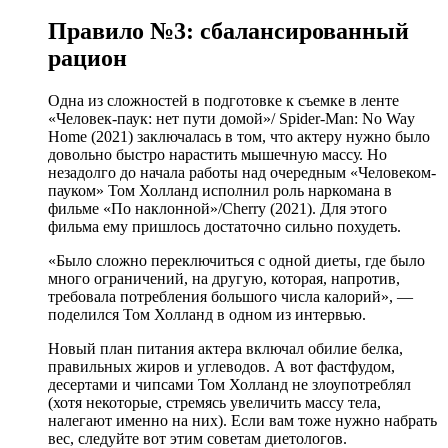
Правило №3: сбалансированный
рацион
Одна из сложностей в подготовке к съемке в ленте
«Человек-паук: нет пути домой»/ Spider-Man: No Way
Home (2021) заключалась в том, что актеру нужно было
довольно быстро нарастить мышечную массу. Но
незадолго до начала работы над очередным «Человеком-
пауком» Том Холланд исполнил роль наркомана в
фильме «По наклонной»/Cherry (2021). Для этого
фильма ему пришлось достаточно сильно похудеть.
«Было сложно переключиться с одной диеты, где было
много ограничений, на другую, которая, напротив,
требовала потребления большого числа калорий», —
поделился Том Холланд в одном из интервью.
Новый план питания актера включал обилие белка,
правильных жиров и углеводов. А вот фастфудом,
десертами и чипсами Том Холланд не злоупотреблял
(хотя некоторые, стремясь увеличить массу тела,
налегают именно на них). Если вам тоже нужно набрать
вес, следуйте вот этим советам диетологов.