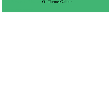
WordPress тема Medical
От ThemesCaliber
Прокрутить вверх