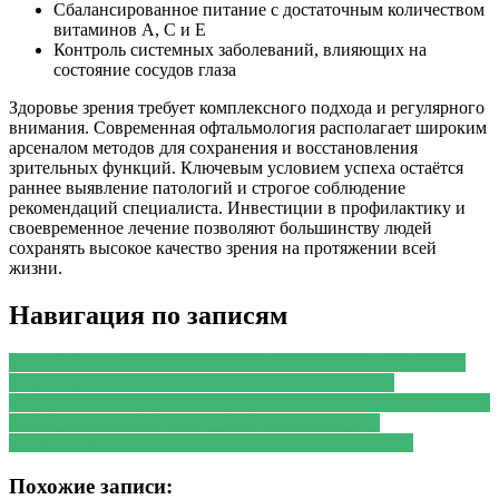
Сбалансированное питание с достаточным количеством
витаминов А, С и Е
Контроль системных заболеваний, влияющих на
состояние сосудов глаза
Здоровье зрения требует комплексного подхода и регулярного
внимания. Современная офтальмология располагает широким
арсеналом методов для сохранения и восстановления
зрительных функций. Ключевым условием успеха остаётся
раннее выявление патологий и строгое соблюдение
рекомендаций специалиста. Инвестиции в профилактику и
своевременное лечение позволяют большинству людей
сохранять высокое качество зрения на протяжении всей
жизни.
Навигация по записям
PREVIOUS
Предыдущая запись:
Дерматолог в Челябинске:
когда изменения на стопах и ногтях — это кожное
заболевание, и почему важно совместное ведение с подологом
NEXT
Следующая запись:
Горные велосипеды с
алюминиевой рамой: баланс веса, прочности и цены
Похожие записи: