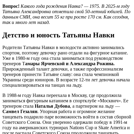
Вопрос!
Какого года рождения Навка? — 1975. В 2025-м году
Татьяна Александровна отметила свой 50-летний юбилей. По
данным СМИ, она весит 55 кг при росте 170 см. Как сегодня,
так и много лет назад.
Детство и юность Татьяны Навки
Родители Татьяны Навки в молодости активно занимались
спортом, поэтому девочку рано отдали на фигурное катание.
Уже в 1980-м году она стала заниматься под руководством
тренеров Т
амары Ярчевской и Александра Рожина.
Прирожденный талант девочки, а также профессионализм
тренеров принести Татьяне славу: она стала чемпионкой
Украины среди юниоров. В возрасте 12-ти лет девочка начала
специализироваться на танцах на льду.
В 1988-м году Навка переехала в Москву, где продолжила
заниматься фигурным катанием в спортклубе «Москвич». Ее
тренером стала
Наталья Дубова
, а партнером на льду —
Самвел Гезалян
. Упорная работа и огромное желание
танцевать подарило паре возможность войти в состав сборной
Советского Союза. Они уверенно одержали победу в 1991-м
году на американских турнирах Nations Cup и Skate America и
после распада Советского Союза продолжили танцевать.