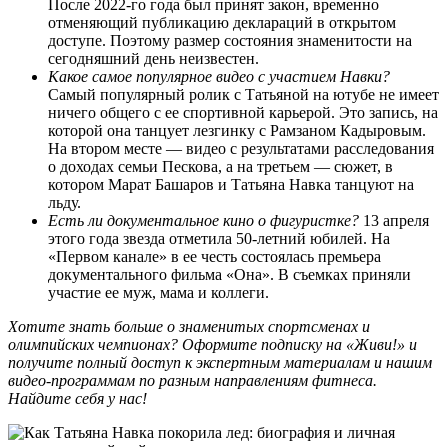
После 2022-го года был принят закон, временно
отменяющий публикацию деклараций в открытом
доступе. Поэтому размер состояния знаменитости на
сегодняшний день неизвестен.
Какое самое популярное видео с участием Навки?
Самый популярный ролик с Татьяной на ютубе не имеет
ничего общего с ее спортивной карьерой. Это запись, на
которой она танцует лезгинку с Рамзаном Кадыровым.
На втором месте — видео с результатами расследования
о доходах семьи Пескова, а на третьем — сюжет, в
котором Марат Башаров и Татьяна Навка танцуют на
льду.
Есть ли документальное кино о фигуристке?
13 апреля
этого года звезда отметила 50-летний юбилей. На
«Первом канале» в ее честь состоялась премьера
документального фильма «Она». В съемках приняли
участие ее муж, мама и коллеги.
Хотите знать больше о знаменитых спортсменах и
олимпийских чемпионах?
Оформите подписку на «Живи!»
и
получите полный доступ к экспертным материалам и нашим
видео-программам по разным направлениям фитнеса.
Найдите себя у нас!