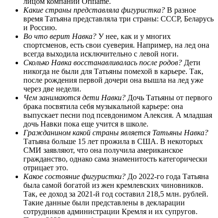
лицом компании Oriflame.
Какие страны представляла фигуристка?
В разное
время Татьяна представляла три страны: СССР, Беларусь
и Россию.
Во что верит Навка?
У нее, как и у многих
спортсменов, есть свои суеверия. Например, на лед она
всегда выходила исключительно с левой ноги.
Сколько Навка восстанавливалась после родов?
Дети
никогда не были для Татьяны помехой в карьере. Так,
после рождения первой дочери она вышла на лед уже
через две недели.
Чем занимаются дети Навки?
Дочь Татьяны от первого
брака посвятила себя музыкальной карьере: она
выпускает песни под псевдонимом Алексия. А младшая
дочь Навки пока еще учится в школе.
Гражданином какой страны
является
Татьяны Навка?
Татьяна больше 15 лет прожила в США. В некоторых
СМИ заявляют, что она получила американское
гражданство, однако сама знаменитость категорически
отрицает это.
Какое состояние фигуристки?
До 2022-го года Татьяна
была самой богатой из жен кремлевских чиновников.
Так, ее доход за 2021-й год составил 218,5 млн. рублей.
Такие данные были представлены в декларации
сотрудников администрации Кремля и их супругов.