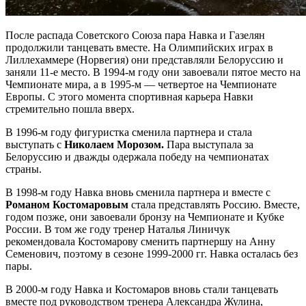
После распада Советского Союза пара Навка и Газелян
продолжили танцевать вместе. На Олимпийских играх в
Лиллехаммере (Норвегия) они представляли Белоруссию и
заняли 11-е место. В 1994-м году они завоевали пятое место на
Чемпионате мира, а в 1995-м — четвертое на Чемпионате
Европы. С этого момента спортивная карьера Навки
стремительно пошла вверх.
В 1996-м году фигуристка сменила партнера и стала
выступать с
Николаем Морозом.
Пара выступала за
Белоруссию и дважды одержала победу на чемпионатах
страны.
В 1998-м году Навка вновь сменила партнера и вместе с
Романом Костомаровым
стала представлять Россию. Вместе,
годом позже, они завоевали бронзу на Чемпионате и Кубке
России. В том же году тренер Наталья Линичук
рекомендовала Костомарову сменить партнершу на Анну
Семенович, поэтому в сезоне 1999-2000 гг. Навка осталась без
пары.
В 2000-м году Навка и Костомаров вновь стали танцевать
вместе под руководством тренера Александра Жулина,