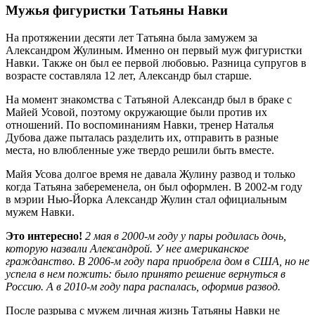
Мужья фигуристки Татьяны Навки
На протяжении десяти лет Татьяна была замужем за
Александром Жулиным. Именно он первый муж фигуристки
Навки. Также он был ее первой любовью. Разница супругов в
возрасте составляла 12 лет, Александр был старше.
На момент знакомства с Татьяной Александр был в браке с
Майей Усовой, поэтому окружающие были против их
отношений. По воспоминаниям Навки, тренер Наталья
Дубова даже пыталась разделить их, отправить в разные
места, но влюбленные уже твердо решили быть вместе.
Майя Усова долгое время не давала Жулину развод и только
когда Татьяна забеременела, он был оформлен. В 2002-м году
в мэрии Нью-Йорка Александр Жулин стал официальным
мужем Навки.
Это интересно!
2 мая в 2000-м году у пары родилась дочь,
которую назвали Александрой. У нее американское
гражданство. В 2006-м году пара приобрела дом в США, но не
успела в нем пожить: было принято решение вернуться в
Россию. А в 2010-м году пара распалась, оформив развод.
После разрыва с мужем личная жизнь Татьяны Навки не