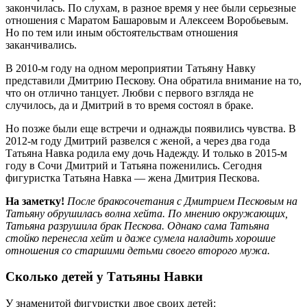
закончилась. По слухам, в разное время у нее были серьезные
отношения с Маратом Башаровым и Алексеем Воробьевым.
Но по тем или иным обстоятельствам отношения
заканчивались.
В 2010-м году на одном мероприятии Татьяну Навку
представили Дмитрию Пескову. Она обратила внимание на то,
что он отлично танцует. Любви с первого взгляда не
случилось, да и Дмитрий в то время состоял в браке.
Но позже были еще встречи и однажды появились чувства. В
2012-м году Дмитрий развелся с женой, а через два года
Татьяна Навка родила ему дочь Надежду. И только в 2015-м
году в Сочи Дмитрий и Татьяна поженились. Сегодня
фигуристка Татьяна Навка — жена Дмитрия Пескова.
На заметку!
После бракосочетания с Дмитрием Песковым на
Татьяну обрушилась волна хейта. По мнению окружающих,
Татьяна разрушила брак Пескова. Однако сама Татьяна
стойко перенесла хейт и даже сумела наладить хорошие
отношения со старшими детьми своего второго мужа.
Сколько детей у Татьяны Навки
У знаменитой фигуристки двое своих детей: