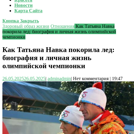
Новости
Карта Сайта
Кнопка Закрыть
Здоровый образ жизни
Отношения
Как Татьяна Навка
покорила лед: биография и личная жизнь олимпийской
чемпионки
Как Татьяна Навка покорила лед:
биография и личная жизнь
олимпийской чемпионки
26.05.2025
26.05.2025
|
admin
admin
|
Нет комментария
|
19:47