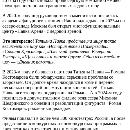
2017-м году она основала продюсерскую компанию «Навка
шоу» для постановки грандиозных ледовых шоу.
В 2020-м году под руководством знаменитости появилась
академия фигурного катания «Наши надежды», а в 2025-м на
северо-западе Москвы был открыт многофункциональный
центр «Навка Арена» с ледовой ареной.
Это интересно!
Татьяна Навка представила миру такие
великолепные шоу как «История любви Шахерезады»,
«Спящая Красавица», «Аленький цветочек», Вечера на
Хуторе», «Щелкунчик» и многие другие. Одно из последних
шоу — «Дневник памяти».
В 2023-м году у бывшего партнера Татьяны Навки — Романа
Костомарова были обнаружены серьезные проблемы со
здоровьем. Он долгое время находился в коме и перенес
несколько операций по ампутации конечностей. Татьяна
Навка все это время поддерживала Романа. А в 2024-м году
появилась в документальном фильме режиссера Михаила
Щедринского о болезни и реабилитации фигуриста «Роман
Костомаров: рожденный дважды».
Фильм показали в более чем 300 кинотеатрах России, а после
представили в конкурсных и внеконкурсных программах в
двух десятках отечественных и международных