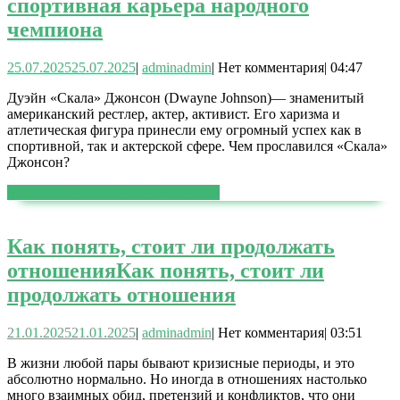
спортивная карьера народного
чемпиона
25.07.2025
25.07.2025
|
admin
admin
|
Нет комментария
|
04:47
Дуэйн «Скала» Джонсон (Dwayne Johnson)— знаменитый
американский рестлер, актер, активист. Его харизма и
атлетическая фигура принесли ему огромный успех как в
спортивной, так и актерской сфере. Чем прославился «Скала»
Джонсон?
ЧИТАТЬ ДАЛЕЕ
ЧИТАТЬ ДАЛЕЕ
Как понять, стоит ли продолжать
отношения
Как понять, стоит ли
продолжать отношения
21.01.2025
21.01.2025
|
admin
admin
|
Нет комментария
|
03:51
В жизни любой пары бывают кризисные периоды, и это
абсолютно нормально. Но иногда в отношениях настолько
много взаимных обид, претензий и конфликтов, что они