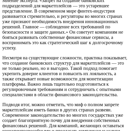
Мнение эксперта: «Запрет на создание банковских
подразделений для маркетплейсов — это устаревшее
представление. В современном мире финтех-индустрия
развивается стремительно, и регуляторы во многих странах
уже признают необходимость внедрения инновационных
решений. Главное — соблюдение всех требований по
безопасности и защите данных.» Он советует компаниям не
бояться развивать собственные финансовые сервисы, а
воспринимать это как стратегический шаг к долгосрочному
успеху.
Несмотря на существующие сложности, практика показывает,
что создание банковских структур для маркетплейсов — это
не только реально, но и выгодно. Такой подход помогает
укрепить доверие клиентов и повысить их лояльность, а
также открывает новые возможности для монетизации
платформы. Важно лишь тщательно подготовиться к
регулировочным требованиям и сотрудничать с опытными
специалистами в области финансового законодательства.
Подводя итог, можно отметить, что миф о полном запрете
маркетплейсам иметь банки в других странах развеян.
Современное законодательство во многих государствах уже
создает благоприятную почву для внедрения собственных
финансовых решений. Для компаний, желающих оставаться
конкурентоспособными и предлагать комплексные услуги,