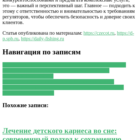
это — важный и перспективный шаг. Главное — подходить к
этому с ответственностью и внимательностью к требованиям
регуляторов, чтобы обеспечить безопасность и доверие своих
клиентов.
Статья опубликована по материалам:
https://czecot.ru
,
https://d-
p.spb.ru
,
https://daily-fishing.ru
Навигация по записям
PREVIOUS
Предыдущая запись:
Российский банковский
сектор на грани перемен: кто рискует исчезнуть с
финансового горизонта
NEXT
Следующая запись:
Когда близкие вызывают
финансовое раздражение: почему россияне хотят менять
привычки окружающих
Похожие записи:
Лечение детского кариеса во сне:
современный подход к сохранению