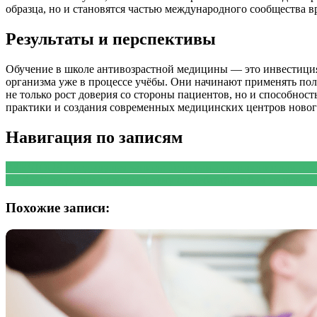
образца, но и становятся частью международного сообщества в
Результаты и перспективы
Обучение в школе антивозрастной медицины — это инвестиция н
организма уже в процессе учёбы. Они начинают применять полу
не только рост доверия со стороны пациентов, но и способнос
практики и создания современных медицинских центров нового
Навигация по записям
PREVIOUS
Предыдущая запись:
Телеграм-приложение для подс
NEXT
Следующая запись:
Почему свадебный альбом не теряет
Похожие записи: