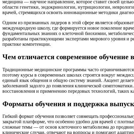
медицина — научное направление, которое ставит своей целью
области генетики, эндокринологии, нутрициологии, неврологи
врачей, стремящихся освоить инновационные методики диагнос
Одним из признанных лидеров в этой сфере является образова
международную школу, где формируется новое поколение враче
фундаментальных знаниях о клеточной биохимии, метаболичес
разработаны практикующими экспертами мирового уровня и ре
практике компетенции.
Чем отличается современное обучение 
Традиционные медицинские программы часто ограничиваются у
поэтому курсы в современных школах строятся вокруг междис
единый язык общения и общую систему знаний. Акцент делаетс
заболеваний задолго до появления клинической симптоматики
восстановления и применению передовых технологий, таких к
Форматы обучения и поддержка выпус
Гибкий формат обучения позволяет совмещать профессиональн
закрытой платформе, что особенно удобно для врачей с плотны
сложные темы — от основ клеточного метаболизма до продвин
клинические случаи, отвечают на вопросы и помогают адапти