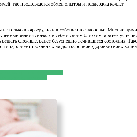
рачей, где продолжается обмен опытом и поддержка коллег.
е только в карьеру, но и в собственное здоровье. Многие врач
ченные знания сначала к себе и своим близким, а затем успешн
ть решать сложные, ранее безуспешно лечившиеся состояния. Так
 типа, ориентированных на долгосрочное здоровье своих клиен
чёта калорий по фото Slim AI
 ценности со временем