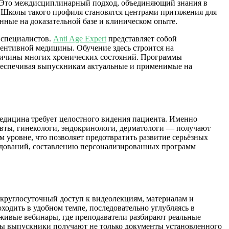
о. Это междисциплинарный подход, объединяющий знания в
. Школы такого профиля становятся центрами притяжения для
ные на доказательной базе и клиническом опыте.
 специалистов.
Anti Age Expert
представляет собой
ентивной медицины. Обучение здесь строится на
причины многих хронических состояний. Программы
беспечивая выпускникам актуальные и применимые на
едицина требует целостного видения пациента. Именно
вты, гинекологи, эндокринологи, дерматологи — получают
 уровне, что позволяет предотвратить развитие серьёзных
ледований, составлению персонализированных программ
круглосуточный доступ к видеолекциям, материалам и
ходить в удобном темпе, последовательно углубляясь в
живые вебинары, где преподаватели разбирают реальные
ммы выпускники получают не только документы установленного