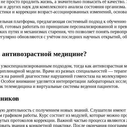
 не просто продлить жизнь, а значительно повысить её качеств
и и других наук для комплексного анализа состояния организма
тики и коррекции возраст-ассоциированных изменений, основан
тельная платформа, предлагающая системный подход к обучению
й, готовых работать по принципам персонализированной и прев
ких путях и механизмах старения, что позволяет понять перво
гулярно обновляются с учётом последних научных открытий, о
в антивозрастной медицине?
зкоспециализированным подходом, тогда как антивозрастная м
циплинарной модели. Врачи из разных специальностей — терапе
я на ранней диагностике нарушений гомеостаза на молекулярном
. Особое внимание уделяется интерпретации лабораторных исс
ак телемедицина и виртуальные системы ведения пациентов.
кников
ую деятельность с получением новых знаний. Слушатели имеют 
м графиком работы. Курс состоит из модулей, которые можно про
утых протоколов коррекции. Важной частью процесса являются 
ровать знания к конкретной практике. После окончания програ