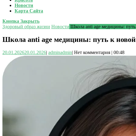
Новости
Карта Сайта
Кнопка Закрыть
Здоровый образ жизни
Новости
Школа anti age медицины: путь
Школа anti age медицины: путь к ново
20.01.2026
20.01.2026
|
admin
admin
|
Нет комментария
|
00:48