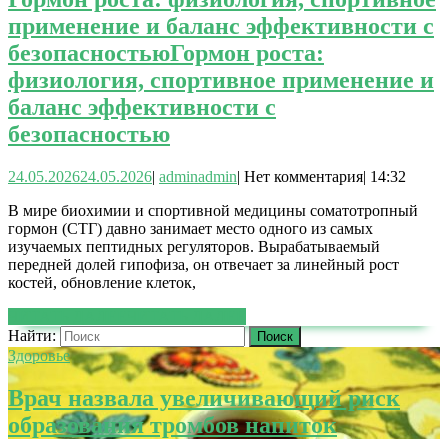
применение и баланс эффективности с
безопасностью
Гормон роста:
физиология, спортивное применение и
баланс эффективности с
безопасностью
24.05.2026
24.05.2026
|
admin
admin
|
Нет комментария
|
14:32
В мире биохимии и спортивной медицины соматотропный
гормон (СТГ) давно занимает место одного из самых
изучаемых пептидных регуляторов. Вырабатываемый
передней долей гипофиза, он отвечает за линейный рост
костей, обновление клеток,
ЧИТАТЬ ДАЛЕЕ
ЧИТАТЬ ДАЛЕЕ
Найти:
Здоровье
Врач назвала увеличивающий риск
образования тромбов напиток