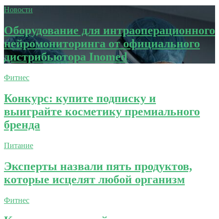
Новости
Оборудование для интраоперационного
нейромониторинга от официального
дистрибьютора Inomed
Фитнес
Конкурс: купите подписку и
выиграйте косметику премиального
бренда
Питание
Эксперты назвали пять продуктов,
которые исцелят любой организм
Фитнес