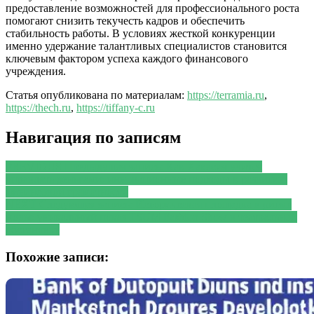
предоставление возможностей для профессионального роста
помогают снизить текучесть кадров и обеспечить
стабильность работы. В условиях жесткой конкуренции
именно удержание талантливых специалистов становится
ключевым фактором успеха каждого финансового
учреждения.
Статья опубликована по материалам:
https://terramia.ru
,
https://thech.ru
,
https://tiffany-c.ru
Навигация по записям
PREVIOUS
Предыдущая запись:
Как Хакасия учится
управлять деньгами: инновационные подходы к развитию
финансовой грамотности
NEXT
Следующая запись:
Историческая площадка в ритме
моды: уникальный показ TSUM Fashion Show в театральной
обстановке
Похожие записи: