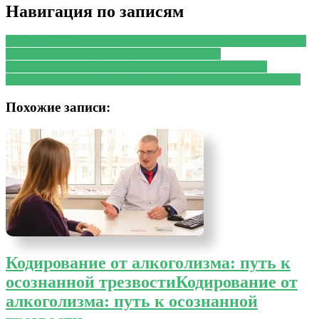
Навигация по записям
PREVIOUS
Предыдущая запись:
Wildberries Банк: революция
в банковском мире или временное явление?
NEXT
Следующая запись:
Готовьтесь к финансовому
прорыву: кому 2026 год откроет новые горизонты богатства
Похожие записи:
Кодирование от алкоголизма: путь к
осознанной трезвости
Кодирование от
алкоголизма: путь к осознанной