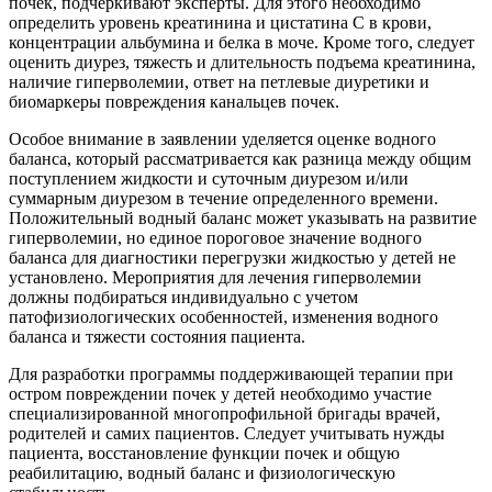
почек, подчеркивают эксперты. Для этого необходимо
определить уровень креатинина и цистатина С в крови,
концентрации альбумина и белка в моче. Кроме того, следует
оценить диурез, тяжесть и длительность подъема креатинина,
наличие гиперволемии, ответ на петлевые диуретики и
биомаркеры повреждения канальцев почек.
Особое внимание в заявлении уделяется оценке водного
баланса, который рассматривается как разница между общим
поступлением жидкости и суточным диурезом и/или
суммарным диурезом в течение определенного времени.
Положительный водный баланс может указывать на развитие
гиперволемии, но единое пороговое значение водного
баланса для диагностики перегрузки жидкостью у детей не
установлено. Мероприятия для лечения гиперволемии
должны подбираться индивидуально с учетом
патофизиологических особенностей, изменения водного
баланса и тяжести состояния пациента.
Для разработки программы поддерживающей терапии при
остром повреждении почек у детей необходимо участие
специализированной многопрофильной бригады врачей,
родителей и самих пациентов. Следует учитывать нужды
пациента, восстановление функции почек и общую
реабилитацию, водный баланс и физиологическую