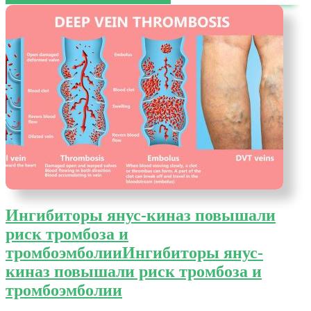
Ингибиторы янус-киназ повышали
риск тромбоза и
тромбоэмболии
Ингибиторы янус-
киназ повышали риск тромбоза и
тромбоэмболии