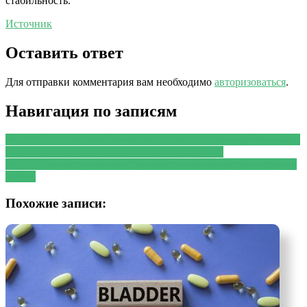
стабильность.
Источник
Оставить ответ
Для отправки комментария вам необходимо
авторизоваться
.
Навигация по записям
PREVIOUS
Предыдущая запись:
Доктор Александр Мясников
назвал один из симптомов артрита кистей рук
NEXT
Следующая запись:
Диетолог назвала самую полезную
зелень
Похожие записи: