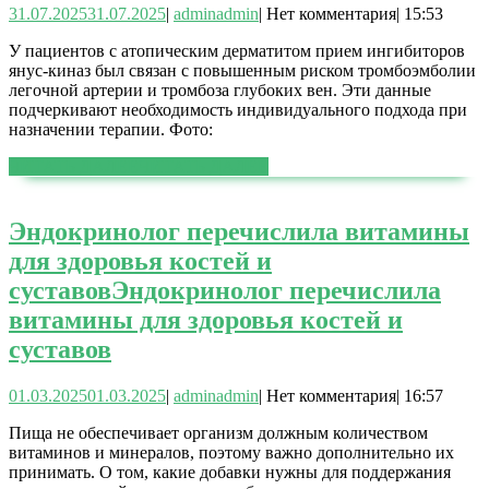
31.07.2025
31.07.2025
|
admin
admin
|
Нет комментария
|
15:53
У пациентов с атопическим дерматитом прием ингибиторов
янус-киназ был связан с повышенным риском тромбоэмболии
легочной артерии и тромбоза глубоких вен. Эти данные
подчеркивают необходимость индивидуального подхода при
назначении терапии. Фото:
ЧИТАТЬ ДАЛЕЕ
ЧИТАТЬ ДАЛЕЕ
Эндокринолог перечислила витамины
для здоровья костей и
суставов
Эндокринолог перечислила
витамины для здоровья костей и
суставов
01.03.2025
01.03.2025
|
admin
admin
|
Нет комментария
|
16:57
Пища не обеспечивает организм должным количеством
витаминов и минералов, поэтому важно дополнительно их
принимать. О том, какие добавки нужны для поддержания