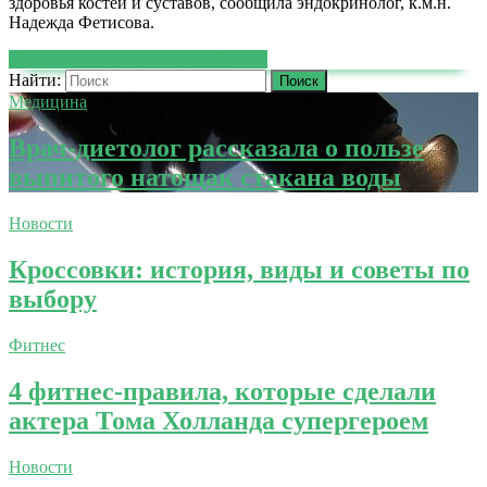
здоровья костей и суставов, сообщила эндокринолог, к.м.н.
Надежда Фетисова.
ЧИТАТЬ ДАЛЕЕ
ЧИТАТЬ ДАЛЕЕ
Найти:
Медицина
Врач-диетолог рассказала о пользе
выпитого натощак стакана воды
Новости
Кроссовки: история, виды и советы по
выбору
Фитнес
4 фитнес-правила, которые сделали
актера Тома Холланда супергероем
Новости