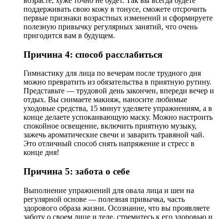
возрасте, хуже точно не будет. Так вы всегда будете
поддерживать свою кожу в тонусе, сможете отсрочить
первые признаки возрастных изменений и сформируете
полезную привычку регулярных занятий, что очень
пригодится вам в будущем.
Причина 4: способ расслабиться
Гимнастику для лица по вечерам после трудного дня
можно превратить из обязательства в приятную рутину.
Представьте — трудовой день закончен, впереди вечер и
отдых. Вы снимаете макияж, наносите любимые
уходовые средства, 15 минут уделяете упражнениям, а в
конце делаете успокаивающую маску. Можно настроить
спокойное освещение, включить приятную музыку,
зажечь ароматические свечи и заварить травяной чай.
Это отличный способ снять напряжение и стресс в
конце дня!
Причина 5: забота о себе
Выполнение упражнений для овала лица и шеи на
регулярной основе — полезная привычка, часть
здорового образа жизни. Осознание, что вы проявляете
заботу о своем лице и теле, стремитесь к его здоровью и