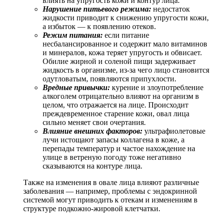
влиять на упругость кожи и контур лица.
Нарушение питьевого режима:
недостаток
жидкости приводит к снижению упругости кожи,
а избыток — к появлению отеков.
Режим питания:
если питание
несбалансированное и содержит мало витаминов
и минералов, кожа теряет упругость и обвисает.
Обилие жирной и соленой пищи задерживает
жидкость в организме, из-за чего лицо становится
одутловатым, появляются припухлости.
Вредные привычки:
курение и злоупотребление
алкоголем отрицательно влияют на организм в
целом, что отражается на лице. Происходит
преждевременное старение кожи, овал лица
сильно меняет свои очертания.
Влияние внешних факторов:
ультрафиолетовые
лучи истощают запасы коллагена в коже, а
перепады температур и частое нахождение на
улице в ветреную погоду тоже негативно
сказываются на контуре лица.
Также на изменения в овале лица влияют различные
заболевания — например, проблемы с эндокринной
системой могут приводить к отекам и изменениям в
структуре подкожно-жировой клетчатки.