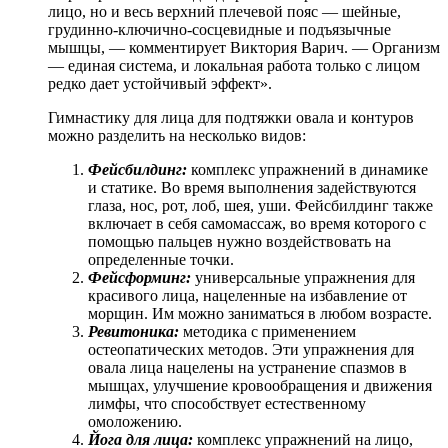
лицо, но и весь верхний плечевой пояс — шейные,
грудинно-ключично-сосцевидные и подъязычные
мышцы, — комментирует Виктория Варич. — Организм
— единая система, и локальная работа только с лицом
редко дает устойчивый эффект».
Гимнастику для лица для подтяжки овала и контуров
можно разделить на несколько видов:
Фейсбилдинг:
комплекс упражнений в динамике
и статике. Во время выполнения задействуются
глаза, нос, рот, лоб, шея, уши. Фейсбилдинг также
включает в себя самомассаж, во время которого с
помощью пальцев нужно воздействовать на
определенные точки.
Фейсформинг:
универсальные упражнения для
красивого лица, нацеленные на избавление от
морщин. Им можно заниматься в любом возрасте.
Ревитоника:
методика с применением
остеопатических методов. Эти упражнения для
овала лица нацелены на устранение спазмов в
мышцах, улучшение кровообращения и движения
лимфы, что способствует естественному
омоложению.
Йога для лица:
комплекс упражнений на лицо,