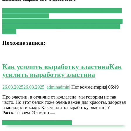
PREVIOUS
Предыдущая запись:
Струйный оргазм: что это
такое и как его достичь
NEXT
Следующая запись:
Часть химиопрепаратов по ОМС
будут оплачивать с 2026 года с учетом реально введенного
объема
Похожие записи:
Как усилить выработку эластина
Как
усилить выработку эластина
26.03.2025
26.03.2025
|
admin
admin
|
Нет комментария
|
06:49
Про эластин, в отличие от коллагена, мы говорим не так
часто. Но этот белок тоже очень важен для красоты, здоровья
и молодости кожи. Как усилить выработку эластина?
Рассказываем. Эластин —
ЧИТАТЬ ДАЛЕЕ
ЧИТАТЬ ДАЛЕЕ