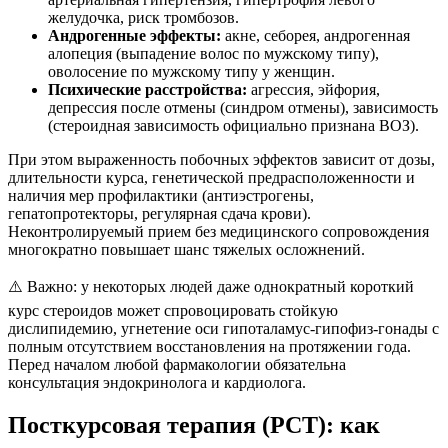
желудочка, риск тромбозов.
Андрогенные эффекты:
акне, себорея, андрогенная
алопеция (выпадение волос по мужскому типу),
оволосение по мужскому типу у женщин.
Психические расстройства:
агрессия, эйфория,
депрессия после отмены (синдром отмены), зависимость
(стероидная зависимость официально признана ВОЗ).
При этом выраженность побочных эффектов зависит от дозы,
длительности курса, генетической предрасположенности и
наличия мер профилактики (антиэстрогены,
гепатопротекторы, регулярная сдача крови).
Неконтролируемый прием без медицинского сопровождения
многократно повышает шанс тяжелых осложнений.
⚠️ Важно: у некоторых людей даже однократный короткий
курс стероидов может спровоцировать стойкую
дислипидемию, угнетение оси гипоталамус-гипофиз-гонады с
полным отсутствием восстановления на протяжении года.
Перед началом любой фармакологии обязательна
консультация эндокринолога и кардиолога.
Посткурсовая терапия (PCT): как