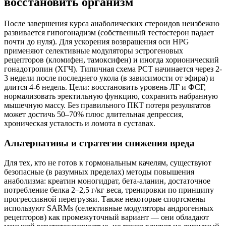
восстановить организм
После завершения курса анаболических стероидов неизбежно
развивается гипогонадизм (собственный тестостерон падает
почти до нуля). Для ускорения возвращения оси HPG
применяют селективные модуляторы эстрогеновых
рецепторов (кломифен, тамоксифен) и иногда хорионический
гонадотропин (ХГЧ). Типичная схема PCT начинается через 2-
3 недели после последнего укола (в зависимости от эфира) и
длится 4-6 недель. Цели: восстановить уровень ЛГ и ФСГ,
нормализовать эректильную функцию, сохранить набранную
мышечную массу. Без правильного ПКТ потеря результатов
может достичь 50–70% плюс длительная депрессия,
хроническая усталость и ломота в суставах.
Альтернативы и стратегии снижения вреда
Для тех, кто не готов к гормональным качелям, существуют
безопасные (в разумных пределах) методы повышения
анаболизма: креатин моногидрат, бета-аланин, достаточное
потребление белка 2–2,5 г/кг веса, тренировки по принципу
прогрессивной перегрузки. Также некоторые спортсмены
используют SARMs (селективные модуляторы андрогенных
рецепторов) как промежуточный вариант — они обладают