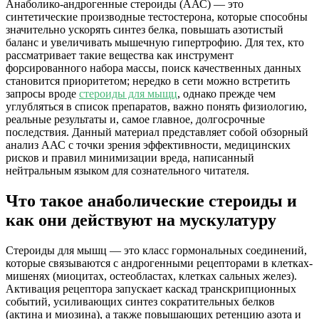
Анаболико-андрогенные стероиды (ААС) — это
синтетические производные тестостерона, которые способны
значительно ускорять синтез белка, повышать азотистый
баланс и увеличивать мышечную гипертрофию. Для тех, кто
рассматривает такие вещества как инструмент
форсированного набора массы, поиск качественных данных
становится приоритетом; нередко в сети можно встретить
запросы вроде
стероиды для мыщц
, однако прежде чем
углубляться в список препаратов, важно понять физиологию,
реальные результаты и, самое главное, долгосрочные
последствия. Данный материал представляет собой обзорный
анализ ААС с точки зрения эффективности, медицинских
рисков и правил минимизации вреда, написанный
нейтральным языком для сознательного читателя.
Что такое анаболические стероиды и
как они действуют на мускулатуру
Стероиды для мышц — это класс гормональных соединений,
которые связываются с андрогенными рецепторами в клетках-
мишенях (миоцитах, остеобластах, клетках сальных желез).
Активация рецептора запускает каскад транскрипционных
событий, усиливающих синтез сократительных белков
(актина и миозина), а также повышающих ретенцию азота и