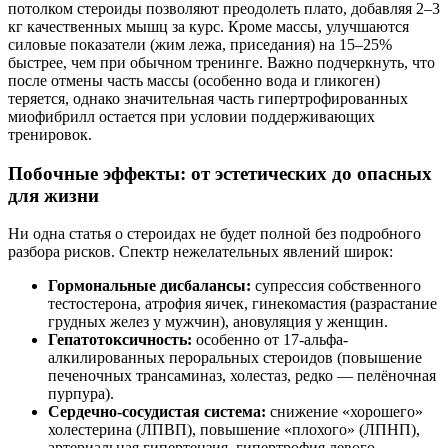
потолком стероиды позволяют преодолеть плато, добавляя 2–3
кг качественных мышц за курс. Кроме массы, улучшаются
силовые показатели (жим лежа, приседания) на 15–25%
быстрее, чем при обычном тренинге. Важно подчеркнуть, что
после отмены часть массы (особенно вода и гликоген)
теряется, однако значительная часть гипертрофированных
миофибрилл остается при условии поддерживающих
тренировок.
Побочные эффекты: от эстетических до опасных
для жизни
Ни одна статья о стероидах не будет полной без подробного
разбора рисков. Спектр нежелательных явлений широк:
Гормональные дисбалансы:
супрессия собственного
тестостерона, атрофия яичек, гинекомастия (разрастание
грудных желез у мужчин), ановуляция у женщин.
Гепатотоксичность:
особенно от 17-альфа-
алкилированных пероральных стероидов (повышение
печеночных трансаминаз, холестаз, редко — пелёночная
пурпура).
Сердечно-сосудистая система:
снижение «хорошего»
холестерина (ЛПВП), повышение «плохого» (ЛПНП),
артериальная гипертензия, гипертрофия левого