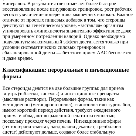
минералов. В результате атлет отмечает более быстрое
восстановление после изнуряющих тренировок, рост рабочих
весов и увеличение поперечника мышечных волокон. Важное
отличие от простых пищевых добавок в том, что стероиды
действуют на генетическом уровне, «заставляя» организм
утилизировать аминокислоты значительно эффективнее даже
при умеренном потреблении калорий. Однако необходимо
подчеркнуть: максимальный эффект достигается только при
условии систематических силовых тренировок и
сбалансированной диеты — без этого прием ААС бесполезен
и даже вреден.
Классификация: пероральные и инъекционные
формы
Все стероиды делятся на две большие группы: для приема
внутрь (таблетки, капсулы) и инъекционные препараты
(масляные растворы). Пероральные формы, такие как
метандиенон (метандростенолол), станозолол или туринабол,
имеют короткий период действия, требуют ежедневного
приема и обладают выраженной гепатотоксичностью,
поскольку проходят через печень. Инъекционные эфиры
(тестостерона энантат, нандролона деканоат, тренболона
ацетат) действуют дольше, создают более стабильную