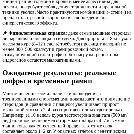
концентрацию гормона в крови и менее агрессивны для
печени, но требуют соблюдения стерильности и правильной
техники уколов. Часто практикуются комбинации («стэки») из
препаратов с разной скоростью высвобождения для
синергетического эффекта.
📌
Физиологическая справка:
даже самые мощные стероиды
не наращивают мышцы из воздуха. Для прироста 5–8 кг сухой
массы за курс (8–12 недель) требуется профицит калорий не
менее 300–500 ккал/сут и тренировочный объем,
стимулирующий гипертрофию. Без нагрузки рецепторы
андрогенов остаются малоактивными.
Ожидаемые результаты: реальные
цифры и временные рамки
Многочисленные мета-анализы и наблюдения за
тренированными спортсменами показывают, что применение
стероидов (в сравнении с плацебо) увеличивает прирост
мышечной массы в 2–4 раза при идентичных тренировках.
Например, за 10 недель курса тестостерона энантата (500 мг/
нед) новичок-экспериментатор может набрать 4–7 кг сухой
ткани, тогда как естественный предел за этот же срок
составляет около 1–2 кг. У опытных атлетов с генетическим