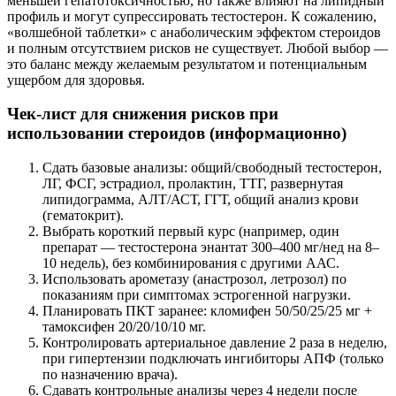
меньшей гепатотоксичностью, но также влияют на липидный
профиль и могут супрессировать тестостерон. К сожалению,
«волшебной таблетки» с анаболическим эффектом стероидов
и полным отсутствием рисков не существует. Любой выбор —
это баланс между желаемым результатом и потенциальным
ущербом для здоровья.
Чек-лист для снижения рисков при
использовании стероидов (информационно)
Сдать базовые анализы: общий/свободный тестостерон,
ЛГ, ФСГ, эстрадиол, пролактин, ТТГ, развернутая
липидограмма, АЛТ/АСТ, ГГТ, общий анализ крови
(гематокрит).
Выбрать короткий первый курс (например, один
препарат — тестостерона энантат 300–400 мг/нед на 8–
10 недель), без комбинирования с другими ААС.
Использовать арометазу (анастрозол, летрозол) по
показаниям при симптомах эстрогенной нагрузки.
Планировать ПКТ заранее: кломифен 50/50/25/25 мг +
тамоксифен 20/20/10/10 мг.
Контролировать артериальное давление 2 раза в неделю,
при гипертензии подключать ингибиторы АПФ (только
по назначению врача).
Сдавать контрольные анализы через 4 недели после