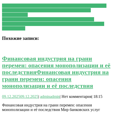
PREVIOUS
Предыдущая запись:
Гормон роста: физиология,
спортивное применение и баланс эффективности с
безопасностью
NEXT
Следующая запись:
Анаболические стероиды:
механизмы действия, медицинское применение и вопросы
безопасности
Похожие записи:
Финансовая индустрия на грани
перемен: опасения монополизации и её
последствия
Финансовая индустрия на
грани перемен: опасения
монополизации и её последствия
09.12.2025
09.12.2025
|
admin
admin
|
Нет комментария
|
18:15
Финансовая индустрия на грани перемен: опасения
монополизации и её последствия Мир банковских услуг