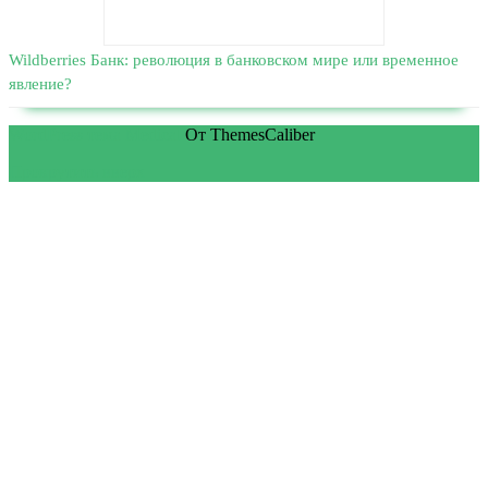
Wildberries Банк: революция в банковском мире или временное
явление?
WordPress тема Medical
От ThemesCaliber
Прокрутить вверх