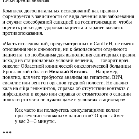
точки зрения анализы.
Комплекс догоспитальных исследований как правило
формируется в зависимости от вида лечения или заболевания
и служит своеобразной санкцией на госпитализацию, чтобы
оценить риски для здоровья пациента и заранее выявить
противопоказания.
«Часть исследований, предусмотренных в СанПиН, не имеют
отношения ни к онкологии, ни к безопасности отдельного
пациента, но необходима для выполнения санитарных правил,
исходя из стационарных условий лечения, — говорит врач-
онколог Областной клинической онкологической больницы
Ярославской области
Николай Кислов
. — Например,
понятно, для чего требуются анализы на гепатиты, ВИЧ,
сифилис или рентген органов грудной полости. Но анализ
кала на яйца гельминтов, справка об отсутствии контакта с
инфекциями и корью или справка от стоматолога о санации
полости рта явно не нужны даже в условиях стационара».
Как часто вы пользуетесь консультациями коллег
при лечении «сложных» пациентов? Опрос займет
у вас 2—3 минуты.
***