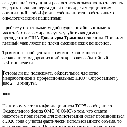
сегодняшней ситуации и рассмотреть возможность отсрочить
эту дату, продлив переходный период для медицинских
организаций любой формы собственности, работающих с
онкологическими пациентами.
Проблему с закупками медоборудования больницами в
масштабах всего мира могут усугубить вводимые
президентом США
Дональдом Трампом
пошлины. При этом
главный удар ляжет на плечи американских концернов.
Тревожные сообщения о возможных сложностях с
оснащением медорганизаций открывают событийный
рейтинг недели.
Готовы ли вы поддержать обязательное членство
медработников в профессиональных НКО? Опрос займет у
вас 2—3 минуты.
***
На втором месте в информационном TOP5 сообщение от
Федерального фонда ОМС (ФОМС) о том, что оплата
некоторых препаратов для химиотерапии будет производиться
с 2026 года с учетом фактически использованного объема, то
есть за миллиграмм. При этом отчитываться о количестве