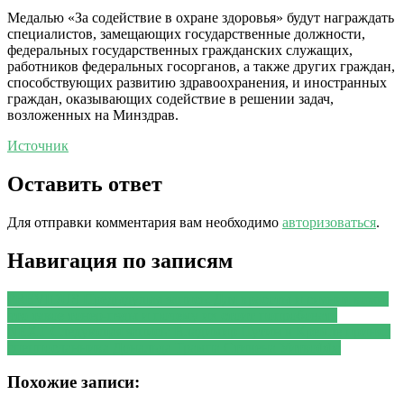
Медалью «За содействие в охране здоровья» будут награждать
специалистов, замещающих государственные должности,
федеральных государственных гражданских служащих,
работников федеральных госорганов, а также других граждан,
способствующих развитию здравоохранения, и иностранных
граждан, оказывающих содействие в решении задач,
возложенных ‎на Минздрав.
Источник
Оставить ответ
Для отправки комментария вам необходимо
авторизоваться
.
Навигация по записям
PREVIOUS
Предыдущая запись:
Для красоты и сияния кожи:
что такое тонер-пэды и почему их стоит попробовать
NEXT
Следующая запись:
Владимир Путин в Кремле принял
спецпосланника Дональда Трампа Стивена Уиткоффа
Похожие записи: