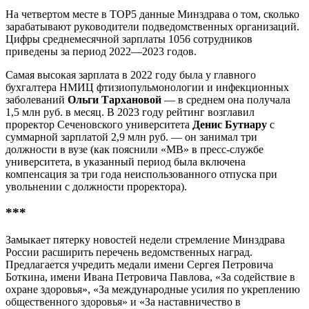
На четвертом месте в TOP5 данные Минздрава о том, сколько
зарабатывают руководители подведомственных организаций.
Цифры среднемесячной зарплаты 1056 сотрудников
приведены за период 2022—2023 годов.
Самая высокая зарплата в 2022 году была у главного
бухгалтера НМИЦ фтизиопульмонологии и инфекционных
заболеваний
Ольги Тархановой
— в среднем она получала
1,5 млн руб. в месяц. В 2023 году рейтинг возглавил
проректор Сеченовского университета
Денис Бутнару
с
суммарной зарплатой 2,9 млн руб. — он занимал три
должности в вузе (как пояснили «МВ» в пресс-службе
университета, в указанный период была включена
компенсация за три года неиспользованного отпуска при
увольнении с должности проректора).
***
Замыкает пятерку новостей недели стремление Минздрава
России расширить перечень ведомственных наград.
Предлагается учредить медали имени Сергея Петровича
Боткина, имени Ивана Петровича Павлова, ‎«За содействие в
охране здоровья», «За международные усилия ‎по укреплению
общественного здоровья» и «За наставничество ‎в