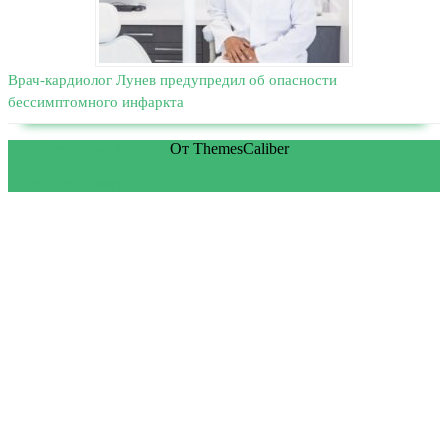
Врач-кардиолог Лунев предупредил об опасности
бессимптомного инфаркта
WordPress тема Medical
От ThemesCaliber
Прокрутить вверх