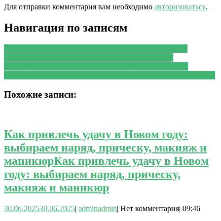
Для отправки комментария вам необходимо
авторизоваться
.
Навигация по записям
PREVIOUS
Предыдущая запись:
Онколог перечислил
способы распознавания рака на начальной стадии
NEXT
Следующая запись:
Эксперты ВОЗ сообщили о
возможности предотвращения в Европе 1,8 млн смертей в год
Похожие записи:
Как привлечь удачу в Новом году:
выбираем наряд, прическу, макияж и
маникюр
Как привлечь удачу в Новом
году: выбираем наряд, прическу,
макияж и маникюр
30.06.2025
30.06.2025
|
admin
admin
|
Нет комментария
|
09:46