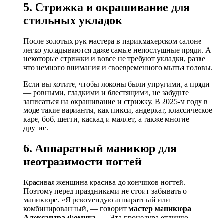
5. Стрижка и окрашивание для
стильных укладок
После золотых рук мастера в парикмахерском салоне
легко укладываются даже самые непослушные пряди. А
некоторые стрижки и вовсе не требуют укладки, разве
что немного внимания и своевременного мытья головы.
Если вы хотите, чтобы локоны были упругими, а пряди
— ровными, гладкими и блестящими, не забудьте
записаться на окрашивание и стрижку. В 2025-м году в
моде такие варианты, как пикси, андеркат, классическое
каре, боб, шегги, каскад и маллет, а также многие
другие.
6. Аппаратный маникюр для
неотразимости ногтей
Красивая женщина красива до кончиков ногтей.
Поэтому перед праздниками не стоит забывать о
маникюре. «Я рекомендую аппаратный или
комбинированный, — говорит
мастер маникюра
Александра Фомина
. — Эта процедура отлично