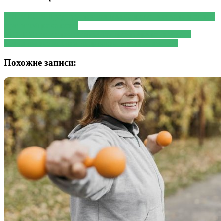
PREVIOUS
Предыдущая запись:
Онколог назвала шеллак
причиной рака кожи
NEXT
Следующая запись:
Гастроэнтеролог назвала
причины появления неприятного запаха изо рта
Похожие записи: