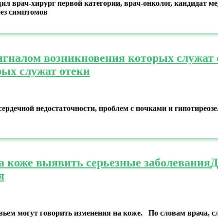
щил врач-хирург первой категории, врач-онколог, кандидат 
без симптомов
сигналом возникновения которых служат 
рых служат отеки
ердечной недостаточности, проблем с почками и гипотиреозе
на коже выявить серьезные заболевания
Д
я
вьем могут говорить изменения на коже. По словам врача, с