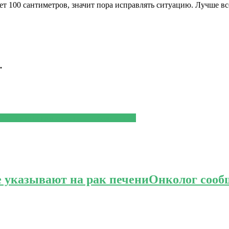
т 100 сантиметров, значит пора исправлять ситуацию. Лучше вс
.
аза признаком опасных заболеваний
 указывают на рак печени
Онколог сооб