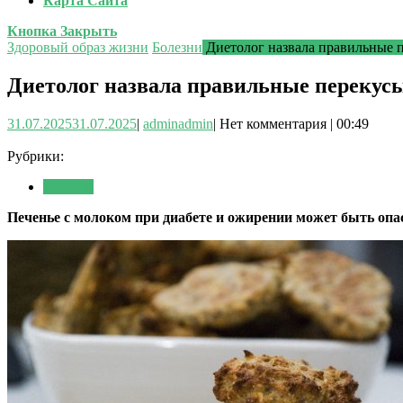
Карта Сайта
Кнопка Закрыть
Здоровый образ жизни
Болезни
Диетолог назвала правильные п
Диетолог назвала правильные перекусы
31.07.2025
31.07.2025
|
admin
admin
|
Нет комментария
|
00:49
Рубрики:
Болезни
Печенье с молоком при диабете и ожирении может быть опас