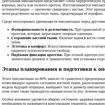
Дентальная имплантация представляет собой хирургическую пр
коронки, моста или полного протеза. Изготавливаются имплан
остеоинтеграции — прочному сращению с костью. Этот принцип
непосредственно на костную ткань, предотвращая её атрофию.
Среди неоспоримых преимуществ имплантации перед другими 
Функциональность и долговечность.
При правильной уст
протезов, которые затрагивают опорные единицы.
Сохранение костной ткани.
Наличие корня в кости стим
зубов.
Эстетика и комфорт.
Искусственная коронка не отличает
пациенту психологическую свободу.
Надёжная фиксация протезов.
При полной адентии (отсу
значительно дешевле и травматичнее, чем установка отд
Этапы планирования и подготовки к о
Успех имплантации на 80% зависит от грамотного предоперац
позволяющую оценить состояние костной ткани, расположение
модель будущей операции, выбирают тип и диаметр имплантата
этом этапе также проводится санация полости рта: лечение кар
Особое внимание уделяется общему состоянию здоровья пациен
необходимости назначаются консультации терапевта, эндокрин