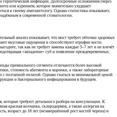
е герпетической инфекции. Долгосрочные осложнения (через
винта или курением, которое значительно ухудшает
ься к своему имплантологу. Однако статистика показывает,
м надёжным в современной стоматологии.
ельный анализ показывает, что мост требует обточки здоровых
дшают вкусовые ощущения и способствуют атрофии кости.
годнее, так как не требует замены каждые 5–7 лет и не влечёт
предотвращая «западение» губ и появление преждевременных
ренды премиального сегмента отличаются более высокой
тики, стоимость абатмента и коронки, а также лабораторные
ю с поэтапной оплатой. Однако гнаться за минимальной ценой
рукции и бактериального инфицирования в будущем.
 которые требуют детального разбора на консультации. К
ая красная волчанка, склеродермия, а также аллергия на
ть, возраст до 18 лет (незавершённый рост костей черепа) и