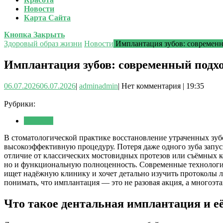
Новости
Карта Сайта
Кнопка Закрыть
Здоровый образ жизни
Новости
Имплантация зубов: современн
Имплантация зубов: современный подх
06.07.2026
06.07.2026
|
admin
admin
|
Нет комментария
|
19:35
Рубрики:
Новости
В стоматологической практике восстановление утраченных зу
высокоэффективную процедуру. Потеря даже одного зуба запус
отличие от классических мостовидных протезов или съёмных ко
но и функциональную полноценность. Современные технологии
ищет надёжную клинику и хочет детально изучить протоколы л
понимать, что имплантация — это не разовая акция, а многоэ
Что такое дентальная имплантация и 