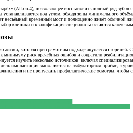
ырёх» (All-on-4), позволяющее восстановить полный ряд зубов с
ы устанавливаются под углом, обходя зоны минимального объёма
ает несъёмный временный мост и полноценно живёт обычной жи
 выбор клиники и квалификация специалиста остаются ключевым
нозы
тво жизни, которая при грамотном подходе окупается сторицей
 к минимуму риск врачебных ошибок и сократили реабилитацион
ндуется изучить несколько источников, включая специализиров
день имплантация выполняется на амбулаторном приёме, а урове
е заживления и не пропускать профилактические осмотры, чтобы
 и восстановления кожного барьера
 выбрать модель для активных родителей и счастливого малыша