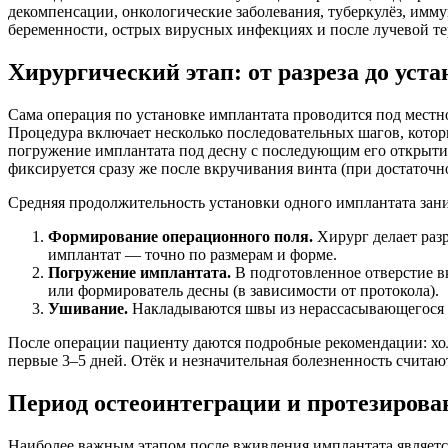
декомпенсации, онкологические заболевания, туберкулёз, имм
беременности, острых вирусных инфекциях и после лучевой те
Хирургический этап: от разреза до уст
Сама операция по установке имплантата проводится под местн
Процедура включает несколько последовательных шагов, котор
погружение имплантата под десну с последующим его открытие
фиксируется сразу же после вкручивания винта (при достаточн
Средняя продолжительность установки одного имплантата зани
Формирование операционного поля.
Хирург делает разр
имплантат — точно по размерам и форме.
Погружение имплантата.
В подготовленное отверстие в
или формирователь десны (в зависимости от протокола).
Ушивание.
Накладываются швы из нерассасывающегося ма
После операции пациенту даются подробные рекомендации: хол
первые 3–5 дней. Отёк и незначительная болезненность считаю
Период остеоинтеграции и протезирова
Наиболее важным этапом после вживления имплантата является 