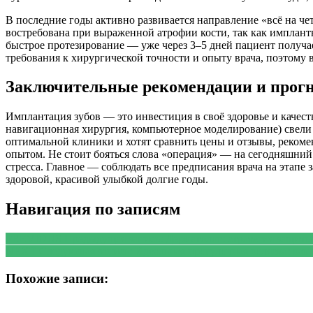
В последние годы активно развивается направление «всё на чет
востребована при выраженной атрофии кости, так как имплант
быстрое протезирование — уже через 3–5 дней пациент получ
требования к хирургической точности и опыту врача, поэтому
Заключительные рекомендации и прог
Имплантация зубов — это инвестиция в своё здоровье и качес
навигационная хирургия, компьютерное моделирование) свели
оптимальной клиники и хотят сравнить цены и отзывы, рекоме
опытом. Не стоит бояться слова «операция» — на сегодняшний 
стресса. Главное — соблюдать все предписания врача на этап
здоровой, красивой улыбкой долгие годы.
Навигация по записям
PREVIOUS
Предыдущая запись:
Дерматолог: стратегия защиты
NEXT
Следующая запись:
Идеальная прогулочная коляска: как
Похожие записи: