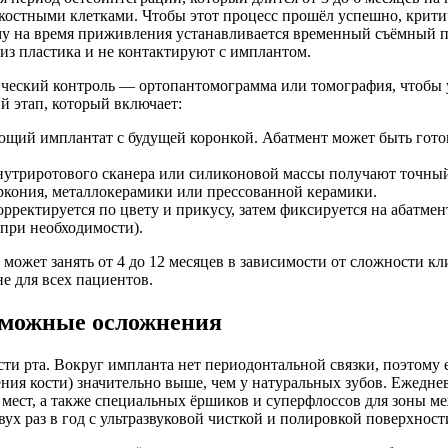
 костными клетками. Чтобы этот процесс прошёл успешно, крити
у на время приживления устанавливается временный съёмный пр
из пластика и не контактируют с имплантом.
ческий контроль — ортопантомограмма или томография, чтобы у
й этап, который включает:
ющий имплантат с будущей коронкой. Абатмент может быть гото
триротового сканера или силиконовой массы получают точный о
ркония, металлокерамики или прессованной керамики.
орректируется по цвету и прикусу, затем фиксируется на абатме
 при необходимости).
может занять от 4 до 12 месяцев в зависимости от сложности к
е для всех пациентов.
озможные осложнения
и рта. Вокруг импланта нет периодонтальной связки, поэтому е
ения кости) значительно выше, чем у натуральных зубов. Ежедн
 мест, а также специальных ёршиков и суперфлоссов для зоны м
ух раз в год с ультразвуковой чисткой и полировкой поверхност