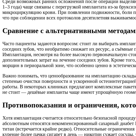
Среди возможных ранних осложнений после операции выделяют
1–3 года) чаще связаны с перегрузкой имплантата из-за брукс
микроциркуляцию крови. При появлении подвижности, боли при
что при соблюдении всех протоколов десятилетняя выживаемос
Сравнение с альтернативными методам
Часто пациенты задаются вопросом: стоит ли выбирать имплан
соседних зубов, что необратимо снижает их ресурс, а съёмны
Имплантация, несмотря на более высокую первоначальную стоим
дополнительных затрат на лечение соседних зубов. Кроме того
морщин в периоральной зоне, что особенно ценно в эстетическ
Важно понимать, что ценообразование на имплантацию складыв
степенью очистки поверхности и ускоренной остеоинтеграцией)
работы. В некоторых клиниках предлагают комплексные пакеты
не стоит — дешёвые импланты чаще имеют упрощённую геометр
Противопоказания и ограничения, кото
Хотя имплантация считается относительно безопасной процеду
абсолютным относятся некомпенсированный сахарный диабет I т
титан (встречается крайне редко). Относительные ограничения 
курение более пачки сигарет в день — никотин сужает сосуды,