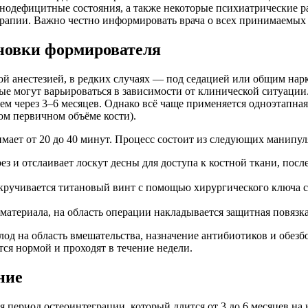
унодефицитные состояния, а также некоторые психиатрические 
рапии. Важно честно информировать врача о всех принимаемых п
ановки формирователя
ой анестезией, в редких случаях — под седацией или общим нар
ые могут варьироваться в зависимости от клинической ситуаци
м через 3–6 месяцев. Однако всё чаще применяется одноэтапная
ом первичном объёме кости).
мает от 20 до 40 минут. Процесс состоит из следующих манипул
ез и отслаивает лоскут десны для доступа к костной ткани, по
кручивается титановый винт с помощью хирургического ключа с 
териала, на область операции накладывается защитная повязка
од на область вмешательства, назначение антибиотиков и обез
тся нормой и проходят в течение недели.
ние
период остеоинтеграции, который длится от 3 до 6 месяцев на 