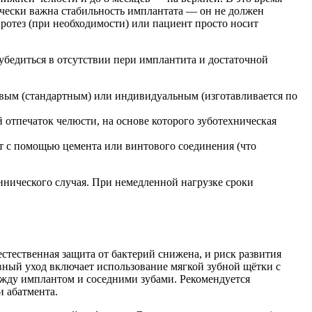
чески важна стабильность имплантата — он не должен
отез (при необходимости) или пациент просто носит
бедиться в отсутствии пери имплантита и достаточной
вым (стандартным) или индивидуальным (изготавливается по
тпечаток челюсти, на основе которого зуботехническая
нт с помощью цемента или винтового соединения (что
линического случая. При немедленной нагрузке сроки
стественная защита от бактерий снижена, и риск развития
евный уход включает использование мягкой зубной щётки с
ежду имплантом и соседними зубами. Рекомендуется
и абатмента.