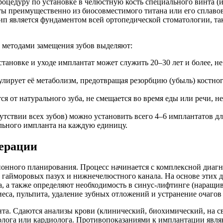
оцедуру по установке в челюстную кость специального винта (
ты преимущественно из биосовместимого титана или его сплавов
 является фундаментом всей ортопедической стоматологии, так
методами замещения зубов выделяют:
ановке и уходе имплантат может служить 20–30 лет и более, не
улирует её метаболизм, предотвращая резорбцию (убыль) костно
ся от натурального зуба, не смещается во время еды или речи, 
тствии всех зубов) можно установить всего 4–6 имплантатов дл
ельного импланта на каждую единицу.
перации
ионного планирования. Процесс начинается с комплексной диаг
 гайморовых пазух и нижнечелюстного канала. На основе этих 
, а также определяют необходимость в синус-лифтинге (наращив
иеса, пульпита, удаление зубных отложений и устранение очагов
та. Сдаются анализы крови (клинический, биохимический, на с
олога или кардиолога. Противопоказаниями к имплантации явля