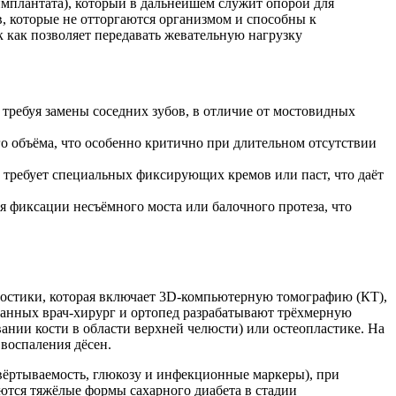
имплантата), который в дальнейшем служит опорой для
, которые не отторгаются организмом и способны к
 как позволяет передавать жевательную нагрузку
 требуя замены соседних зубов, в отличие от мостовидных
го объёма, что особенно критично при длительном отсутствии
не требует специальных фиксирующих кремов или паст, что даёт
я фиксации несъёмного моста или балочного протеза, что
ностики, которая включает 3D-компьютерную томографию (КТ),
данных врач-хирург и ортопед разрабатывают трёхмерную
ании кости в области верхней челюсти) или остеопластике. На
 воспаления дёсен.
вёртываемость, глюкозу и инфекционные маркеры), при
ются тяжёлые формы сахарного диабета в стадии