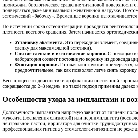
происходит биологическое сращение титановой поверхности с
подвергаться даже минимальной жевательной нагрузке. Поэтом
эстетический «бабочку». Временные коронки изготавливаются 
По истечении срока остеоинтеграции проводится рентгенологи
плотности костного сращения. Затем начинается ортопедически
Установку абатмента.
Это переходной элемент, соединя
слепку для максимальной эстетики).
Снятие слепков и изготовление коронки.
С помощью вну
лаборатория создаёт постоянную коронку из диоксида ци
Фиксация коронки.
Готовая конструкция примеряется, к
предпочтительнее, так как позволяет легче снять коронку
Весь процесс от диагностики до фиксации постоянной коронки 
сокращаются до 2–3 недель, но такой подход применим далеко н
Особенности ухода за имплантами и в
Долговечность имплантата напрямую зависит от гигиены полост
мукозита (воспаления слизистой) или периимплантита (воспал
нейтральной пастой, ирригатора для очистки труднодоступных
профессиональная гигиена у стоматолога-гигиениста не реже дв