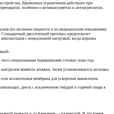
расстройства. Временные ограничения действуют при
репаратах, особенно о антикоагулянтах и антиагрегантах.
козом (по желанию пациента и по медицинским показаниям).
и. Стандартный двухэтапный протокол предполагает
 имплантация с немедленной нагрузкой, когда коронка
яций:
сле чего специальными бормашинами готовит ложе под
контролем момента затяжки. Затем устанавливается заглушка
 или коллагеновая мембрана для ускорения заживления.
боливающих, диета с исключением твёрдой и горячей пищи в
нижней челюсти и до 8 месяцев — на верхней. В это время