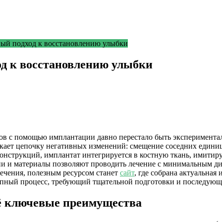
ый подход к восстановлению улыбки
од к восстановлению улыбки
бов с помощью имплантации давно перестало быть эксперимента
кает цепочку негативных изменений: смещение соседних единиц
нструкций, имплантат интегрируется в костную ткань, имитируя 
 и материалы позволяют проводить лечение с минимальным дис
ечения, полезным ресурсом станет
сайт
, где собрана актуальна
тапный процесс, требующий тщательной подготовки и последующ
её ключевые преимущества