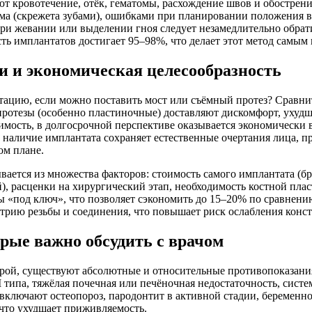
 кровотечение, отёк, гематомы, расхождение швов и обострени
изма (скрежета зубами), ошибками при планировании положения 
 жевании или выделении гноя следует незамедлительно обратит
ть имплантатов достигает 95–98%, что делает этот метод самы
и и экономическая целесообразность
тацию, если можно поставить мост или съёмный протез? Сравнит
е протезы (особенно пластиночные) доставляют дискомфорт, уху
ость, в долгосрочной перспективе оказывается экономически вы
, наличие имплантата сохраняет естественные очертания лица, 
ом плане.
ается из множества факторов: стоимость самого имплантата (б
, расценки на хирургический этап, необходимость костной плас
 «под ключ», что позволяет сэкономить до 15–20% по сравнени
ию резьбы и соединения, что повышает риск ослабления конст
рые важно обсудить с врачом
рой, существуют абсолютные и относительные противопоказания,
ипа, тяжёлая почечная или печёночная недостаточность, системн
включают остеопороз, пародонтит в активной стадии, беременнос
 что ухудшает приживляемость.