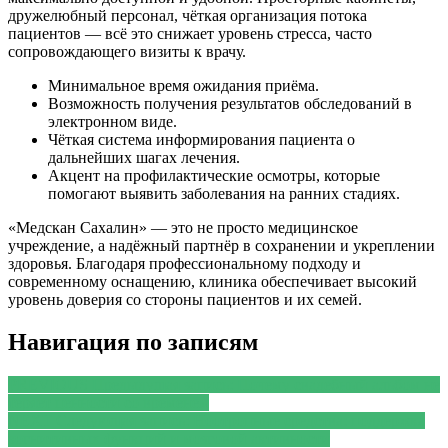
дружелюбный персонал, чёткая организация потока
пациентов — всё это снижает уровень стресса, часто
сопровождающего визиты к врачу.
Минимальное время ожидания приёма.
Возможность получения результатов обследований в
электронном виде.
Чёткая система информирования пациента о
дальнейших шагах лечения.
Акцент на профилактические осмотры, которые
помогают выявить заболевания на ранних стадиях.
«Медскан Сахалин» — это не просто медицинское
учреждение, а надёжный партнёр в сохранении и укреплении
здоровья. Благодаря профессиональному подходу и
современному оснащению, клиника обеспечивает высокий
уровень доверия со стороны пациентов и их семей.
Навигация по записям
PREVIOUS
Предыдущая запись:
Почему свадебный альбом не
теряет ценности со временем
NEXT
Следующая запись:
Ноотропные средства: поддержка
когнитивных функций и мозговой активности