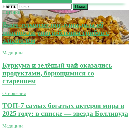
ЧИТАТЬ ДАЛЕЕ
ЧИТАТЬ ДАЛЕЕ
Найти:
Питание
Врач-терапевт предупредила об
опасности употребления грибов с
алкоголем
Медицина
Куркума и зелёный чай оказались
продуктами, борющимися со
старением
Отношения
ТОП-7 самых богатых актеров мира в
2025 году: в списке — звезда Болливуда
Медицина