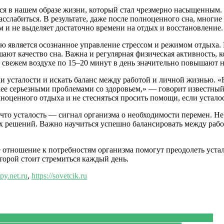
тся в нашем образе жизни, который стал чрезмерно насыщенным.
лабиться. В результате, даже после полноценного сна, многие 
 и не выделяет достаточно времени на отдых и восстановление.
ю является осознанное управление стрессом и режимом отдыха. 
шают качество сна. Важна и регулярная физическая активность,
на свежем воздухе по 15–20 минут в день значительно повышают 
 усталости и искать баланс между работой и личной жизнью. «
лее серьезными проблемами со здоровьем,» — говорит известный 
оценного отдыха и не стесняться просить помощи, если усталос
что усталость — сигнал организма о необходимости перемен. Не
х решений. Важно научиться успешно балансировать между работ
 отношение к потребностям организма помогут преодолеть устал
которой стоит стремиться каждый день.
apy.net.ru
,
https://sovetcik.ru
их банках: средняя максимальная доходность достигла 15,63%