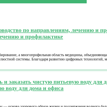
енные реалии меняют наше восприятие сил и энергии
оводство по направлениям, лечению и п
лечению и профилактике
мбирование, а многопрофильная область медицины, объединяющая
челюстной системы. Благодаря развитию цифровых технологий, 
ь и заказать чистую питьевую воду для 
ю воду для дома и офиса
ы — основа здорового образа жизни и поддержания водного бал