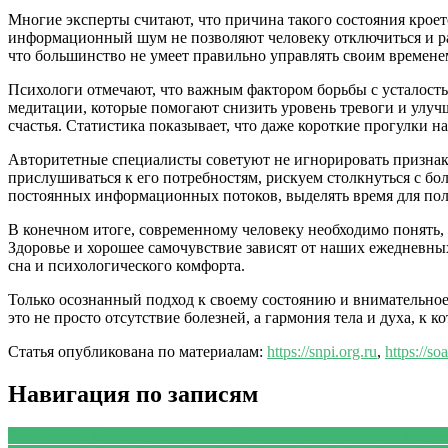
Многие эксперты считают, что причина такого состояния крое
информационный шум не позволяют человеку отключиться и расс
что большинство не умеет правильно управлять своим временем
Психологи отмечают, что важным фактором борьбы с усталость
медитации, которые помогают снизить уровень тревоги и улуч
счастья. Статистика показывает, что даже короткие прогулки 
Авторитетные специалисты советуют не игнорировать признаки
прислушиваться к его потребностям, рискуем столкнуться с бо
постоянных информационных потоков, выделять время для полн
В конечном итоге, современному человеку необходимо понять, 
Здоровье и хорошее самочувствие зависят от наших ежедневны
сна и психологического комфорта.
Только осознанный подход к своему состоянию и внимательное
это не просто отсутствие болезней, а гармония тела и духа, к 
Статья опубликована по материалам:
https://snpi.org.ru
,
https://so
Навигация по записям
PREVIOUS
Предыдущая запись:
Рост вкладных ставок в ведущ