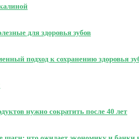
 калиной
олезные для здоровья зубов
еменный подход к сохранению здоровья зу
и
одуктов нужно сократить после 40 лет
е шаги: что ожидает экономику и банки