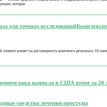
укции, которая
аза для точных исследований
Комплексно
элемент влияет на достоверность конечного результата. От кач
рением рака выросла в США втрое за 20 
одные средства лечения простуды