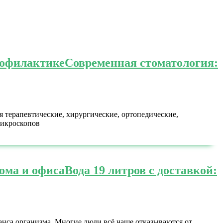
рофилактике
Современная стоматология:
 терапевтические, хирургические, ортопедические,
микроскопов
дома и офиса
Вода 19 литров с доставкой:
анса организма. Многие люди всё чаще отказываются от