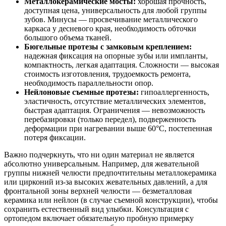
Металлокерамические мосты:
хорошая прочность,
доступная цена, универсальность для любой группы
зубов. Минусы — просвечивание металлического
каркаса у десневого края, необходимость обточки
большого объема тканей.
Бюгельные протезы с замковым креплением:
надежная фиксация на опорные зубы или импланты,
компактность, легкая адаптация. Сложности — высокая
стоимость изготовления, трудоемкость ремонта,
необходимость параллельности опор.
Нейлоновые съемные протезы:
гипоаллергенность,
эластичность, отсутствие металлических элементов,
быстрая адаптация. Ограничения — невозможность
перебазировки (только передел), подверженность
деформации при нагревании выше 60°C, постепенная
потеря фиксации.
Важно подчеркнуть, что ни один материал не является
абсолютно универсальным. Например, для жевательной
группы нижней челюсти предпочтительны металлокерамика
или цирконий из-за высоких жевательных давлений, а для
фронтальной зоны верхней челюсти — безметалловая
керамика или нейлон (в случае съемной конструкции), чтобы
сохранить естественный вид улыбки. Консультация с
ортопедом включает обязательную пробную примерку