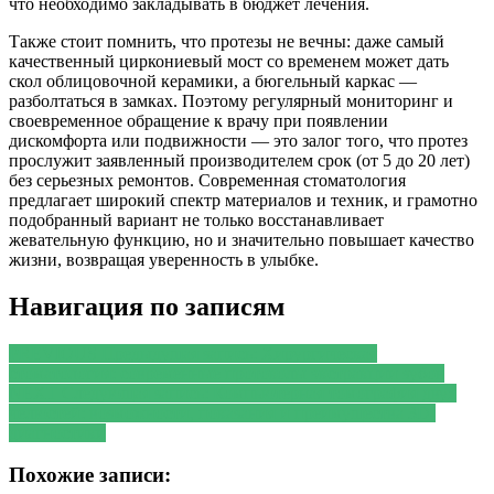
что необходимо закладывать в бюджет лечения.
Также стоит помнить, что протезы не вечны: даже самый
качественный циркониевый мост со временем может дать
скол облицовочной керамики, а бюгельный каркас —
разболтаться в замках. Поэтому регулярный мониторинг и
своевременное обращение к врачу при появлении
дискомфорта или подвижности — это залог того, что протез
прослужит заявленный производителем срок (от 5 до 20 лет)
без серьезных ремонтов. Современная стоматология
предлагает широкий спектр материалов и техник, и грамотно
подобранный вариант не только восстанавливает
жевательную функцию, но и значительно повышает качество
жизни, возвращая уверенность в улыбке.
Навигация по записям
PREVIOUS
Предыдущая запись:
Хирургическая
стоматология: современные протоколы экстракции зубов
NEXT
Следующая запись:
Компьютерная томография двух
челюстей: возможности, показания и преимущества 3D-
диагностики
Похожие записи: