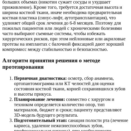
больших объемах (никотин сужает сосуды и ухудшает
приживление). Кроме того, требуется достаточная высота и
ширина костной ткани, иначе необходима предварительная
костная пластика (синус-лифт, аутотрансплантация), что
удлиняет общий срок лечения до 6-8 месяцев. Поэтому для
пожилых пациентов или людей с хроническими болезнями
часто выбирают съемные системы, чтобы избежать
хирургических рисков, при этом нейлоновые или акриловые
протезы на имплантах с балочной фиксацией дают хороший
компромисс между стабильностью и безопасностью.
Алгоритм принятия решения о методе
протезирования
Первичная диагностика:
осмотр, сбор анамнеза,
ортопантомограмма или КТ челюстей для оценки
состояния костной ткани, корней сохранившихся зубов
и высоты прикуса.
Планирование лечения:
совместно с хирургом и
техником определяется количество опор, тип
материалов, бюджет и сроки; пациенту представляют
3D-модель будущего результата.
Подготовительный этап:
санация полости рта (лечение
кариеса, удаление нежизнеспособных зубов,
профессиональная гигиена), при необходимости —