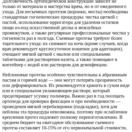
Долговечность ортопедической конструкции зависит не
только от материала и мастерства врача, но и от ежедневного
ухода. Для несъемных протезов (коронки, мосты) необходимы
стандартные гигиенические процедуры: чистка щеткой с
пастой, использование ирригатора для удаления остатков
пищи из-под искусственной десны и межзубных
промежутков, а также регулярные профессиональные чистки у
гигиениста раз в полгода. Съемные протезы требуют более
тщательного ухода: их снимают на ночь (кроме случаев, когда
врач рекомендует круглосуточное ношение для адаптации),
очищают мягкой щеткой с мылом или специальными
таблетками для растворения налета, а также помещают в
контейнер с водой или раствором для дезинфекции.
Нейлоновые протезы особенно чувствительны к абразивным
пастам и горячей воде — они могут потерять прозрачность
или деформироваться. Их рекомендуется хранить в сухом виде
или в специальном увлажняющем растворе, который
предотвращает усушку полимера. Важно раз в год посещать
ортопеда для проверки фиксации и при необходимости —
проведения мягкой перебазировки (подкладки), хотя для
нейлона эта процедура невозможна, поэтому при ослаблении
крепления протез подлежит полному переизготовлению. В
среднем бюджет на ежегодное обслуживание съемного
протеза составляет 10-15% от его первоначальной стоимости,