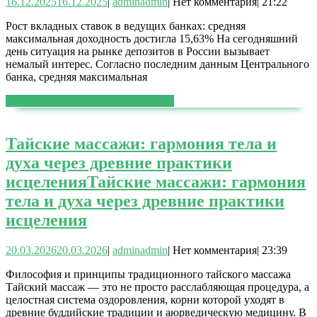
16.12.2025
16.12.2025
|
admin
admin
|
Нет комментария
|
21:22
Рост вкладных ставок в ведущих банках: средняя
максимальная доходность достигла 15,63% На сегодняшний
день ситуация на рынке депозитов в России вызывает
немалый интерес. Согласно последним данным Центрального
банка, средняя максимальная
ЧИТАТЬ ДАЛЕЕ
ЧИТАТЬ ДАЛЕЕ
Тайские массажи: гармония тела и
духа через древние практики
исцеления
Тайские массажи: гармония
тела и духа через древние практики
исцеления
20.03.2026
20.03.2026
|
admin
admin
|
Нет комментария
|
23:39
Философия и принципы традиционного тайского массажа
Тайский массаж — это не просто расслабляющая процедура, а
целостная система оздоровления, корни которой уходят в
древние буддийские традиции и аюрведическую медицину. В