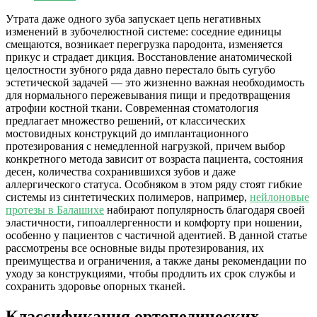
Утрата даже одного зуба запускает цепь негативных
изменений в зубочелюстной системе: соседние единицы
смещаются, возникает перегрузка пародонта, изменяется
прикус и страдает дикция. Восстановление анатомической
целостности зубного ряда давно перестало быть сугубо
эстетической задачей — это жизненно важная необходимость
для нормального пережевывания пищи и предотвращения
атрофии костной ткани. Современная стоматология
предлагает множество решений, от классических
мостовидных конструкций до имплантационного
протезирования с немедленной нагрузкой, причем выбор
конкретного метода зависит от возраста пациента, состояния
десен, количества сохранившихся зубов и даже
аллергического статуса. Особняком в этом ряду стоят гибкие
системы из синтетических полимеров, например,
нейлоновые
протезы в Балашихе
набирают популярность благодаря своей
эластичности, гипоаллергенности и комфорту при ношении,
особенно у пациентов с частичной адентией. В данной статье
рассмотрены все основные виды протезирования, их
преимущества и ограничения, а также даны рекомендации по
уходу за конструкциями, чтобы продлить их срок службы и
сохранить здоровье опорных тканей.
Классификация ортопедических