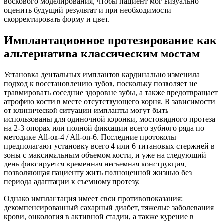
воскового моделирования, чтобы пациент мог визуально
оценить будущий результат и при необходимости
скорректировать форму и цвет.
Имплантационное протезирование как
альтернатива классическим мостам
Установка дентальных имплантов кардинально изменила
подход к восстановлению зубов, поскольку позволяет не
травмировать соседние здоровые зубы, а также предотвращает
атрофию кости в месте отсутствующего корня. В зависимости
от клинической ситуации импланты могут быть
использованы для одиночной коронки, мостовидного протеза
на 2-3 опорах или полной фиксации всего зубного ряда по
методике All-on-4 / All-on-6. Последние протоколы
предполагают установку всего 4 или 6 титановых стержней в
зоны с максимальным объемом кости, и уже на следующий
день фиксируется временная несъемная конструкция,
позволяющая пациенту жить полноценной жизнью без
периода адаптации к съемному протезу.
Однако имплантация имеет свои противопоказания:
декомпенсированный сахарный диабет, тяжелые заболевания
крови, онкология в активной стадии, а также курение в