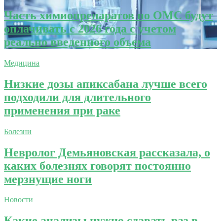
Часть химиопрепаратов по ОМС будут
оплачивать с 2026 года с учетом
реально введенного объема
Медицина
Низкие дозы апиксабана лучше всего
подходили для длительного
применения при раке
Болезни
Невролог Демьяновская рассказала, о
каких болезнях говорят постоянно
мерзнущие ноги
Новости
Какие анализы нужно сдавать раз в