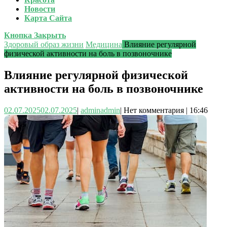
Новости
Карта Сайта
Кнопка Закрыть
Здоровый образ жизни
Медицина
Влияние регулярной
физической активности на боль в позвоночнике
Влияние регулярной физической
активности на боль в позвоночнике
02.07.2025
02.07.2025
|
admin
admin
|
Нет комментария
|
16:46