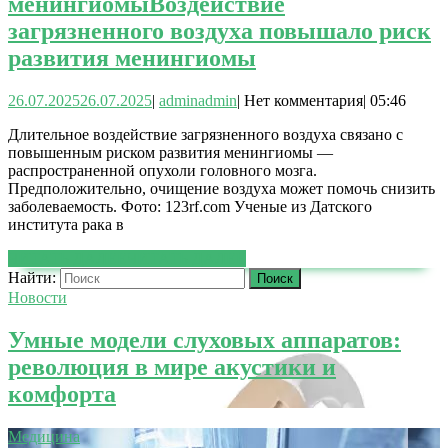
менингиомы
Воздействие
загрязненного воздуха повышало риск
развития менингиомы
26.07.2025
26.07.2025
|
admin
admin
|
Нет комментария
|
05:46
Длительное воздействие загрязненного воздуха связано с
повышенным риском развития менингиомы —
распространенной опухоли головного мозга.
Предположительно, очищение воздуха может помочь снизить
заболеваемость. Фото: 123rf.com Ученые из Датского
института рака в
ЧИТАТЬ ДАЛЕЕ
ЧИТАТЬ ДАЛЕЕ
Найти:
Новости
Умные модели слуховых аппаратов:
революция в мире акустики и
комфорта
Медицина