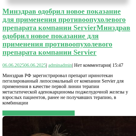
Минздрав одобрил новое показание
для применения противоопухолевого
препарата компании Servier
Минздрав
одобрил новое показание для
применения противоопухолевого
препарата компании Servier
06.06.2025
06.06.2025
|
admin
admin
|
Нет комментария
|
15:47
Минздрав РФ зарегистрировал препарат иринотекан
пегилированный липосомальный от компании Servier для
применения в качестве первой линии терапии
метастатической аденокарциномы поджелудочной железы у
взрослых пациентов, ранее не получавших терапию, в
комбинации
ЧИТАТЬ ДАЛЕЕ
ЧИТАТЬ ДАЛЕЕ