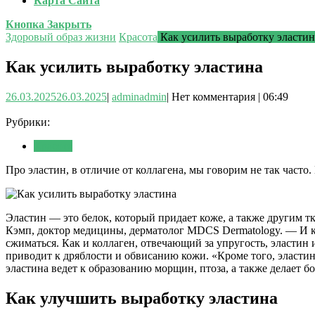
Карта Сайта
Кнопка Закрыть
Здоровый образ жизни
Красота
Как усилить выработку эластин
Как усилить выработку эластина
26.03.2025
26.03.2025
|
admin
admin
|
Нет комментария
|
06:49
Рубрики:
Красота
Про эластин, в отличие от коллагена, мы говорим не так часто
Эластин — это белок, который придает коже, а также другим т
Кэмп, доктор медицины, дерматолог MDCS Dermatology. — И кол
сжиматься. Как и коллаген, отвечающий за упругость, эластин
приводит к дряблости и обвисанию кожи. «Кроме того, эласти
эластина ведет к образованию морщин, птоза, а также делает 
Как улучшить выработку эластина