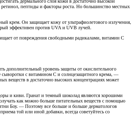
достигать дермального слоя кожи в достаточно высокой
к ретинол, пептиды и факторы роста. Но большинство местных
ный крем. Он защищает кожу от ультрафиолетового излучения,
торый эффективен против UVA и UVB лучей.
ащищает от повреждения свободными радикалами, витамин С
чить дополнительный уровень защиты от окислительного
ие сыворотки с витамином С и солнцезащитного крема, —
ных веществ в достаточно высоких концентрациях может
оры и киви. Гранат и темный шоколад являются хорошими
получать как можно больше питательных веществ с помощью
итни Боу. — Поэтому все больше и больше дерматологов
риема той или иной добавки, всегда советуйтесь со