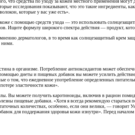
го, что средства по уходу за кожей местного применения могут 
торые исследования показывают, что это такие ингредиенты, ка
волокон, которые у вас уже есть».
коже с помощью средств ухода — это использовать солнцезащит
лов. Ищите формулу широкого спектра действия — продукт, ко
о мнению дерматологов, в то время как солнцезащитный крем з
 ними.
ластина в организме. Потребление антиоксидантов может обеспе
 «С помощью диеты и пищевых добавок вы можете усилить действ
ые о том, что ежедневное употребление определенных питатель
 потере эластичности кожи».
лы. Вы можете получить каротиноиды, включив в рацион помид
лезны пищевые добавки. «Хотя я всегда рекомендую стараться 
статочных количествах, особенно, если они велики, — говорит У
авок для поддержания здоровья кожи изнутри». Перед началом п