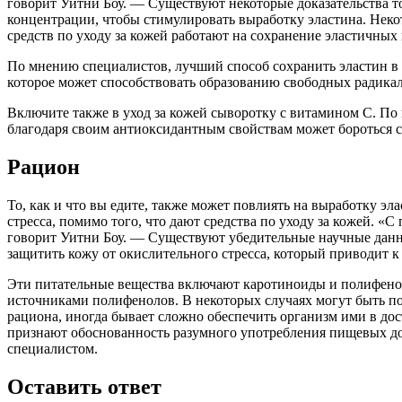
говорит Уитни Боу. — Существуют некоторые доказательства то
концентрации, чтобы стимулировать выработку эластина. Неко
средств по уходу за кожей работают на сохранение эластичных 
По мнению специалистов, лучший способ сохранить эластин в 
которое может способствовать образованию свободных радика
Включите также в уход за кожей сыворотку с витамином С. П
благодаря своим антиоксидантным свойствам может бороться с
Рацион
То, как и что вы едите, также может повлиять на выработку э
стресса, помимо того, что дают средства по уходу за кожей.
говорит Уитни Боу. — Существуют убедительные научные данн
защитить кожу от окислительного стресса, который приводит к
Эти питательные вещества включают каротиноиды и полифено
источниками полифенолов. В некоторых случаях могут быть по
рациона, иногда бывает сложно обеспечить организм ими в до
признают обоснованность разумного употребления пищевых доб
специалистом.
Оставить ответ