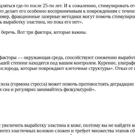
дляться где-то после 25-ти лет. И к сожалению, стимулировать е
 что делает его особенно восприимчивым к повреждениям с тече
имер, фракционные лазерные методики могут помочь стимулиров
 выработку эластина, но пока его нет».
 беречь. Вот три фактора, которые важны.
е факторы — окружающая среда, способствуют снижению выработ
ьшей степени находятся под вашим контролем. Курение, ультраф
лорода, которые повреждают клеточные структуры». Отказ от к
изола (гормона стресса) может помочь противостоять деградаци
 сна и регулярно занимайтесь физкультурой».
величить выработку эластина в коже, поэтому вы не найдете кос
интез эластичных волокон сложен и требует множества этапов с