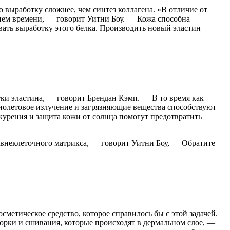
го выработку сложнее, чем синтез коллагена. «В отличие от
нием времени, — говорит Уитни Боу. — Кожа способна
ать выработку этого белка. Производить новый эластин
ки эластина, — говорит Брендан Кэмп. — В то время как
иолетовое излучение и загрязняющие вещества способствуют
урения и защита кожи от солнца помогут предотвратить
и внеклеточного матрикса, — говорит Уитни Боу, — Обратите
метическое средство, которое справилось бы с этой задачей.
борки и сшивания, которые происходят в дермальном слое, —