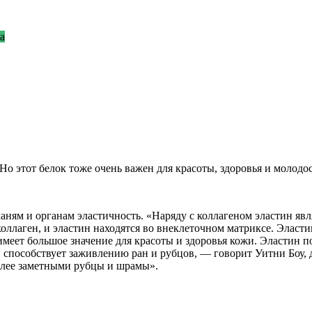
а
. Но этот белок тоже очень важен для красоты, здоровья и молод
каням и органам эластичность. «Наряду с коллагеном эластин я
лаген, и эластин находятся во внеклеточном матриксе. Эластин
 имеет большое значение для красоты и здоровья кожи. Эластин 
н способствует заживлению ран и рубцов, — говорит Уитни Боу
более заметными рубцы и шрамы».