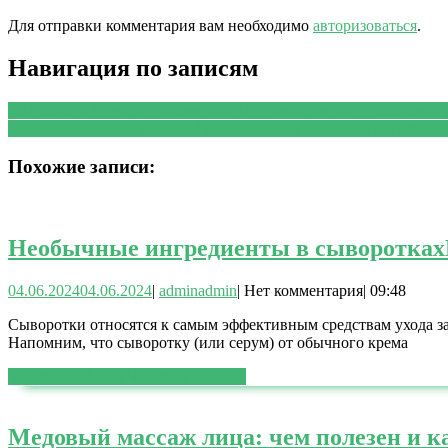
Для отправки комментария вам необходимо
авторизоваться
.
Навигация по записям
PREVIOUS
Предыдущая запись:
10 признаков того, что он вас
NEXT
Следующая запись:
4 неожиданных эффекта употреблени
Похожие записи:
Необычные ингредиенты в сыворотках
04.06.2024
04.06.2024
|
admin
admin
|
Нет комментария
|
09:48
Сыворотки относятся к самым эффективным средствам ухода за
Напомним, что сыворотку (или серум) от обычного крема
ЧИТАТЬ ДАЛЕЕ
ЧИТАТЬ ДАЛЕЕ
Медовый массаж лица: чем полезен и к