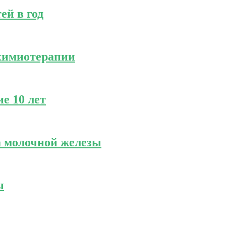
ей в год
химиотерапии
е 10 лет
а молочной железы
ы