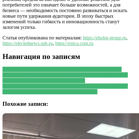
потребителей это означает больше возможностей, а для
бизнеса — необходимость постоянно развиваться и искать
новые пути удержания аудитории. В эпоху быстрых
изменений только гибкость и инновационность станут
залогом успеха.
Статья опубликована по материалам:
https://eholot-group.ru
,
https://electednews.spb.ru
,
https://epica.com.ru
Навигация по записям
PREVIOUS
Предыдущая запись:
Почему России нужно
ограничить число банков: мнение эксперта о оптимальной
численности финансовых учреждений
NEXT
Следующая запись:
Обновленные критерии оценки
ЕГЭ для будущих инженеров: что изменится
Похожие записи: