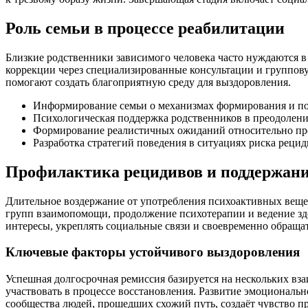
Роль семьи в процессе реабилитации
Близкие родственники зависимого человека часто нуждаются в
коррекции через специализированные консультации и группов
помогают создать благоприятную среду для выздоровления.
Информирование семьи о механизмах формирования и по
Психологическая поддержка родственников в преодолени
Формирование реалистичных ожиданий относительно про
Разработка стратегий поведения в ситуациях риска рецид
Профилактика рецидивов и поддержани
Длительное воздержание от употребления психоактивных веще
групп взаимопомощи, продолжение психотерапии и ведение зд
интересы, укреплять социальные связи и своевременно обраща
Ключевые факторы устойчивого выздоровления
Успешная долгосрочная ремиссия базируется на нескольких вз
участвовать в процессе восстановления. Развитие эмоциональн
сообщества людей, прошедших схожий путь, создаёт чувство п