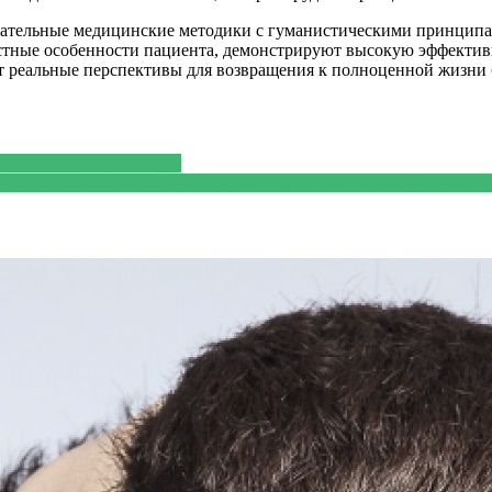
азательные медицинские методики с гуманистическими принци
стные особенности пациента, демонстрируют высокую эффектив
т реальные перспективы для возвращения к полноценной жизни 
бования и комплектация
огические аспекты и эзотерические практики для завершения о