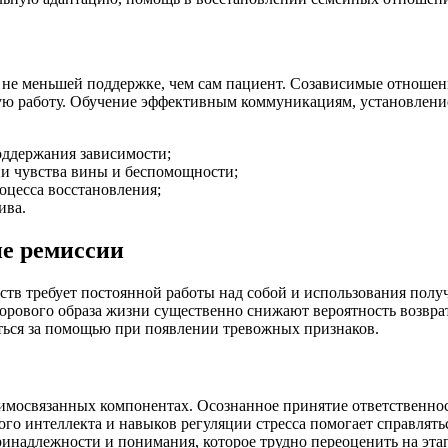
 не меньшей поддержке, чем сам пациент. Созависимые отношени
ую работу. Обучение эффективным коммуникациям, установлени
ддержания зависимости;
и чувства вины и беспомощности;
цесса восстановления;
ива.
е ремиссии
ств требует постоянной работы над собой и использования полу
орового образа жизни существенно снижают вероятность возвра
ться за помощью при появлении тревожных признаков.
аимосвязанных компонентах. Осознанное принятие ответственнос
ого интеллекта и навыков регуляции стресса помогает справлять
ринадлежности и понимания, которое трудно переоценить на эта