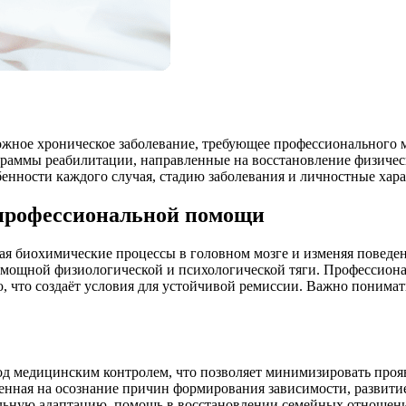
ожное хроническое заболевание, требующее профессионального 
раммы реабилитации, направленные на восстановление физичес
енности каждого случая, стадию заболевания и личностные хара
 профессиональной помощи
я биохимические процессы в головном мозге и изменяя поведен
а мощной физиологической и психологической тяги. Профессио
то создаёт условия для устойчивой ремиссии. Важно понимать, 
од медицинским контролем, что позволяет минимизировать проя
вленная на осознание причин формирования зависимости, развит
альную адаптацию, помощь в восстановлении семейных отношени