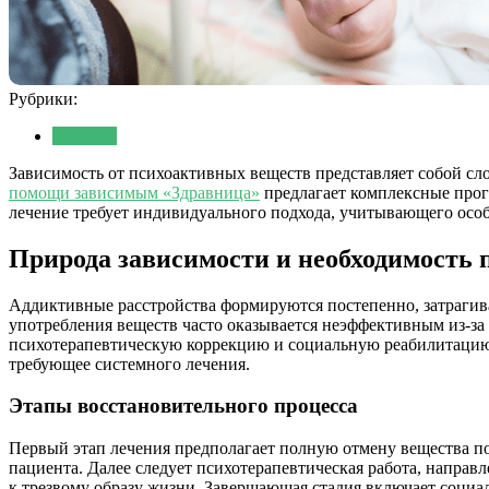
Рубрики:
Новости
Зависимость от психоактивных веществ представляет собой сл
помощи зависимым «Здравница»
предлагает комплексные прог
лечение требует индивидуального подхода, учитывающего особ
Природа зависимости и необходимость
Аддиктивные расстройства формируются постепенно, затрагива
употребления веществ часто оказывается неэффективным из-з
психотерапевтическую коррекцию и социальную реабилитацию, ч
требующее системного лечения.
Этапы восстановительного процесса
Первый этап лечения предполагает полную отмену вещества п
пациента. Далее следует психотерапевтическая работа, напра
к трезвому образу жизни. Завершающая стадия включает соци