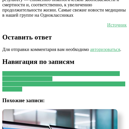
смертности и, соответственно, к увеличению
продолжительности жизни. Самые свежие новости медицины
в нашей группе на Одноклассниках
Источник
Оставить ответ
Для отправки комментария вам необходимо
авторизоваться
.
Навигация по записям
PREVIOUS
Предыдущая запись:
6 шагов, которые помогут
построить карьеру мечты
NEXT
Следующая запись:
Онколог назвала шеллак причиной
рака кожи
Похожие записи: