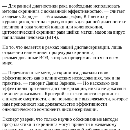
— Для ранней диагностики рака необходимо использовать
методы скрининга с доказанной эффективностью, — считает
академик Заридзе. — Это маммография, КТ легких у
курильщиков, тест на скрытую кровь для ранней диагностики
полипов и рака толстой кишки или колоноскопия,
цитологический скрининг рака шейки матки, мазок на вирус
папилломы человека (ВПЧ).
Но то, что делается в рамках нашей диспансеризации, лишь
отдаленно напоминает процедуры скрининга,
рекомендованные ВОЗ, которых придерживаются во всем
мире.
— Перечисленные методы скрининга доказали свою
эффективность как в клинических исследованиях, так и на
практике, — говорит Давид Заридзе. — Но насколько они
эффективны при нашей диспансеризации, никто не доказал и
не хочет доказывать. Критерий эффективности скрининга —
снижение смертности, а не повышение выявляемости, которое
нам преподносят как доказательство эффективности
онкологического компонента диспансеризации.
Эксперт уверен, что только научно обоснованные методы
профилактики и скрининга могут привести к желаемому
результату — снижению онкологической заболеваемости и