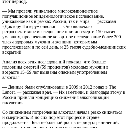
этот период.
— Мы провели уникальное многокомпонентное
популяционное эпидемиологическое исследование,
уникальное как в рамках России, так и мира, — рассказал
«Доктору Питеру» онколог. — Оно включало
ретроспективное исследование причин смерти 150 тысяч
умерших, проспективное когортное исследование более 200
тысяч здоровых мужчин и женщин, которых мы
прослеживаем и по сей день, и 25 тысяч судебно-медицинских
вскрытий.
Анализ всех этих исследований показал, что больше
половины смертей (59 процентов) молодых мужчин в
возрасте 15–59 лет вызваны опасным употреблением
алкоголя.
— Данные были опубликованы в 2009 и 2012 годах в The
Lancet, — рассказал врач. — Их заметили, и благодаря этому в
России приняли концепцию снижения алкоголизации
населения.
Со снижением потребления алкоголя начала резко снижаться
и смертность. И до сих пор этот процесс в стране
продолжается. Был небольшой рост в период ограничений,
связанных с ковидом, но потом все выровнялось.