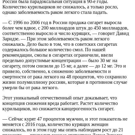
России была парадоксальная ситуация в 90-е годы.
Количество курильщиков не снижалось, а только росло,
однако заболеваемость раком легкого стала падать.
— С 1996 по 2006 год в России продажа сигарет выросла
более чем вдвое, с 200 миллиардов штук до 450 миллиардов,
соответственно выросло и число курящих, — говорит Давид
Заридзе. — При этом заболеваемость раком легкого
снижалась. Дело было в том, что в советских сигаретах
содержалось большое количество смол. По нашей
рекомендации, смолы в сигаретах ограничили, ввели
предельно допустимые концентрации — было 30 мг на
сигарету, потом снизили до 15 мг, а далее — до 12 мг. Это и
привело, собственно, к снижению заболеваемости и
смертности от рака легкого на 48 процентов, что сохранило
жизни полумиллиону россиян, которые в противном случае
умерли бы от рака легкого.
Этот уникальный отечественный опыт доказывает, что
концепция снижения вреда работает. Растет количество
курильщиков, но снижается канцерогенность сигарет.
— Сейчас курят 47 процентов мужчин, и этот показатель не
меняется с 2016 года, количество курящих женщин
снижалось, но в этом году мы опять наблюдаем рост до 21