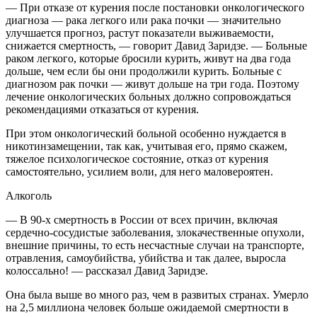
— При отказе от курения после постановки онкологического
диагноза — рака легкого или рака почки — значительно
улучшается прогноз, растут показатели выживаемости,
снижается смертность, — говорит Давид Заридзе. — Больные
раком легкого, которые бросили курить, живут на два года
дольше, чем если бы они продолжили курить. Больные с
диагнозом рак почки — живут дольше на три года. Поэтому
лечение онкологических больных должно сопровождаться
рекомендациями отказаться от курения.
При этом онкологический больной особенно нуждается в
никотинзамещении, так как, учитывая его, прямо скажем,
тяжелое психологическое состояние, отказ от курения
самостоятельно, усилием воли, для него маловероятен.
Алкоголь
— В 90-х смертность в России от всех причин, включая
сердечно-сосудистые заболевания, злокачественные опухоли,
внешние причины, то есть несчастные случаи на транспорте,
отравления, самоубийства, убийства и так далее, выросла
колоссально! — рассказал Давид Заридзе.
Она была выше во много раз, чем в развитых странах. Умерло
на 2,5 миллиона человек больше ожидаемой смертности в