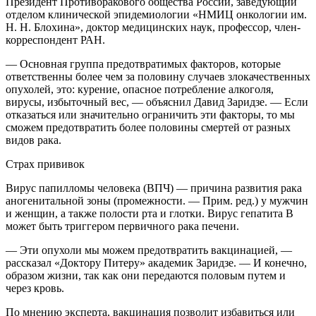
Президент Противоракового общества России, заведующий
отделом клинической эпидемиологии «НМИЦ онкологии им.
Н. Н. Блохина», доктор медицинских наук, профессор, член-
корреспондент РАН.
— Основная группа предотвратимых факторов, которые
ответственны более чем за половину случаев злокачественных
опухолей, это: курение, опасное потребление алкоголя,
вирусы, избыточный вес, — объяснил Давид Заридзе. — Если
отказаться или значительно ограничить эти факторы, то мы
сможем предотвратить более половины смертей от разных
видов рака.
Страх прививок
Вирус папилломы человека (ВПЧ) — причина развития рака
аногенитальной зоны (промежности. — Прим. ред.) у мужчин
и женщин, а также полости рта и глотки. Вирус гепатита В
может быть триггером первичного рака печени.
— Эти опухоли мы можем предотвратить вакцинацией, —
рассказал «Доктору Питеру» академик Заридзе. — И конечно,
образом жизни, так как они передаются половым путем и
через кровь.
По мнению эксперта, вакцинация позволит избавиться или