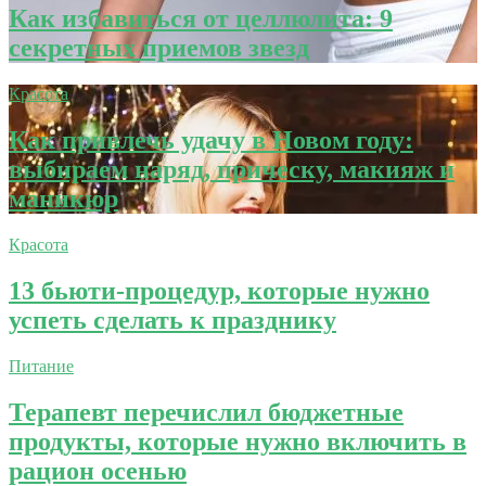
Как избавиться от целлюлита: 9
секретных приемов звезд
Красота
Как привлечь удачу в Новом году:
выбираем наряд, прическу, макияж и
маникюр
Красота
13 бьюти-процедур, которые нужно
успеть сделать к празднику
Питание
Терапевт перечислил бюджетные
продукты, которые нужно включить в
рацион осенью