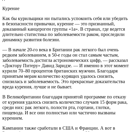
Курение
Как бы курильщики ни пытались успокоить себя или убедить
в безопасности привычки, курение — это признанный,
доказанный канцероген группы «1а». В странах, где ведется
длительно статистика по заболеваемости раком, проследили
динамику развития болезни.
— В начале 20-го века в Британии рак легкого был очень
редким заболеванием, в 50-е годы он стал самым частым,
заболеваемость достигла астрономических цифр, — рассказал
«Доктору Питеру» Давид Заридзе. — И именно в этот момент
курили 70–80 процентов британских мужчин. Благодаря
принятым мерам количество курящих удалось снизить,
снизилась и заболеваемость. Это прекрасные доказательства
вреда курения, лучше и не бывает.
В Великобритании благодаря принятой программе по отказу
от курения удалось снизить количество случаев 15 форм рака,
среди них: рак легкого, полости рта, гортани, глотки,
пищевода. И все они полностью или частично вызваны
курением.
Кампании также сработали в США и Франции. А вот в