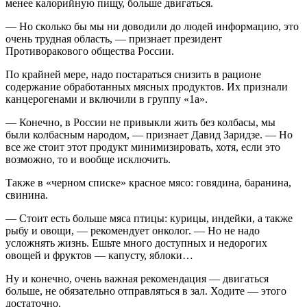
менее калорийную пищу, больше двигаться.
— Но сколько бы мы ни доводили до людей информацию, это
очень трудная область, — признает президент
Противоракового общества России.
По крайней мере, надо постараться снизить в рационе
содержание обработанных мясных продуктов. Их признали
канцерогенами и включили в группу «1а».
— Конечно, в России не привыкли жить без колбасы, мы
были колбасным народом, — признает Давид Заридзе. — Но
все же стоит этот продукт минимизировать, хотя, если это
возможно, то и вообще исключить.
Также в «черном списке» красное мясо: говядина, баранина,
свинина.
— Стоит есть больше мяса птицы: курицы, индейки, а также
рыбу и овощи, — рекомендует онколог. — Но не надо
усложнять жизнь. Ешьте много доступных и недорогих
овощей и фруктов — капусту, яблоки…
Ну и конечно, очень важная рекомендация — двигаться
больше, не обязательно отправляться в зал. Ходите — этого
достаточно.