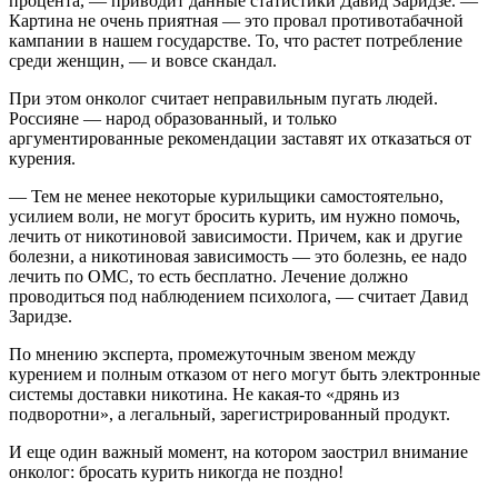
процента, — приводит данные статистики Давид Заридзе. —
Картина не очень приятная — это провал противотабачной
кампании в нашем государстве. То, что растет потребление
среди женщин, — и вовсе скандал.
При этом онколог считает неправильным пугать людей.
Россияне — народ образованный, и только
аргументированные рекомендации заставят их отказаться от
курения.
— Тем не менее некоторые курильщики самостоятельно,
усилием воли, не могут бросить курить, им нужно помочь,
лечить от никотиновой зависимости. Причем, как и другие
болезни, а никотиновая зависимость — это болезнь, ее надо
лечить по ОМС, то есть бесплатно. Лечение должно
проводиться под наблюдением психолога, — считает Давид
Заридзе.
По мнению эксперта, промежуточным звеном между
курением и полным отказом от него могут быть электронные
системы доставки никотина. Не какая-то «дрянь из
подворотни», а легальный, зарегистрированный продукт.
И еще один важный момент, на котором заострил внимание
онколог: бросать курить никогда не поздно!