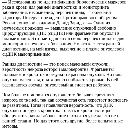
— Исследования по идентификации биологических маркеров
рака в крови для ранней диагностики и мониторинга
заболевания, несомненно, перспективны, — объяснил
«Доктору Питеру» президент Противоракового общества
России, онколог, академик Давид Заридзе. — Один из
изучаемых подходов — выявление опухолевой свободно
циркулирующей ДНК (сцДНК) или фрагментов опухоли в
плазме крови. Этот метод доказал свою перспективность для
мониторинга течения заболевания. Но что касается ранней
диагностики, на мой взгляд, выявление в плазме опухолевой
сцДНК малоприменимо.
Ранняя диагностика — это поиск маленькой опухоли,
вероятность некроза которой маловероятна. Фрагменты
попадают в кровоток в результате распада опухоли. Но пока
опухоль маленькая, она хорошо снабжается кровью. В ней
развиваются сосуды, опухолевый ангиогенез работает.
Чем больше становится опухоль, тем больше вероятность
некроза ее тканей, так как сосудистая сеть перестает поспевать
за развитием. Тогда и появляется вероятность, что ДНК
опухоли попадут в кровоток. То есть в крови частицы
обнаружатся, когда заболевание находится уже далеко не на
ранней стадии. Но для этого есть другие, более испытанные
методы.