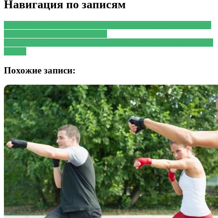
Навигация по записям
PREVIOUS
Предыдущая запись:
Подтянутое тело в 40+: план
тренировок в зале для женщин
NEXT
Следующая запись:
Терапевт предупредила об опасных
диетах
Похожие записи: