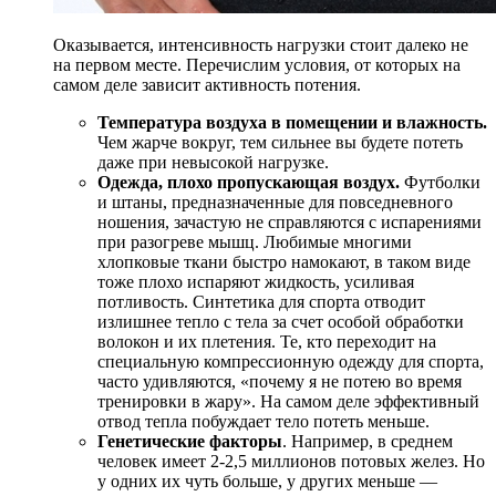
Оказывается, интенсивность нагрузки стоит далеко не
на первом месте. Перечислим условия, от которых на
самом деле зависит активность потения.
Температура воздуха в помещении и влажность.
Чем жарче вокруг, тем сильнее вы будете потеть
даже при невысокой нагрузке.
Одежда, плохо пропускающая воздух.
Футболки
и штаны, предназначенные для повседневного
ношения, зачастую не справляются с испарениями
при разогреве мышц. Любимые многими
хлопковые ткани быстро намокают, в таком виде
тоже плохо испаряют жидкость, усиливая
потливость. Синтетика для спорта отводит
излишнее тепло с тела за счет особой обработки
волокон и их плетения. Те, кто переходит на
специальную компрессионную одежду для спорта,
часто удивляются, «почему я не потею во время
тренировки в жару». На самом деле эффективный
отвод тепла побуждает тело потеть меньше.
Генетические факторы
. Например, в среднем
человек имеет 2-2,5 миллионов потовых желез. Но
у одних их чуть больше, у других меньше —