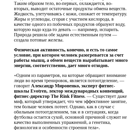
Таким образом тело, во-первых, охлаждается, во-
вторых, выводит остаточные продукты обмена веществ.
Жидкость, улетучиваясь с кожи, снижает ее температуру.
Жиры и углеводы, сгорая с участием кислорода, в
качестве одного из побочных продуктов образуют воду,
которую надо куда-то девать — например, испарить.
Природа решила обе задачи естественным путем —
создала потовые железы.
Физическая активность, конечно, и есть то самое
условие, при котором человек разогревается за счет
работы мышц, а обмен веществ вырабатывает много
энергии, соответственно, дает много отходов.
«Одним из параметров, на которые обращают внимание
люди во время тренировок, является потоотделение, —
говорит
Александр Мироненко, эксперт фитнес-
школы Evotren, лектор международных конвенций,
фитнес-директор The Rink Fitness
. — Существует даже
миф, который утверждает, что чем эффективнее занятие,
тем больше человек потеет. Однако, как в случае с
обильным потоотделением, так и в ситуациях, когда
футболка остается сухой, основной причиной служит не
качество выполненных упражнений, а генетика,
физиология и особенности строения тела».