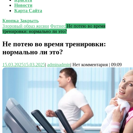
Новости
Карта Сайта
Кнопка Закрыть
Здоровый образ жизни
Фитнес
Не потею во время
тренировки: нормально ли это?
Не потею во время тренировки:
нормально ли это?
15.03.2025
15.03.2025
|
admin
admin
|
Нет комментария
|
09:09