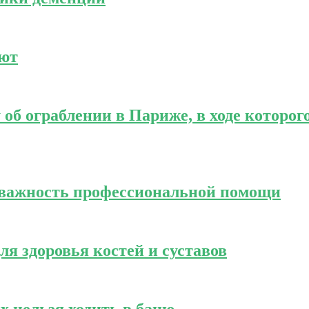
ают
об ограблении в Париже, в ходе которого
и важность профессиональной помощи
я здоровья костей и суставов
х нельзя ходить в баню