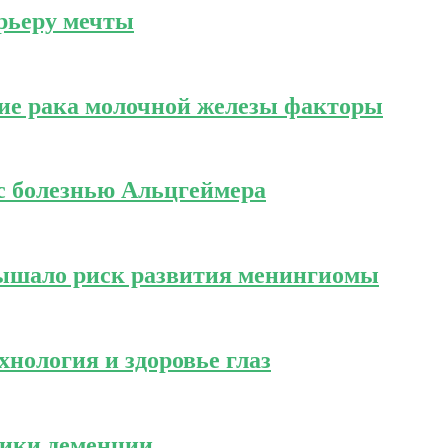
арьеру мечты
ие рака молочной железы факторы
 с болезнью Альцгеймера
овышало риск развития менингиомы
нология и здоровье глаз
тики деменции