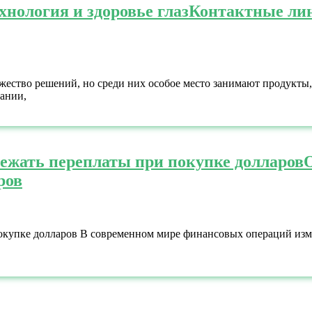
нология и здоровье глаз
Контактные лин
жество решений, но среди них особое место занимают продукты
вании,
бежать переплаты при покупке долларов
ров
покупке долларов В современном мире финансовых операций из