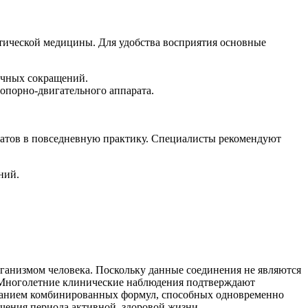
тической медицины. Для удобства восприятия основные
ечных сокращений.
опорно-двигательного аппарата.
ратов в повседневную практику. Специалисты рекомендуют
ний.
ганизмом человека. Поскольку данные соединения не являются
. Многолетние клинические наблюдения подтверждают
зданием комбинированных формул, способных одновременно
чения периода активной, здоровой жизни.