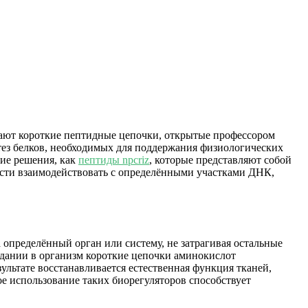
имают короткие пептидные цепочки, открытые профессором
ез белков, необходимых для поддержания физиологических
ие решения, как
пептиды npcriz
, которые представляют собой
ости взаимодействовать с определёнными участками ДНК,
определённый орган или систему, не затрагивая остальные
дании в организм короткие цепочки аминокислот
льтате восстанавливается естественная функция тканей,
е использование таких биорегуляторов способствует