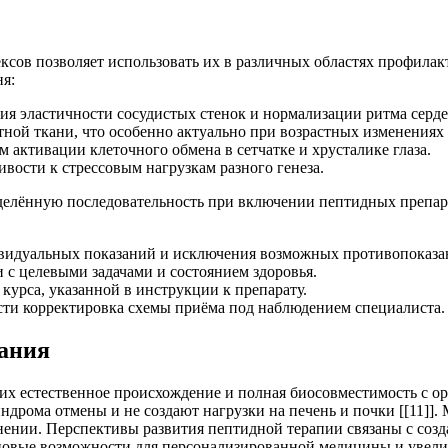
сов позволяет использовать их в различных областях профилак
я:
ния эластичности сосудистых стенок и нормализации ритма серд
ной ткани, что особенно актуально при возрастных изменениях 
 активации клеточного обмена в сетчатке и хрусталике глаза.
ости к стрессовым нагрузкам разного генеза.
еделённую последовательность при включении пептидных препа
ивидуальных показаний и исключения возможных противопоказа
 с целевыми задачами и состоянием здоровья.
урса, указанной в инструкции к препарату.
ти корректировка схемы приёма под наблюдением специалиста.
вания
х естественное происхождение и полная биосовместимость с ор
дрома отмены и не создают нагрузки на печень и почки [[11]]
енении. Перспективы развития пептидной терапии связаны с со
т новые возможности для персонализированной медицины и увели