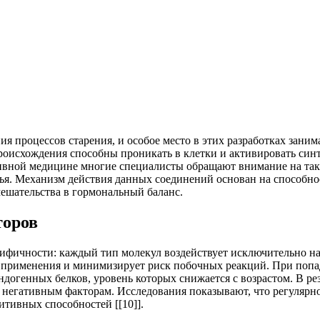
ия процессов старения, и особое место в этих разработках зан
оисхождения способны проникать в клетки и активировать синт
тивной медицине многие специалисты обращают внимание на так
вья. Механизм действия данных соединений основан на способн
мешательства в гормональный баланс.
торов
ифичности: каждый тип молекул воздействует исключительно на 
ь применения и минимизирует риск побочных реакций. При попа
огенных белков, уровень которых снижается с возрастом. В резу
негативным факторам. Исследования показывают, что регулярно
тивных способностей [[10]].