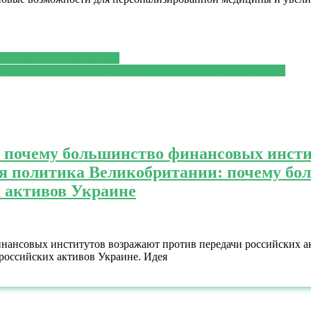
ё о замках для велосипеда
ой нельзя пить воду из-под крана и колодцев без кипячения
 почему большинство финансовых инсти
я политика Великобритании: почему бо
х активов Украине
инансовых институтов возражают против передачи российских 
российских активов Украине. Идея