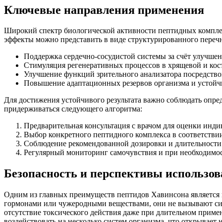
Ключевые направления применения
Широкий спектр биологической активности пептидных комплек
эффекты можно представить в виде структурированного перечн
Поддержка сердечно-сосудистой системы за счёт улучше
Стимуляция регенеративных процессов в хрящевой и кост
Улучшение функций зрительного анализатора посредством
Повышение адаптационных резервов организма и устойчив
Для достижения устойчивого результата важно соблюдать опр
придерживаться следующего алгоритма:
Предварительная консультация с врачом для оценки инд
Выбор конкретного пептидного комплекса в соответствии
Соблюдение рекомендованной дозировки и длительности к
Регулярный мониторинг самочувствия и при необходимос
Безопасность и перспективы использо
Одним из главных преимуществ пептидов Хавинсона является и
гормонами или чужеродными веществами, они не вызывают син
отсутствие токсического действия даже при длительном прим
воздействовать на несколько систем организма, что открывае