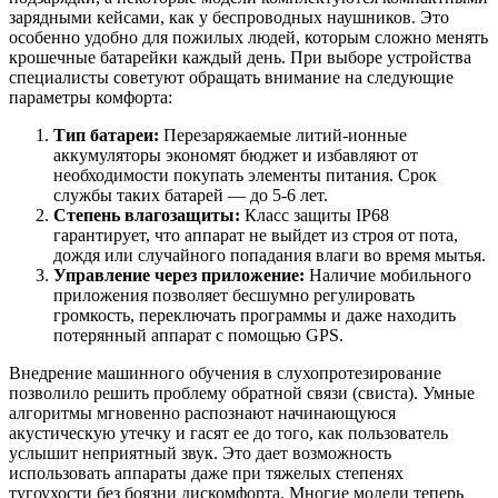
зарядными кейсами, как у беспроводных наушников. Это
особенно удобно для пожилых людей, которым сложно менять
крошечные батарейки каждый день. При выборе устройства
специалисты советуют обращать внимание на следующие
параметры комфорта:
Тип батареи:
Перезаряжаемые литий-ионные
аккумуляторы экономят бюджет и избавляют от
необходимости покупать элементы питания. Срок
службы таких батарей — до 5-6 лет.
Степень влагозащиты:
Класс защиты IP68
гарантирует, что аппарат не выйдет из строя от пота,
дождя или случайного попадания влаги во время мытья.
Управление через приложение:
Наличие мобильного
приложения позволяет бесшумно регулировать
громкость, переключать программы и даже находить
потерянный аппарат с помощью GPS.
Внедрение машинного обучения в слухопротезирование
позволило решить проблему обратной связи (свиста). Умные
алгоритмы мгновенно распознают начинающуюся
акустическую утечку и гасят ее до того, как пользователь
услышит неприятный звук. Это дает возможность
использовать аппараты даже при тяжелых степенях
тугоухости без боязни дискомфорта. Многие модели теперь