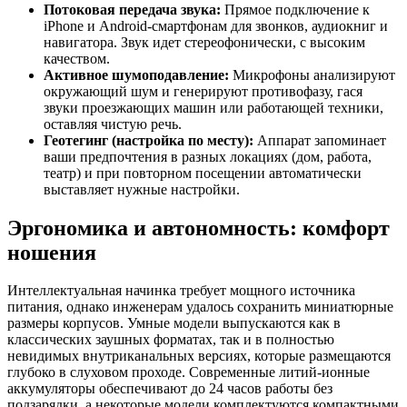
Потоковая передача звука:
Прямое подключение к
iPhone и Android-смартфонам для звонков, аудиокниг и
навигатора. Звук идет стереофонически, с высоким
качеством.
Активное шумоподавление:
Микрофоны анализируют
окружающий шум и генерируют противофазу, гася
звуки проезжающих машин или работающей техники,
оставляя чистую речь.
Геотегинг (настройка по месту):
Аппарат запоминает
ваши предпочтения в разных локациях (дом, работа,
театр) и при повторном посещении автоматически
выставляет нужные настройки.
Эргономика и автономность: комфорт
ношения
Интеллектуальная начинка требует мощного источника
питания, однако инженерам удалось сохранить миниатюрные
размеры корпусов. Умные модели выпускаются как в
классических заушных форматах, так и в полностью
невидимых внутриканальных версиях, которые размещаются
глубоко в слуховом проходе. Современные литий-ионные
аккумуляторы обеспечивают до 24 часов работы без
подзарядки, а некоторые модели комплектуются компактными