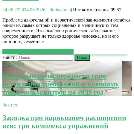
24.06.2026
24.06.2026
|
admin
admin
|
Нет комментария
|
09:52
Проблема алкогольной и наркотической зависимости остаётся
одной из самых острых социальных и медицинских тем
современности. Это тяжёлое хроническое заболевание,
которое разрушает не только здоровье человека, но и его
личность, семейные
ЧИТАТЬ ДАЛЕЕ
ЧИТАТЬ ДАЛЕЕ
Найти:
Медицина
Минздрав готов перенести срок
вступления требований к коечному
фонду онкоцентров на 2030 год
Фитнес
Зарядка при варикозном расширении
вен: три комплекса упражнений