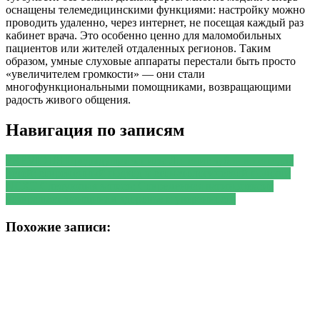
оснащены телемедицинскими функциями: настройку можно
проводить удаленно, через интернет, не посещая каждый раз
кабинет врача. Это особенно ценно для маломобильных
пациентов или жителей отдаленных регионов. Таким
образом, умные слуховые аппараты перестали быть просто
«увеличителем громкости» — они стали
многофункциональными помощниками, возвращающими
радость живого общения.
Навигация по записям
PREVIOUS
Предыдущая запись:
Лечение зубов во сне для
детей: современный подход к стоматологической помощи
NEXT
Следующая запись:
Современная вагинопексия
возвращает женщинам здоровье и уверенность
Похожие записи: