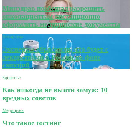
Минздрав пообещал разрешить
онкопациентам дистанционно
оформлять медицинские документы
Лекарства
Эксперты объяснили, что будет с
лекарствами в России на фоне
санкций
Здоровье
Как никогда не выйти замуж: 10
вредных советов
Медицина
Что такое гостинг