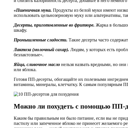
и снизить калорийность десерта, добавьте в него немно
«Пшеничная мука.
Продукты из белой муки имеют низко
использовать цельнозерновую муку или альтернативы, та
Десерты, приготовленные во фритюре.
Жарка в большом
шкафу.
Промышленные сладости.
Такие десерты часто содержат
Лактоза (молочный сахар).
Людям, у которых есть пробле
безлактозные».
Яйца, сливочное масло
нельзя назвать вредными, но они 
или яблока.
Готовя ПП-десерты, обогащайте их полезными ингредиен
витамины, минералы, клетчатку. К самым популярным ПП-
Можно ли похудеть с помощью ПП-д
Каким бы правильным ни было питание, если вы не прид
пастилу или запеченное яблоко не принесет желаемого ре