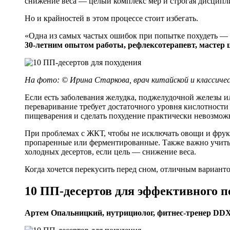
снижение веса — целый комплекс мер и строгая дисципл
Но и крайностей в этом процессе стоит избегать.
«Одна из самых частых ошибок при попытке похудеть —
30-летним опытом работы, рефлексотерапевт, мастер 
На фото: © Ирина Старкова, врач китайской и классиче
Если есть заболевания желудка, поджелудочной железы 
переваривание требует достаточного уровня кислотности 
пищеварения и сделать похудение практически невозмо
При проблемах с ЖКТ, чтобы не исключать овощи и фрук
пропаренные или ферментированные. Также важно учитыв
холодных десертов, если цель — снижение веса.
Когда хочется перекусить перед сном, отличным вариан
10 ПП-десертов для эффективного п
Артем Опальницкий, нутрициолог, фитнес-тренер DDX 