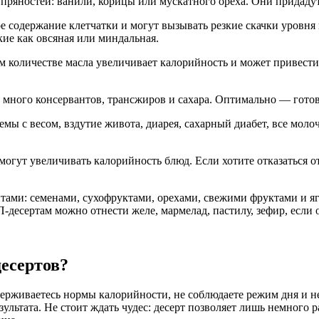
го пряностей: ванили, корицы или мускатного ореха. Они придад
е содержание клетчатки и могут вызывать резкие скачки уровн
кие как овсяная или миндальная.
 количестве масла увеличивает калорийность и может привести
 много консервантов, трансжиров и сахара. Оптимально — готов
мы с весом, вздутие живота, диарея, сахарный диабет, все моло
могут увеличивать калорийность блюд. Если хотите отказаться о
тами: семенами, сухофруктами, орехами, свежими фруктами и я
десертам можно отнести желе, мармелад, пастилу, зефир, если
есертов?
ерживаетесь нормы калорийности, не соблюдаете режим дня и н
зультата. Не стоит ждать чудес: десерт позволяет лишь немного 