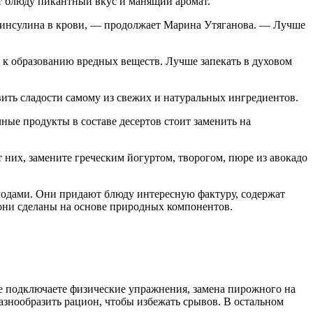
ут блюду пикантный вкус и манящий аромат.
я инсулина в крови, — продолжает Марина Утяганова. — Лучше
 к образованию вредных веществ. Лучше запекать в духовом
ить сладости самому из свежих и натуральных ингредиентов.
чные продукты в составе десертов стоит заменить на
т них, замените греческим йогуртом, творогом, пюре из авокадо
годами. Они придают блюду интересную фактуру, содержат
 они сделаны на основе природных компонентов.
е подключаете физические упражнения, замена пирожного на
разнообразить рацион, чтобы избежать срывов. В остальном