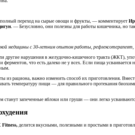
ина.
 полный переход на сырые овощи и фрукты, — комментирует
Ир
цигун
. — Безусловно, они полезны для работы кишечника, но та
ской медицины с 30-летним опытом работы, рефлексотерапевт, 
или другие нарушения в желудочно-кишечного тракта (ЖКТ), уп
и ферментов, что есть далеко не у всех. Если пища усваивается 
жным.
ты из рациона, важно изменить способ их приготовления. Вмест
ать температуру пищи — для правильного протекания биохимиче
том станут запеченные яблоки или груши — они легко усваивают
охудения
Fitness,
делится вкусными, полезными и простыми в приготовл