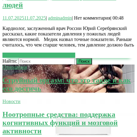
людей
11.07.2025
11.07.2025
|
admin
admin
|
Нет комментария
|
00:48
Кардиолог, заслуженный врач России Юрий Серебрянский
рассказал, какие показатели давления у пожилых людей
являются нормой. Медик назвал точные показатели. Раньше
считалось, что чем старше человек, тем давление должно быть
ЧИТАТЬ ДАЛЕЕ
ЧИТАТЬ ДАЛЕЕ
Найти:
Отношения
Струйный оргазм: что это такое и как
его достичь
Новости
Ноотропные средства: поддержка
когнитивных функций и мозговой
активности