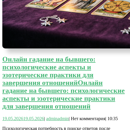
Онлайн гадание на бывшего:
психологические аспекты и
эзотерические практики для
завершения отношений
Онлайн
гадание на бывшего: психологические
аспекты и эзотерические практики
для завершения отношений
19.05.2026
19.05.2026
|
admin
admin
|
Нет комментария
|
10:35
Психологическая потребность в поиске ответов после