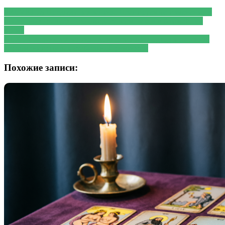
PREVIOUS
Предыдущая запись:
Планируемые изменения в
ипотечных ставках: что ожидает заемщиков в ближайшее
время
NEXT
Следующая запись:
Комплексный подход к лечению
наркомании: путь к стабильной ремиссии
Похожие записи: