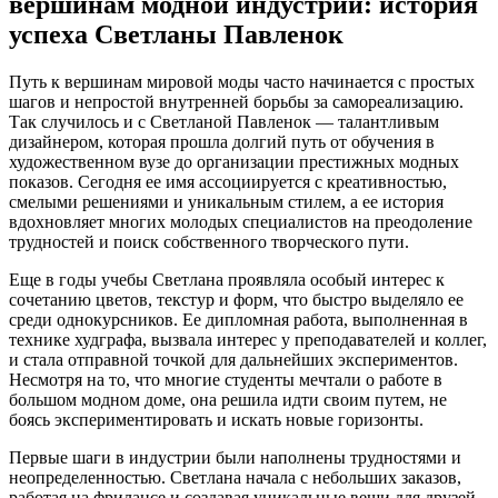
вершинам модной индустрии: история
успеха Светланы Павленок
Путь к вершинам мировой моды часто начинается с простых
шагов и непростой внутренней борьбы за самореализацию.
Так случилось и с Светланой Павленок — талантливым
дизайнером, которая прошла долгий путь от обучения в
художественном вузе до организации престижных модных
показов. Сегодня ее имя ассоциируется с креативностью,
смелыми решениями и уникальным стилем, а ее история
вдохновляет многих молодых специалистов на преодоление
трудностей и поиск собственного творческого пути.
Еще в годы учебы Светлана проявляла особый интерес к
сочетанию цветов, текстур и форм, что быстро выделяло ее
среди однокурсников. Ее дипломная работа, выполненная в
технике худграфа, вызвала интерес у преподавателей и коллег,
и стала отправной точкой для дальнейших экспериментов.
Несмотря на то, что многие студенты мечтали о работе в
большом модном доме, она решила идти своим путем, не
боясь экспериментировать и искать новые горизонты.
Первые шаги в индустрии были наполнены трудностями и
неопределенностью. Светлана начала с небольших заказов,
работая на фрилансе и создавая уникальные вещи для друзей