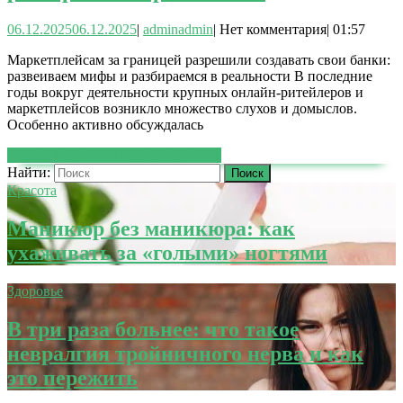
06.12.2025
06.12.2025
|
admin
admin
|
Нет комментария
|
01:57
Маркетплейсам за границей разрешили создавать свои банки:
развеиваем мифы и разбираемся в реальности В последние
годы вокруг деятельности крупных онлайн-ритейлеров и
маркетплейсов возникло множество слухов и домыслов.
Особенно активно обсуждалась
ЧИТАТЬ ДАЛЕЕ
ЧИТАТЬ ДАЛЕЕ
Найти:
Красота
Маникюр без маникюра: как
ухаживать за «голыми» ногтями
Здоровье
В три раза больнее: что такое
невралгия тройничного нерва и как
это пережить