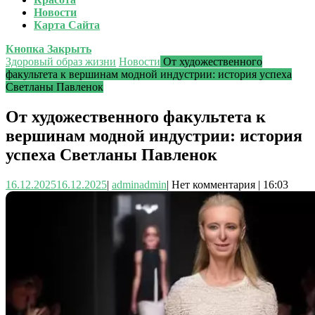
Новости
Карта Сайта
Кнопка Закрыть
Здоровый образ жизни
Новости
От художественного
факультета к вершинам модной индустрии: история успеха
Светланы Павленок
От художественного факультета к
вершинам модной индустрии: история
успеха Светланы Павленок
16.12.2025
16.12.2025
|
admin
admin
|
Нет комментария
|
16:03