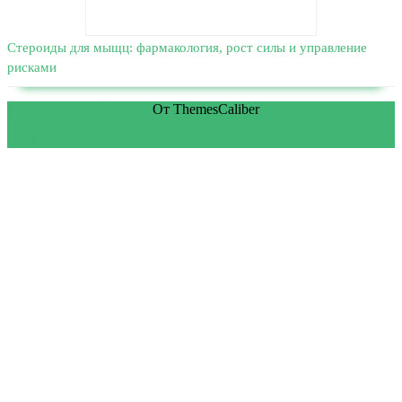
Стероиды для мыщц: фармакология, рост силы и управление
рисками
WordPress тема Medical
От ThemesCaliber
Прокрутить вверх