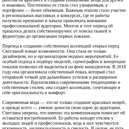
и знакомых. Постепенно ее стиль стал узнаваемым, а
портфолио — более объемным. Важным этапом стало участие
в региональных выставках и конкурсах, где ее работы
получили признание и начали привлекать внимание
профессиональной аудитории. Многое в этот период ей
пришлось делать собственноручно: от поиска тканей и
фурнитуры до организации первых показов.
Переход к созданию собственных коллекций открыл перед
Светланой новые возможности. Она стала не только
дизайнером, но и организатором модных мероприятий. Ее
особый подход к подбору моделей, сценографии и концепции
показов позволил ей выделиться на фоне конкурентов. В 2018
году она организовала собственный показ, который стал
отправной точкой для дальнейших успехов и расширения
деятельности. Вдохновляясь современными тенденциями и
собственным стилем, она создает коллекции, сочетающие в
себе оригинальность и комфорт.
Современная мода — это не только создание красивых вещей,
а прежде всего — умение донести свою идею до аудитории.
Светлана уверена, что именно эта коммуникация помогает ей
оставаться востребованной. Ее работы находят отклик у
молодых людей и профессионалов, ведь в них чувствуется
искренность, индивидуальность и смелость. В целом, ее путь