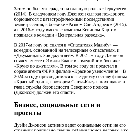
Затем он был утвержден на главную роль в «Геркулесе»
(2014). В следующем году Джонсон сыграл пожарного,
борющегося с катастрофическими последствиями
землетрясения, в боевике «Разлом Сан-Андреас» (2015),
а в 2016-м году вместе с комиком Кевином Хартом
появился в комедии «Центральная разведка».
В 2017-м году он снялся в «Спасателях Малибу» —
комедии, основанной на телесериале о спасателях, и
«Джуманджи: Зов джунглей». В 2021-м году Джонсон
снялся вместе с Эмили Блант в комедийном боевике
«Круиз по джунглям». В том же году он предстал в
образе агента ФБР в фильме «Красное уведомление». В
2024-м году присоединился к звездному составу фильма
«Красный один», в котором Санта-Клауса похищают, а
глава службы безопасности Северного полюса
(Джонсон) должен его спасти.
Бизнес, социальные сети и
проекты
Дуэйн Джонсон активно ведет социальные сети: на его
страницу подписано свыше 390 миллионов человек. Его