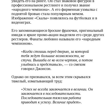
увидеть его на ринге. Он стал знаковой фигурой в
профессиональном рестлинге и получил звание
«народного чемпиона». А его фирменная ухмылка с
поднятой бровью стала популярным мемом.
Изображение «Скалы» появлялось на футболках и в
видеоиграх.
Его запоминающиеся броские фразочки, оригинальный
имидж и яркие промо-акции выделяли его среди других
рестлеров. Фанаты любовно называли его «народным
чемпионом
»
.
«
Когда стоишь перед дверью, за которой
тебя ждут большие возможности, не
стучи. Вышиби ее ко всем чертям, а потом
улыбнись и представься»
, — со смехом
говорил Джонсон.
Однако он признавался, за всем этим скрывался
тяжелый, изматывающий труд:
«
Успех не всегда заключается в величии. Он
заключается в последовательности.
Последовательная тяжелая работа
приводит к успеху. Величие придет»
.