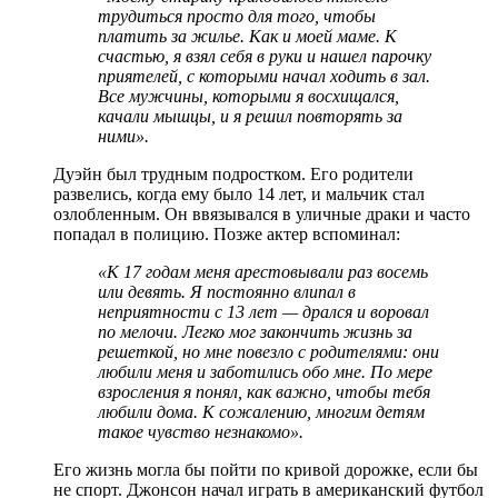
трудиться просто для того, чтобы
платить за жилье. Как и моей маме. К
счастью, я взял себя в руки и нашел парочку
приятелей, с которыми начал ходить в зал.
Все мужчины, которыми я восхищался,
качали мышцы, и я решил повторять за
ними».
Дуэйн был трудным подростком. Его родители
развелись, когда ему было 14 лет, и мальчик стал
озлобленным. Он ввязывался в уличные драки и часто
попадал в полицию. Позже актер вспоминал:
«К 17 годам меня арестовывали раз восемь
или девять. Я постоянно влипал в
неприятности с 13 лет — дрался и воровал
по мелочи. Легко мог закончить жизнь за
решеткой, но мне повезло с родителями: они
любили меня и заботились обо мне. По мере
взросления я понял, как важно, чтобы тебя
любили дома. К сожалению, многим детям
такое чувство незнакомо».
Его жизнь могла бы пойти по кривой дорожке, если бы
не спорт. Джонсон начал играть в американский футбол