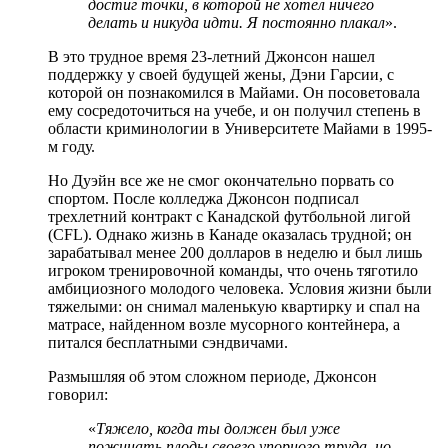
достиг точки, в которой не хотел ничего
делать и никуда идти. Я постоянно плакал
».
В это трудное время 23-летний Джонсон нашел
поддержку у своей будущей жены, Дэни Гарсии, с
которой он познакомился в Майами. Он посоветовала
ему сосредоточиться на учебе, и он получил степень в
области криминологии в Университете Майами в 1995-
м году.
Но Дуэйн все же не смог окончательно порвать со
спортом. После колледжа Джонсон подписал
трехлетний контракт с Канадской футбольной лигой
(CFL). Однако жизнь в Канаде оказалась трудной; он
зарабатывал менее 200 долларов в неделю и был лишь
игроком тренировочной команды, что очень тяготило
амбициозного молодого человека. Условия жизни были
тяжелыми: он снимал маленькую квартирку и спал на
матрасе, найденном возле мусорного контейнера, а
питался бесплатными сэндвичами.
Размышляя об этом сложном периоде, Джонсон
говорил:
«
Тяжело, когда ты должен был уже
пожинать плоды своего упорного труда, но