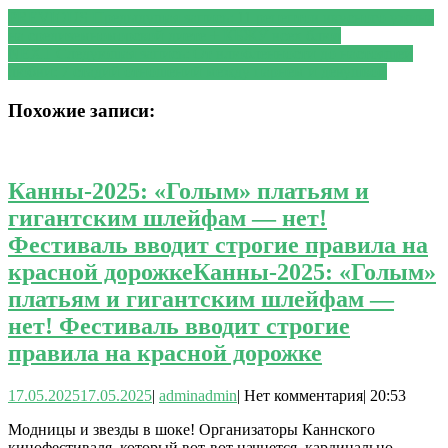
PREVIOUS
Предыдущая запись:
11 рецептов вкусного ужина
на средиземноморской диете + КБЖУ всех блюд
NEXT
Следующая запись:
От влюбленности до настоящей
любви: 7 стадий отношений между парнем и девушкой
Похожие записи:
Канны-2025: «Голым» платьям и
гигантским шлейфам — нет!
Фестиваль вводит строгие правила на
красной дорожке
Канны-2025: «Голым»
платьям и гигантским шлейфам —
нет! Фестиваль вводит строгие
правила на красной дорожке
17.05.2025
17.05.2025
|
admin
admin
|
Нет комментария
|
20:53
Модницы и звезды в шоке! Организаторы Каннского
кинофестиваля, который вот-вот начнется, кардинально