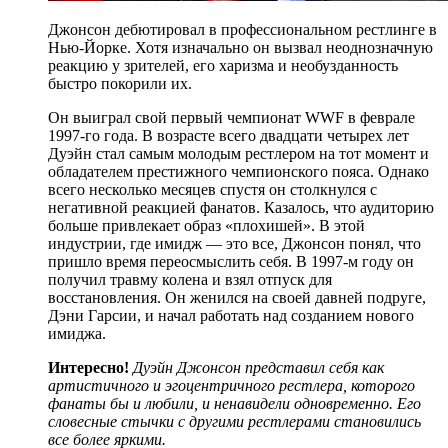
Джонсон дебютировал в профессиональном рестлинге в
Нью-Йорке. Хотя изначально он вызвал неоднозначную
реакцию у зрителей, его харизма и необузданность
быстро покорили их.
Он выиграл свой первый чемпионат WWF в феврале
1997-го года. В возрасте всего двадцати четырех лет
Дуэйн стал самым молодым рестлером на тот момент и
обладателем престижного чемпионского пояса. Однако
всего несколько месяцев спустя он столкнулся с
негативной реакцией фанатов. Казалось, что аудиторию
больше привлекает образ «плохишей». В этой
индустрии, где имидж — это все, Джонсон понял, что
пришло время переосмыслить себя. В 1997-м году он
получил травму колена и взял отпуск для
восстановления. Он женился на своей давней подруге,
Дэни Гарсии, и начал работать над созданием нового
имиджа.
Интересно!
Дуэйн Джонсон представил себя как
артистичного и эгоцентричного рестлера, которого
фанаты бы и любили, и ненавидели одновременно. Его
словесные стычки с другими рестлерами становились
все более яркими.