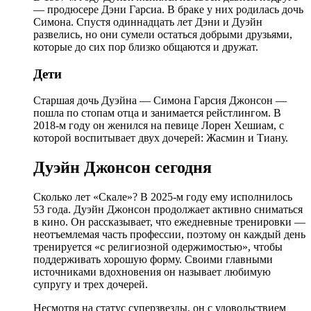
— продюсере Дэни Гарсиа. В браке у них родилась дочь
Симона. Спустя одиннадцать лет Дэни и Дуэйн
развелись, но они сумели остаться добрыми друзьями,
которые до сих пор близко общаются и дружат.
Дети
Старшая дочь Дуэйна — Симона Гарсия Джонсон —
пошла по стопам отца и занимается рейстлингом. В
2018-м году он женился на певице Лорен Хешиам, с
которой воспитывает двух дочерей: Жасмин и Тиану.
Дуэйн Джонсон сегодня
Сколько лет «Скале»? В 2025-м году ему исполнилось
53 года. Дуэйн Джонсон продолжает активно сниматься
в кино. Он рассказывает, что ежедневные тренировки —
неотъемлемая часть профессии, поэтому он каждый день
тренируется «с религиозной одержимостью», чтобы
поддерживать хорошую форму. Своими главными
источниками вдохновения он называет любимую
супругу и трех дочерей.
Несмотря на статус суперзвезды, он с удовольствием