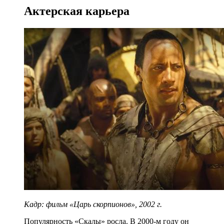
Актерская карьера
Кадр: фильм
«
Царь
скорпионов
», 2002 г.
Популярность «Скалы» росла. В 2000-м году он