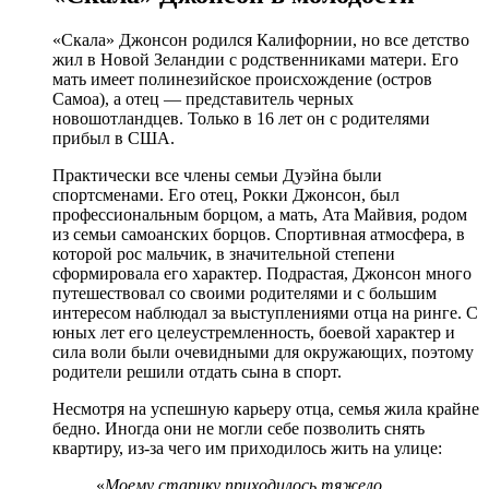
«Скала» Джонсон родился Калифорнии, но все детство
жил в Новой Зеландии с родственниками матери. Его
мать имеет полинезийское происхождение (остров
Самоа), а отец — представитель черных
новошотландцев. Только в 16 лет он с родителями
прибыл в США.
Практически все члены семьи Дуэйна были
спортсменами. Его отец, Рокки Джонсон, был
профессиональным борцом, а мать, Ата Майвия, родом
из семьи самоанских борцов. Спортивная атмосфера, в
которой рос мальчик, в значительной степени
сформировала его характер. Подрастая, Джонсон много
путешествовал со своими родителями и с большим
интересом наблюдал за выступлениями отца на ринге. С
юных лет его целеустремленность, боевой характер и
сила воли были очевидными для окружающих, поэтому
родители решили отдать сына в спорт.
Несмотря на успешную карьеру отца, семья жила крайне
бедно. Иногда они не могли себе позволить снять
квартиру, из-за чего им приходилось жить на улице:
«
Моему старику приходилось тяжело