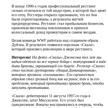
В конце 1990-х годов профессиональный рестлинг
сильно отличался от той индустрии, в которой был занят
его отец. Рестлеры открыто признавали, что их бои
были отрепетированы, а результаты матчей
предопределены. Рестлинг стал прибыльным бизнесом,
привлекая миллионы поклонников и принося
колоссальный доход промоутерам и самим звездам.
Целая команда WWF работала над созданием образа
Дуйэна. В результате появился персонаж «Скала»,
который произвел революцию в мире рестлинга.
Интересно!
На
фото «Скалы» Джонсона
тех лет мы
видим одетого во все черное бойца с татуировкой в виде
быка Брахмы, украшающей его бицепс.
Рестлер «Скала»
стал частью группировки «Нация Доминирования»,
которых прозвали «плохишами». Его сценическим
образом стал грозный боец как на ринге, так и за его
пределами, который приподнимал правую бровь, чтобы
запугать противников.
«Скала» дебютировал 11 августа 1997-го года в
Джексоне, штат Миссисипи. Его успех был
грандиозным. Фанаты выстраивались в очередь, чтобы