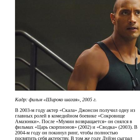
Кадр: фильм «Широко шагая», 2005 г.
В 2003-м году актер «Скала» Джонсон получил одну из
главных ролей в комедийном боевике «Сокровище
Амазонки». После «Мумии возвращается» он снялся в
фильмах «Царь скорпионов» (2002) и «Сводка» (2003). В
2004-м году он покинул ринг, чтобы полностью
посвятить себя актерству. В том же году Дуйэн сыграл