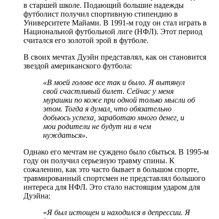
в старшей школе. Подающий большие надежды
футболист получил спортивную стипендию в
Университете Майами. В 1991-м году он стал играть в
Национальной футбольной лиге (НФЛ). Этот период
считался его золотой эрой в футболе.
В своих мечтах Дуэйн представлял, как он становится
звездой американского футбола:
«В моей голове все так и было. Я вытянул
свой счастливый билет. Сейчас у меня
мурашки по коже при одной только мысли об
этом. Тогда я думал, что обязательно
добьюсь успеха, заработаю много денег, и
мои родители не будут ни в чем
нуждаться»
.
Однако его мечтам не суждено было сбыться. В 1995-м
году он получил серьезную травму спины. К
сожалению, как это часто бывает в большом спорте,
травмированный спортсмен не представлял большого
интереса для НФЛ. Это стало настоящим ударом для
Дуэйна:
«
Я был истощен и находился в депрессии. Я