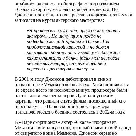
опубликовал свою автобиографию под названием
«Скала говорит», которая стала бестселлером. Но
Джонсон понимал, что век рестлера короток, поэтому он
записался на курсы актерского мастерства:
«
Я прошел все круги ада, прежде чем стать
актером.… Но интуиция никогда не
подводила меня. Я пришел в Голливуд за
продолжительной карьерой и не боялся
рисковать, потому что у меня уже были кое-
какие деньжата в банке. Меня мотивировал
не столько гонорар, сколько успешный
переход из рестлеров в актеры
».
В 2001-м году Джонсон дебютировал в кино в
блокбастере «Мумия возвращается». Хотя он появился
на экране всего на несколько минут, продюсеры были
настолько впечатлены игрой Дуэйна и успехом
картины, что решили снять фильм, посвященный его
персонажу — «Царю скорпионов». Премьера
приключенческого боевика состоялась в 2002-м году.
В «Царе скорпионов» актер «Скала» изображает
Метаюса – воина пустыни, который спасает свой народ
от свирепого воина Мемнона. Джонсон серьезно