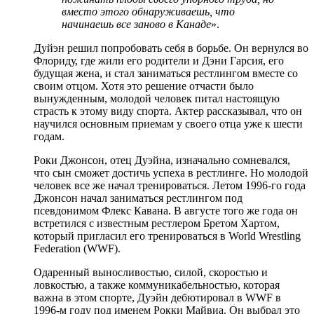
вместо этого обнаруживаешь, что
начинаешь все заново в Канаде
».
Дуйэн решил попробовать себя в борьбе. Он вернулся во
Флориду, где жили его родители и Дэни Гарсия, его
будущая жена, и стал заниматься рестлингом вместе со
своим отцом. Хотя это решение отчасти было
вынужденным, молодой человек питал настоящую
страсть к этому виду спорта. Актер рассказывал, что он
научился основным приемам у своего отца уже к шести
годам.
Роки Джонсон, отец Дуэйна, изначально сомневался,
что сын сможет достичь успеха в рестлинге. Но молодой
человек все же начал тренироваться. Летом 1996-го года
Джонсон начал заниматься рестлингом под
псевдонимом Флекс Кавана. В августе того же года он
встретился с известным рестлером Бретом Хартом,
который пригласил его тренироваться в World Wrestling
Federation (WWF).
Одаренный выносливостью, силой, скоростью и
ловкостью, а также коммуникабельностью, которая
важна в этом спорте, Дуэйн дебютировал в WWF в
1996-м году под именем Рокки Майвиа. Он выбрал это