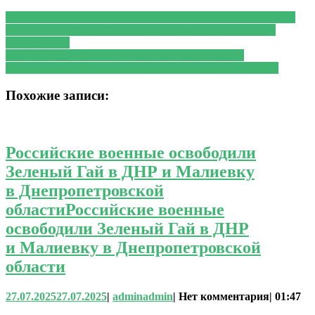
PREVIOUS
Предыдущая запись:
Врач Власов объяснил,
почему опасно хранить лекарства при неправильной
температуре
NEXT
Следующая запись:
Диетолог Солнцева
перечислила болезни, к которым приводит кетодиета
Похожие записи:
Российские военные освободили
Зеленый Гай в ДНР и Малиевку
в Днепропетровской
области
Российские военные
освободили Зеленый Гай в ДНР
и Малиевку в Днепропетровской
области
27.07.2025
27.07.2025
|
admin
admin
|
Нет комментария
|
01:47