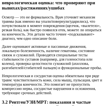
неврологическая оценка: что проверяют при
вывихах/растяжениях/ушибах
Осмотр — это не формальность. Врач уточняет механизм
травмы (как именно вы упали/повернули/ударились), что
почувствовали в момент повреждения (щелчок, «вылетело»,
резкая боль), как быстро появился отек, можете ли опираться
на конечность. Эти детали часто точнее «подсказывают»
диагноз, чем одно описание боли.
Далее оценивают активные и пассивные движения,
локальную болезненность, наличие гематомы, состояние
связок и сухожилий. Проводятся специальные тесты
стабильности суставов (например, для голеностопа или
колена), проверка целостности сухожилий (ахиллова,
разгибателей/сгибателей пальцев) и функциональные пробы.
Неврологическая и сосудистая оценка обязательна при ряде
травм: чувствительность кожи, сила мышц, пульсация, цвет и
температура конечности. Это помогает не пропустить
компрессию нерва, сосудистые нарушения и осложнения,
требующие срочных действий.
3.2 Рентген/УЗИ/МРТ: показания и частые