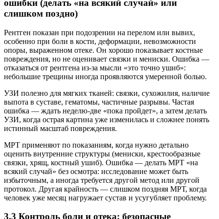
ошибки (делать «на всякий случай» или
слишком поздно)
Рентген показан при подозрении на перелом или вывих,
особенно при боли в кости, деформации, невозможности
опоры, выраженном отеке. Он хорошо показывает костные
повреждения, но не оценивает связки и мениски. Ошибка —
отказаться от рентгена из-за мысли «это точно ушиб»:
небольшие трещины иногда проявляются умеренной болью.
УЗИ полезно для мягких тканей: связки, сухожилия, наличие
выпота в суставе, гематомы, частичные разрывы. Частая
ошибка — ждать неделю-две «пока пройдет», а затем делать
УЗИ, когда острая картина уже изменилась и сложнее понять
истинный масштаб повреждения.
МРТ применяют по показаниям, когда нужно детально
оценить внутренние структуры (мениски, крестообразные
связки, хрящ, костный ушиб). Ошибка — делать МРТ «на
всякий случай» без осмотра: исследование может быть
избыточным, а иногда требуется другой метод или другой
протокол. Другая крайность — слишком поздняя МРТ, когда
человек уже месяц нагружает сустав и усугубляет проблему.
3.3 Контроль боли и отека: безопасные