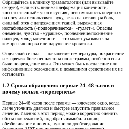
Обращайтесь в клинику травматологии (или вызывайте
скорую), если есть: видимая деформация конечности,
«неестественный» угол в суставе, невозможность опереться
на ногу или использовать руку, резко нарастающая боль,
сильный отек с напряжением тканей, выраженная
нестабильность («подворачивается», «гуляет»). Опасны
онемение, чувство «мурашек», побледнение/посинение
пальцев, холод конечности — это может указывать на
компрессию нерва или нарушение кровотока.
Отдельный сигнал — повышение температуры, покраснение
и «горячая» болезненная зона после травмы, особенно если
было повреждение кожи. Это может быть воспаление или
инфекционные осложнения, и домашними средствами их не
остановить.
1.2 Сроки обращения: первые 24–48 часов и
почему нельзя «перетерпеть»
Первые 24–48 часов после травмы — ключевое окно, когда
легче уточнить диагноз и быстрее запустить правильное
лечение. Именно в этот период можно корректно оценить
объем повреждений, подобрать иммобилизацию,
обезболивание и понять, нужно ли дообследование
(например, МРТ при подозрении на разрыв связок).