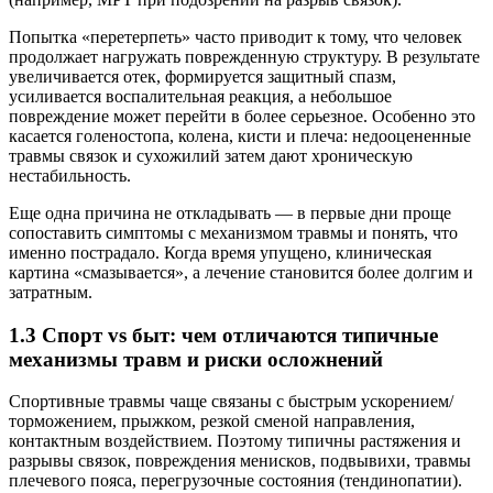
Попытка «перетерпеть» часто приводит к тому, что человек
продолжает нагружать поврежденную структуру. В результате
увеличивается отек, формируется защитный спазм,
усиливается воспалительная реакция, а небольшое
повреждение может перейти в более серьезное. Особенно это
касается голеностопа, колена, кисти и плеча: недооцененные
травмы связок и сухожилий затем дают хроническую
нестабильность.
Еще одна причина не откладывать — в первые дни проще
сопоставить симптомы с механизмом травмы и понять, что
именно пострадало. Когда время упущено, клиническая
картина «смазывается», а лечение становится более долгим и
затратным.
1.3 Спорт vs быт: чем отличаются типичные
механизмы травм и риски осложнений
Спортивные травмы чаще связаны с быстрым ускорением/
торможением, прыжком, резкой сменой направления,
контактным воздействием. Поэтому типичны растяжения и
разрывы связок, повреждения менисков, подвывихи, травмы
плечевого пояса, перегрузочные состояния (тендинопатии).