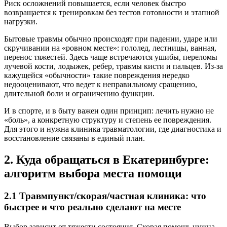
Риск осложнений повышается, если человек быстро
возвращается к тренировкам без тестов готовности и этапной
нагрузки.
Бытовые травмы обычно происходят при падении, ударе или
скручивании на «ровном месте»: гололед, лестницы, ванная,
перенос тяжестей. Здесь чаще встречаются ушибы, переломы
лучевой кости, лодыжек, ребер, травмы кисти и пальцев. Из-за
кажущейся «обычности» такие повреждения нередко
недооценивают, что ведет к неправильному сращению,
длительной боли и ограничению функции.
И в спорте, и в быту важен один принцип: лечить нужно не
«боль», а конкретную структуру и степень ее повреждения.
Для этого и нужна клиника травматологии, где диагностика и
восстановление связаны в единый план.
2. Куда обращаться в Екатеринбурге:
алгоритм выбора места помощи
2.1 Травмпункт/скорая/частная клиника: что
быстрее и что реально сделают на месте
Выбор зависит от тяжести состояния. Скорая помощь нужна