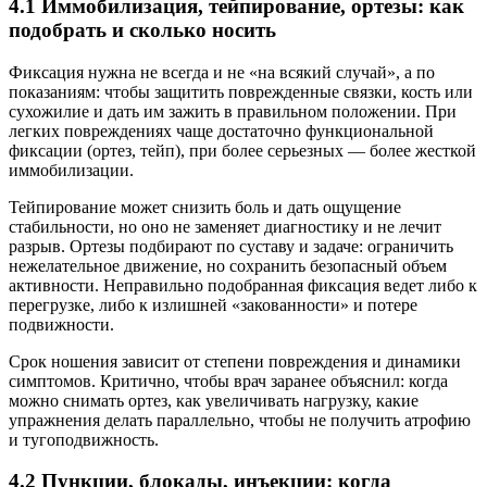
4.1 Иммобилизация, тейпирование, ортезы: как
подобрать и сколько носить
Фиксация нужна не всегда и не «на всякий случай», а по
показаниям: чтобы защитить поврежденные связки, кость или
сухожилие и дать им зажить в правильном положении. При
легких повреждениях чаще достаточно функциональной
фиксации (ортез, тейп), при более серьезных — более жесткой
иммобилизации.
Тейпирование может снизить боль и дать ощущение
стабильности, но оно не заменяет диагностику и не лечит
разрыв. Ортезы подбирают по суставу и задаче: ограничить
нежелательное движение, но сохранить безопасный объем
активности. Неправильно подобранная фиксация ведет либо к
перегрузке, либо к излишней «закованности» и потере
подвижности.
Срок ношения зависит от степени повреждения и динамики
симптомов. Критично, чтобы врач заранее объяснил: когда
можно снимать ортез, как увеличивать нагрузку, какие
упражнения делать параллельно, чтобы не получить атрофию
и тугоподвижность.
4.2 Пункции, блокады, инъекции: когда