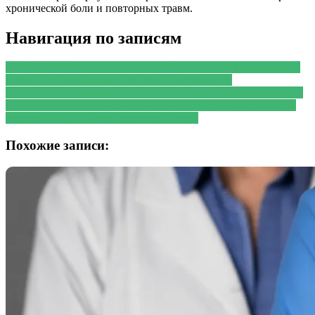
хронической боли и повторных травм.
Навигация по записям
PREVIOUS
Предыдущая запись:
Современная вагинопексия
возвращает женщинам здоровье и уверенность
NEXT
Следующая запись:
Кто на самом деле должен платить
за ремонт? Разбираемся в тонкостях ответственности между
соседом и ЖЭКом при заливе квартиры
Похожие записи: