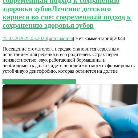
современный подход к сохранению
здоровья зубов
Лечение детского
кариеса во сне: современный подход к
сохранению здоровья зубов
25.03.2026
25.03.2026
|
admin
admin
|
Нет комментария
|
20:44
Посещение стоматолога нередко становится серьезным
испытанием для ребенка и его родителей. Страх перед
неизвестностью, звук работающей бормашины и
необходимость долго сидеть неподвижно могут сформировать
устойчивую дентофобию, которая останется на долгие
ЧИТАТЬ ДАЛЕЕ
ЧИТАТЬ ДАЛЕЕ