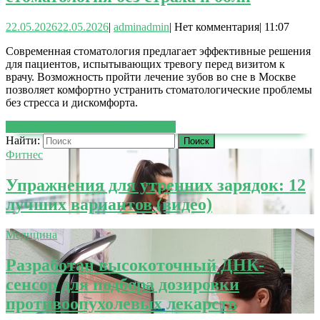
22.05.2026
22.05.2026
|
admin
admin
|
Нет комментария
|
11:07
Современная стоматология предлагает эффективные решения
для пациентов, испытывающих тревогу перед визитом к
врачу. Возможность пройти лечение зубов во сне в Москве
позволяет комфортно устранить стоматологические проблемы
без стресса и дискомфорта.
ЧИТАТЬ ДАЛЕЕ
ЧИТАТЬ ДАЛЕЕ
Найти:
Фитнес
Упражнения для утренних зарядок: 12
лучших вариантов (видео)
Медицина
Разработан высокоточный ДНК-
сенсор для подбора дозировки
противоопухолевых лекарств