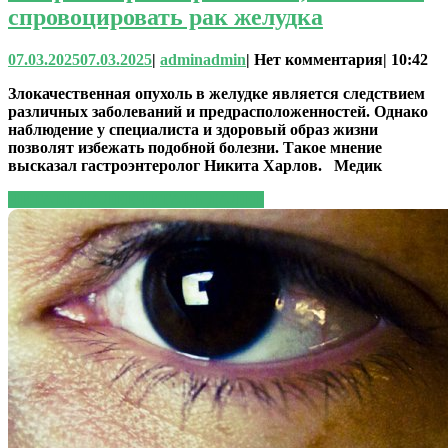
спровоцировать рак желудка
07.03.2025
07.03.2025
|
admin
admin
|
Нет комментария
|
10:42
Злокачественная опухоль в желудке является следствием
различных заболеваний и предрасположенностей. Однако
наблюдение у специалиста и здоровый образ жизни
позволят избежать подобной болезни. Такое мнение
высказал гастроэнтеролог Никита Харлов. Медик
ЧИТАТЬ ДАЛЕЕ
ЧИТАТЬ ДАЛЕЕ