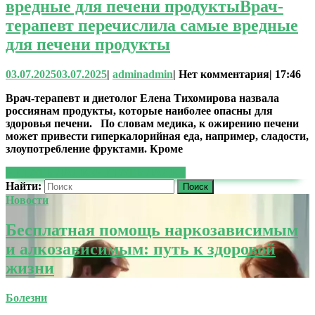
вредные для печени продукты
Врач-
терапевт перечислила самые вредные
для печени продукты
03.07.2025
03.07.2025
|
admin
admin
|
Нет комментария
|
17:46
Врач-терапевт и диетолог Елена Тихомирова назвала
россиянам продукты, которые наиболее опасны для
здоровья печени. По словам медика, к ожирению печени
может привести гиперкалорийная еда, например, сладости,
злоупотребление фруктами. Кроме
ЧИТАТЬ ДАЛЕЕ
ЧИТАТЬ ДАЛЕЕ
Найти:
Новости
Бесплатная помощь наркозависимым
и алкозависимым: путь к здоровой
жизни
Болезни