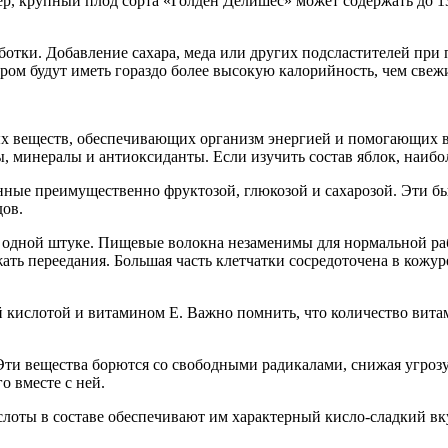
р, крупный плод сорта «Голден Делишес» может содержать до 13
аботки. Добавление сахара, меда или других подсластителей пр
ром будут иметь гораздо более высокую калорийность, чем свеж
 веществ, обеспечивающих организм энергией и помогающих в 
, минералы и антиоксиданты. Если изучить состав яблок, наиб
ные преимущественно фруктозой, глюкозой и сахарозой. Эти бы
дов.
 одной штуке. Пищевые волокна незаменимы для нормальной ра
ать переедания. Большая часть клетчатки сосредоточена в кожу
кислотой и витамином Е. Важно помнить, что количество витам
Эти вещества борются со свободными радикалами, снижая угроз
о вместе с ней.
слоты в составе обеспечивают им характерный кисло-сладкий вк