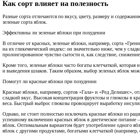
Как сорт влияет на полезность
Разные сорта отличаются по вкусу, цвету, размеру и содержан
зеленые сорта яблок.
Эффективны ли зеленые яблоки при похудении
В отличие от красных, зеленые яблоки, например, сорта «Гре
на их гликемический индекс: он значительно ниже, чем у сладк
пролонгированное чувство сытости и, как следствие, снижени
Кроме того, зеленые яблоки часто богаты клетчаткой, которая
и выведения шлаков. Таким образом, выбор зеленых яблок може
Помогут ли красные яблоки при похудении
Красные яблоки, например, сортов «Гала» и «Ред Делишес», о
сладкий вкус. Высокая концентрация фруктозы и глюкозы в кра
веса. Быстрый выброс глюкозы провоцирует выработку инсулин
Однако, не стоит полностью исключать красные яблоки из ра
успешному включению красных яблок в диетическое питание —
яблок. Оптимальным вариантом будет употребление одного ябл
яблок с другими продуктами, богатыми клетчаткой (например, 