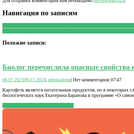
Для отправки комментария вам необходимо
авторизоваться
.
Навигация по записям
PREVIOUS
Предыдущая запись:
Компьютерные томографии наз
NEXT
Следующая запись:
Международное общество по тромбо
Похожие записи:
Биолог перечислила опасные свойства 
08.07.2025
08.07.2025
|
admin
admin
|
Нет комментария
|
07:47
Картофель является питательным продуктом, но в некоторых сл
биологических наук Екатерина Баранова в программе «О само
ЧИТАТЬ ДАЛЕЕ
ЧИТАТЬ ДАЛЕЕ