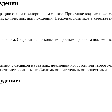
худении
цию сахара и калорий, чем свежие. При сушке вода испаряется,
 количествах при похудении. Несколько ломтиков в качестве пе
и
нию веса. Следование нескольким простым правилам поможет ва
мер, с овсянкой на завтрак, нежирным йогуртом или творогом, 
еспечивает организм необходимыми питательными веществами.
удение: