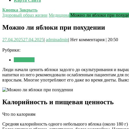
Карта Сайта
Кнопка Закрыть
Здоровый образ жизни
Медицина
Можно ли яблоки при похуд
Можно ли яблоки при похудении
27.04.2025
27.04.2025
|
admin
admin
|
Нет комментария
|
20:50
Рубрики:
Медицина
Люди начали ценить яблоки задолго до окультуривания и выра
напитки из него рекомендовали ослабленным пациентам для п
взрослым. Многие употребляют его даже во время диеты. Выяс
Калорийность и пищевая ценность
Что по калориям
Средняя калорийность одного небольшого яблока (около 180 г) с