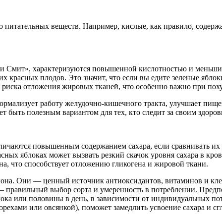
ию питательных веществ. Например, кислые, как правило, содер
нни Смит», характеризуются повышенной кислотностью и меньши
их красных плодов. Это значит, что если вы едите зеленые яблок
е риска отложения жировых тканей, что особенно важно при пох
 нормализует работу желудочно-кишечного тракта, улучшает пищ
т быть полезным вариантом для тех, кто следит за своим здоро
тличаются повышенным содержанием сахара, если сравнивать их 
сных яблоках может вызвать резкий скачок уровня сахара в кров
а, что способствует отложению гликогена и жировой ткани.
циона. Они — ценный источник антиоксидантов, витаминов и кл
 правильный выбор сорта и умеренность в потреблении. Предп
ока или половины в день, в зависимости от индивидуальных по
орехами или овсянкой), поможет замедлить усвоение сахара и сг