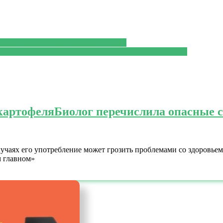
ваны фактором риска развития рака
зам и гемостазу обновило определение ДВС-синдрома
картофеля
Биолог перечислила опасные 
учаях его употребление может грозить проблемами со здоровьем
м главном»