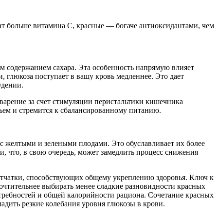
жат больше витамина С, красные — богаче антиоксидантами, чем
м содержанием сахара. Эта особенность напрямую влияет
и, глюкоза поступает в вашу кровь медленнее. Это дает
удении.
еварение за счет стимуляции перистальтики кишечника
вьем и стремится к сбалансированному питанию.
с желтыми и зелеными плодами. Это обуславливает их более
и, что, в свою очередь, может замедлить процесс снижения
етчатки, способствующих общему укреплению здоровья. Ключ к
очтительнее выбирать менее сладкие разновидности красных
требностей и общей калорийности рациона. Сочетание красных
ладить резкие колебания уровня глюкозы в крови.