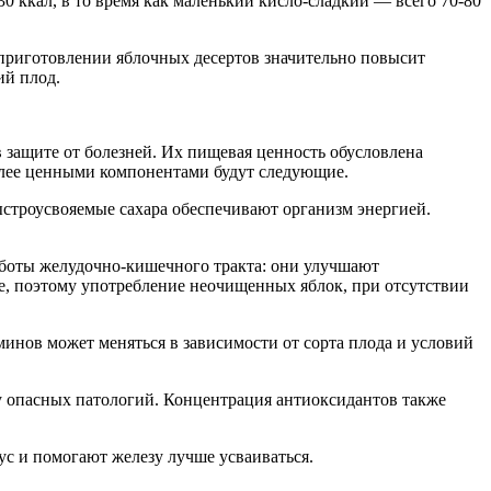
0 ккал, в то время как маленький кисло-сладкий — всего 70-80
и приготовлении яблочных десертов значительно повысит
ий плод.
защите от болезней. Их пищевая ценность обусловлена
олее ценными компонентами будут следующие.
строусвояемые сахара обеспечивают организм энергией.
боты желудочно-кишечного тракта: они улучшают
ре, поэтому употребление неочищенных яблок, при отсутствии
инов может меняться в зависимости от сорта плода и условий
у опасных патологий. Концентрация антиоксидантов также
ус и помогают железу лучше усваиваться.