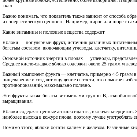
Более крупные яблоки, естественно, более калорийны. Наприме
ккал.
Важно понимать, что показатель также зависит от способа обр
их энергетическую ценность. Например, пирог или пюре с саха
Какие витамины и полезные вещества содержит
Яблоки — популярный фрукт, источник различных питательных
богатым составом, включающим углеводы, клетчатку, витамины
Основной источник энергии в плодах — углеводы, представлен
Среднее кисло-сладкое яблоко содержит около 25 грамм углево
Важный компонент фрукта — клетчатка, примерно 4-5 грамм в
пищеварение и создают ощущение сытости, что помогает избеж
противопоказаний, максимально полезно.
Эти фрукты также богаты витаминами группы B, аскорбиновой 
выращивания.
Яблоки содержат ценные антиоксиданты, включая кверцетин. 
наиболее высока в кожуре плода, поэтому лучше употреблять ег
Помимо этого, яблоки богаты калием и железом. Различные ки