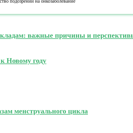
ество подозрений на онкозаболевание
вкладам: важные причины и перспектив
 к Новому году
азам менструального цикла