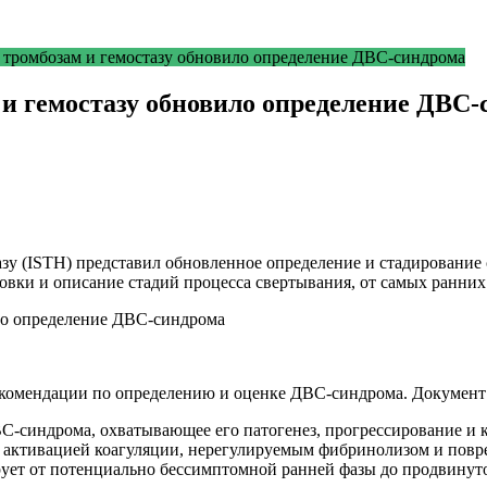
тромбозам и гемостазу обновило определение ДВС-синдрома
и гемостазу обновило определение ДВС-
зу (ISTH) представил обновленное определение и стадирование
вки и описание стадий процесса свертывания, от самых ранних
мендации по определению и оценке ДВС-синдрома. Документ опу
-синдрома, охватывающее его патогенез, прогрессирование и к
й активацией коагуляции, нерегулируемым фибринолизом и пов
рует от потенциально бессимптомной ранней фазы до продвинут