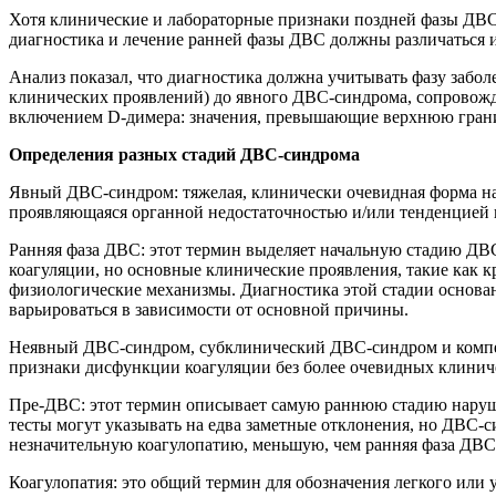
Хотя клинические и лабораторные признаки поздней фазы ДВС 
диагностика и лечение ранней фазы ДВС должны различаться и
Анализ показал, что диагностика должна учитывать фазу забол
клинических проявлений) до явного ДВС-синдрома, сопровожд
включением D-димера: значения, превышающие верхнюю границу
Определения разных стадий ДВС-синдрома
Явный ДВС-синдром: тяжелая, клинически очевидная форма на
проявляющаяся органной недостаточностью и/или тенденцией 
Ранняя фаза ДВС: этот термин выделяет начальную стадию ДВС
коагуляции, но основные клинические проявления, такие как 
физиологические механизмы. Диагностика этой стадии основа
варьироваться в зависимости от основной причины.
Неявный ДВС-синдром, субклинический ДВС-синдром и компе
признаки дисфункции коагуляции без более очевидных клини
Пре-ДВС: этот термин описывает самую раннюю стадию нарушен
тесты могут указывать на едва заметные отклонения, но ДВС-
незначительную коагулопатию, меньшую, чем ранняя фаза ДВС
Коагулопатия: это общий термин для обозначения легкого или