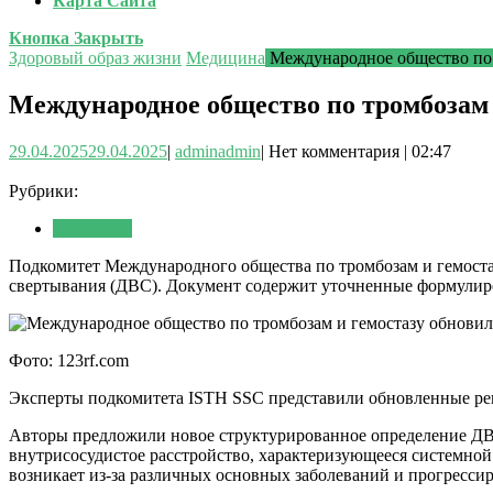
Карта Сайта
Кнопка Закрыть
Здоровый образ жизни
Медицина
Международное общество по 
Международное общество по тромбозам 
29.04.2025
29.04.2025
|
admin
admin
|
Нет комментария
|
02:47
Рубрики:
Медицина
Подкомитет Международного общества по тромбозам и гемоста
свертывания (ДВС). Документ содержит уточненные формулиро
Фото: 123rf.com
Эксперты подкомитета ISTH SSC представили обновленные реко
Авторы предложили новое структурированное определение ДВС
внутрисосудистое расстройство, характеризующееся системно
возникает из-за различных основных заболеваний и прогресси