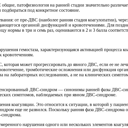
общие, патофизиология на ранней стадии значительно различает
 подбираться под конкретное состояние.
евания: от пре-ДВС (наиболее ранняя стадия коагулопатии), че
ающегося органной дисфункцией и кровотечениями. Для поздне
 нормы в три и семь раз, оцениваются в 2 и 3 балла соответст
рушения гемостаза, характеризующаяся активацией процесса к
к кровотечениям.
, которая может прогрессировать до явного ДВС, если ее не л
кровотечение, тромботические осложнения или дисфункция орга
на на лабораторных исследованиях, а не на клинических симпт
нсированный ДВС-синдром — синонимы ранней фазы ДВС-синдр
ческих симптомов, наблюдаемых при явном ДВС-синдроме.
ия коагуляции. Это относится к ситуации, в которой у пациен
синдром еще не развился. Поскольку ранняя фаза ДВС-синдрома 
-синдрома.
 умеренного нарушения одного или нескольких элементов коагул