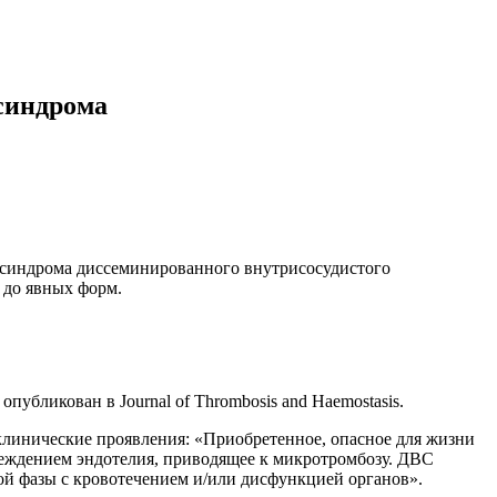
синдрома
 синдрома диссеминированного внутрисосудистого
 до явных форм.
бликован в Journal of Thrombosis and Haemostasis.
линические проявления: «Приобретенное, опасное для жизни
реждением эндотелия, приводящее к микротромбозу. ДВС
ой фазы с кровотечением и/или дисфункцией органов».