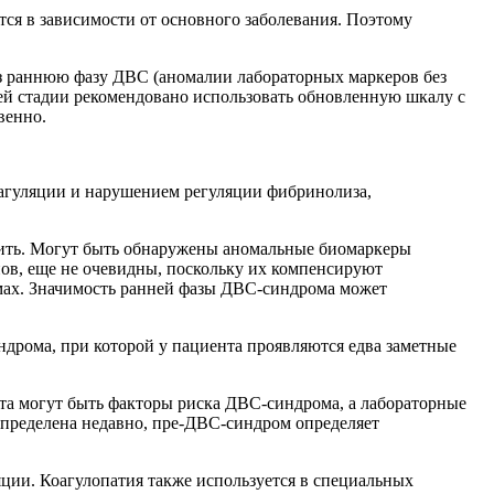
ся в зависимости от основного заболевания. Поэтому
рез раннюю фазу ДВС (аномалии лабораторных маркеров без
й стадии рекомендовано использовать обновленную шкалу с
венно.
оагуляции и нарушением регуляции фибринолиза,
ечить. Могут быть обнаружены аномальные биомаркеры
нов, еще не очевидны, поскольку их компенсируют
омах. Значимость ранней фазы ДВС-синдрома может
ома, при которой у пациента проявляются едва заметные
та могут быть факторы риска ДВС-синдрома, а лабораторные
определена недавно, пре-ДВС-синдром определяет
яции. Коагулопатия также используется в специальных