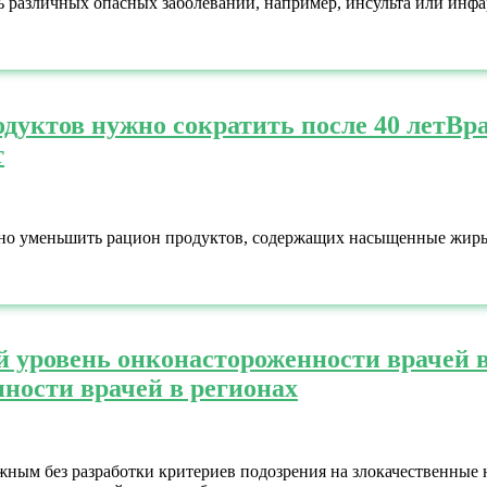
ь различных опасных заболеваний, например, инсульта или инфар
одуктов нужно сократить после 40 лет
Вра
т
 нужно уменьшить рацион продуктов, содержащих насыщенные жи
 уровень онконастороженности врачей в
ности врачей в регионах
ным без разработки критериев подозрения на злокачественные 