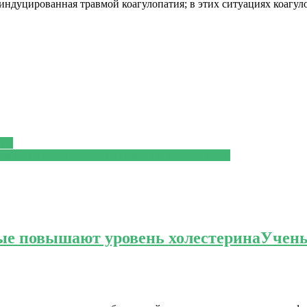
 индуцированная травмой коагулопатия; в этих ситуациях коагу
нии
выявления рака простаты с помощью анализа мочи
ые повышают уровень холестерина
Учены