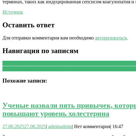
терминах, таких как индуцированная сепсисом коагулопатия и
Источник
Оставить ответ
Для отправки комментария вам необходимо
авторизоваться
.
Навигация по записям
PREVIOUS
Предыдущая запись:
Можно ли яблоки при похуде
NEXT
Следующая запись:
Cancer Research: разработан метод 
Похожие записи:
Ученые назвали пять привычек, котор
повышают уровень холестерина
27.06.2025
27.06.2025
|
admin
admin
|
Нет комментария
|
16:47