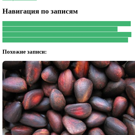
Навигация по записям
PREVIOUS
Предыдущая запись:
Эксперты назвали хурму
«плодом богов» и перечислили ее полезные свойства
NEXT
Следующая запись:
Преэклампсия во время первой
беременности повышала риск развития рака эндометрия
Похожие записи: