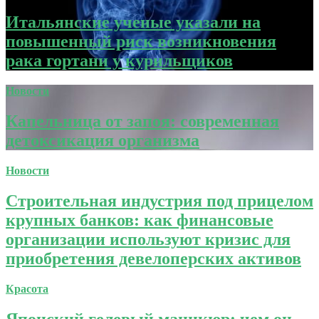
Итальянские ученые указали на
повышенный риск возникновения
рака гортани у курильщиков
Новости
Капельница от запоя: современная
детоксикация организма
Новости
Строительная индустрия под прицелом
крупных банков: как финансовые
организации используют кризис для
приобретения девелоперских активов
Красота
Японский гелевый маникюр: чем он