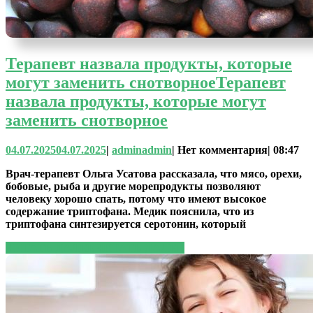
Терапевт назвала продукты, которые
могут заменить снотворное
Терапевт
назвала продукты, которые могут
заменить снотворное
04.07.2025
04.07.2025
|
admin
admin
|
Нет комментария
|
08:47
Врач-терапевт Ольга Усатова рассказала, что мясо, орехи,
бобовые, рыба и другие морепродукты позволяют
человеку хорошо спать, потому что имеют высокое
содержание триптофана. Медик пояснила, что из
триптофана синтезируется серотонин, который
ЧИТАТЬ ДАЛЕЕ
ЧИТАТЬ ДАЛЕЕ