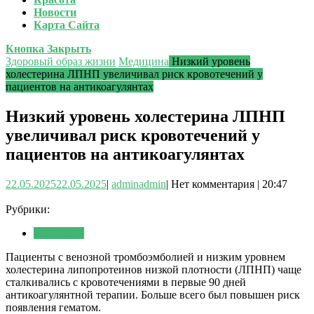
Новости
Карта Сайта
Кнопка Закрыть
Здоровый образ жизни
Медицина
Низкий уровень
холестерина ЛПНП увеличивал риск кровотечений у
пациентов на антикоагулянтах
Низкий уровень холестерина ЛПНП
увеличивал риск кровотечений у
пациентов на антикоагулянтах
22.05.2025
22.05.2025
|
admin
admin
|
Нет комментария
|
20:47
Рубрики:
Медицина
Пациенты с венозной тромбоэмболией и низким уровнем
холестерина липопротеинов низкой плотности (ЛПНП) чаще
сталкивались с кровотечениями в первые 90 дней
антикоагулянтной терапии. Больше всего был повышен риск
появления гематом.