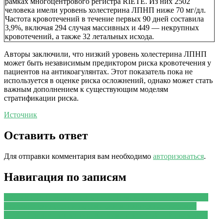
рамках многоцентрового регистра RIETE. Из них 2502
человека имели уровень холестерина ЛПНП ниже 70 мг/дл.
Частота кровотечений в течение первых 90 дней составила
3,9%, включая 294 случая массивных и 449 — некрупных
кровотечений, а также 32 летальных исхода.
Авторы заключили, что низкий уровень холестерина ЛПНП
может быть независимым предиктором риска кровотечения у
пациентов на антикоагулянтах. Этот показатель пока не
используется в оценке риска осложнений, однако может стать
важным дополнением к существующим моделям
стратификации риска.
Источник
Оставить ответ
Для отправки комментария вам необходимо
авторизоваться
.
Навигация по записям
PREVIOUS
Предыдущая запись:
Немоногамные отношения:
кто такие свингеры и почему они меняются партнерами?
NEXT
Следующая запись:
Куркума и зелёный чай оказались