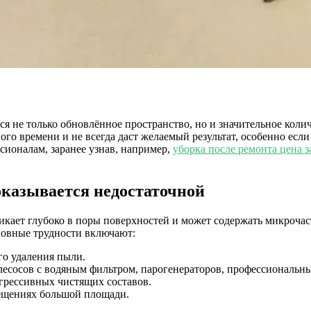
ся не только обновлённое пространство, но и значительное коли
ого времени и не всегда даст желаемый результат, особенно если
сионалам, заранее узнав, например,
уборка после ремонта цена 
оказывается недостаточной
никает глубоко в поры поверхностей и может содержать микроча
сновные трудности включают:
о удаления пыли.
сосов с водяным фильтром, парогенераторов, профессиональн
грессивных чистящих составов.
мещениях большой площади.