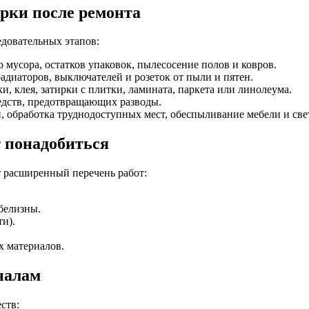
рки после ремонта
едовательных этапов:
 мусора, остатков упаковок, пылесосение полов и ковров.
радиаторов, выключателей и розеток от пыли и пятен.
и, клея, затирки с плитки, ламината, паркета или линолеума.
едств, предотвращающих разводы.
 обработка труднодоступных мест, обеспыливание мебели и све
 понадобиться
т расширенный перечень работ:
белизны.
и).
х материалов.
налам
ств: