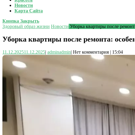
Новости
Карта Сайта
Кнопка Закрыть
Здоровый образ жизни
Новости
Уборка квартиры после ремонта
Уборка квартиры после ремонта: особе
11.12.2025
11.12.2025
|
admin
admin
|
Нет комментария
|
15:04