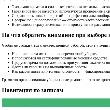
Экономия времени и сил — всё готово за несколько часов
Гарантированное качество: используются проверенные ср
Сохранность новых покрытий — профессионалы подбираю
Прозрачное ценообразование — стоимость часто рассчиты
Возможность сразу заселяться или приступить к расстано
На что обратить внимание при выборе 
Чтобы не столкнуться с некачественной работой, стоит уточнит
Наличие опыта именно в послеремонтной уборке.
Используются ли сертифицированные моющие средства.
Предусмотрена ли возможность присутствия заказчика во
Даётся ли гарантия на выполненные работы.
Как рассчитывается итоговая стоимость — фиксированна
Грамотно организованная уборка после ремонта — это не прос
Навигация по записям
PREVIOUS
Предыдущая запись:
Пять лучших кредитных карт 
NEXT
Следующая запись:
Почему хранить деньги в долларах 