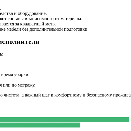
.
едства и оборудование.
т составы в зависимости от материала.
вается за квадратный метр.
вке мебели без дополнительной подготовки.
исполнителя
ь:
 время уборки.
я или по метражу.
то чистота, а важный шаг к комфортному и безопасному прожив
для новогодних покупок: длительный грейс и выгодный кэшбэк
— не лучший выбор для россиян сегодня