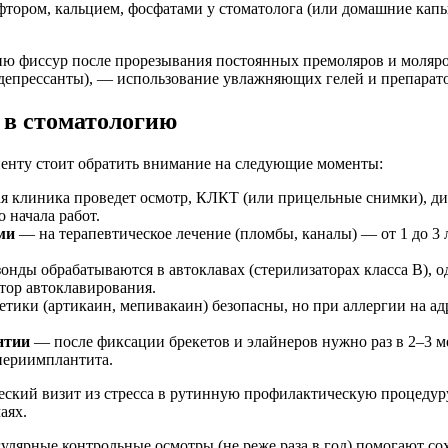
тором, кальцием, фосфатами у стоматолога (или домашние капы
ю фиссур после прорезывания постоянных премоляров и моляров 
епрессанты), — использование увлажняющих гелей и препарато
 в стоматологию
иенту стоит обратить внимание на следующие моменты:
 клиника проведет осмотр, КЛКТ (или прицельные снимки), диа
 начала работ.
ми
— на терапевтическое лечение (пломбы, каналы) — от 1 до 3 л
онды обрабатываются в автоклавах (стерилизаторах класса B), 
тор автоклавирования.
ики (артикаин, мепивакаин) безопасны, но при аллергии на адр
нтии
— после фиксации брекетов и элайнеров нужно раз в 2–3 м
периимплантита.
ский визит из стресса в рутинную профилактическую процедуру
аях.
улярные контрольные осмотры (не реже раза в год) помогают со