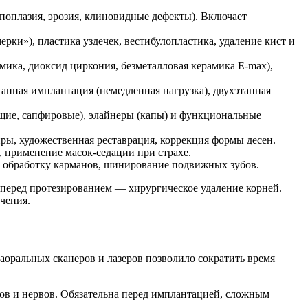
поплазия, эрозия, клиновидные дефекты). Включает
ки»), пластика уздечек, вестибулопластика, удаление кист и
ика, диоксид циркония, безметалловая керамика E-max),
пная имплантация (немедленная нагрузка), двухэтапная
щие, сапфировые), элайнеры (капы) и функциональные
ы, художественная реставрация, коррекция формы десен.
, применение масок-седации при страхе.
ю обработку карманов, шинирование подвижных зубов.
а перед протезированием — хирургическое удаление корней.
чения.
аоральных сканеров и лазеров позволило сократить время
лов и нервов. Обязательна перед имплантацией, сложным