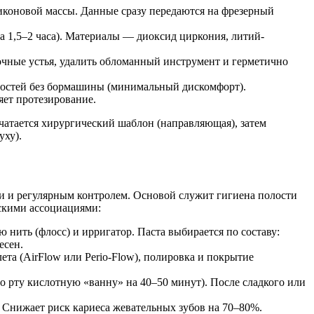
иконовой массы. Данные сразу передаются на фрезерный
а 1,5–2 часа). Материалы — диоксид циркония, литий-
очные устья, удалить обломанный инструмент и герметично
олостей без бормашины (минимальный дискомфорт).
ет протезирование.
атается хирургический шаблон (направляющая), затем
уху).
и и регулярным контролем. Основой служит гигиена полости
скими ассоциациями:
ю нить (флосс) и ирригатор. Паста выбирается по составу:
есен.
ета (AirFlow или Perio-Flow), полировка и покрытие
о рту кислотную «ванну» на 40–50 минут). После сладкого или
 Снижает риск кариеса жевательных зубов на 70–80%.