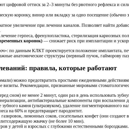
т цифровой оттиск за 2–3 минуты без рвотного рефлекса и сил
скую коронку, винир или вкладку за одно посещение (обычно з
атное увеличение при лечении каналов. Позволяет найти добав
.
 лечение герпеса, френулопластика, стерилизация кариозных п
 временных коронок)
— снижает риск при имплантации и ускоря
ч»: по данным КЛКТ проектируется положение имплантата, печ
ажные анатомические структуры (нервный пучок, гайморову паз
леваний: правила, которые работают
 эмали) можно предотвратить простыми ежедневными действиям
ие визиты. Рекомендации, признанные мировыми стоматологиче
ред сном) не менее 2 минут, один раз в день использовать зубну
инерализации, антибактериальные компоненты при воспалении д
 зубного камня (ультразвуком), удаление пигментированного нал
иеса на 60% и предотвращает пародонтит.
газировок, лимонных соков, сосательных конфет (они создают в
литсодержащую жвачку (не более 10 мин).
ов у детей и взрослых с глубокими естественными бороздками.