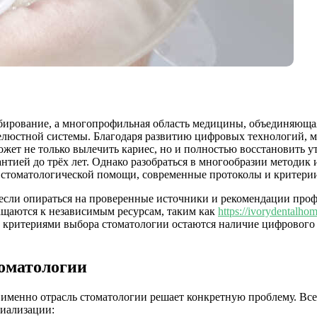
мбирование, а многопрофильная область медицины, объединяющая
челюстной системы. Благодаря развитию цифровых технологий,
т не только вылечить кариес, но и полностью восстановить утр
антией до трёх лет. Однако разобраться в многообразии методик
 стоматологической помощи, современные протоколы и критерии
 если опираться на проверенные источники и рекомендации про
щаются к независимым ресурсам, таким как
https://ivorydentalhom
критериями выбора стоматологии остаются наличие цифрового о
оматологии
 именно отрасль стоматологии решает конкретную проблему. Все
иализации: