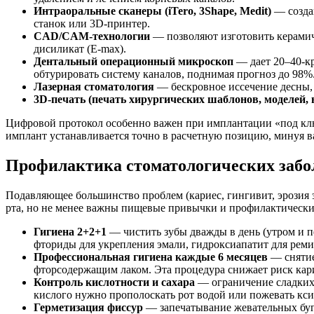
Интраоральные сканеры (iTero, 3Shape, Medit)
— создаю
станок или 3D-принтер.
CAD/CAM-технологии
— позволяют изготовить керамиче
дисиликат (E-max).
Дентальный операционный микроскоп
— дает 20–40-кр
обтурировать систему каналов, поднимая прогноз до 98%
Лазерная стоматология
— бескровное иссечение десны,
3D-печать (печать хирургических шаблонов, моделей,
Цифровой протокол особенно важен при имплантации «под клю
имплант устанавливается точно в расчетную позицию, минуя в
Профилактика стоматологических забо
Подавляющее большинство проблем (кариес, гингивит, эрозия
рта, но не менее важны пищевые привычки и профилактическ
Гигиена 2+2+1
— чистить зубы дважды в день (утром и пе
фториды для укрепления эмали, гидроксиапатит для рем
Профессиональная гигиена каждые 6 месяцев
— снятие
фторсодержащим лаком. Эта процедура снижает риск кар
Контроль кислотности и сахара
— ограничение сладких 
кислого нужно прополоскать рот водой или пожевать кси
Герметизация фиссур
— запечатывание жевательных бугр