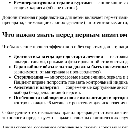
Реминерализующая терапия курсами
— аппликации с ф
стадиях кариеса («белое пятно»).
Дополнительная профилактика для детей включает герметизаци
препараты, снижающие слюноотделение (гипотензивные, антид
Что важно знать перед первым визитом
Чтобы лечение прошло эффективно и без скрытых доплат, пац
Диагностика всегда идет до старта лечения
— настоящая
альтернативами, сроками и фиксированной стоимостью до
Гарантийные обязательства должны быть письменны
зависимости от материала и производителя).
Стерилизация
— многоразовые наконечники, зеркала и з
Пациент вправе попросить показать контрольный индика
Анестезия и аллергия
— современные карпульные анестет
выбора безадреналиновой версии.
Особенности наблюдения после имплантации и ортодо
контроль каждые 6 месяцев с рентгеном для исключения 
Соблюдение этих несложных правил превращает стоматологиче
технологии предсказуемо — даже в сложных клинических случ
Таким образом, осознанное отношение к своему здоровью и рег