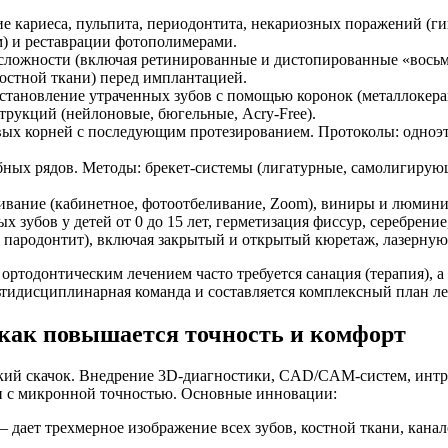
е кариеса, пульпита, периодонтита, некариозных поражений (ги
) и реставрации фотополимерами.
ложности (включая ретинированные и дистопированные «восьмер
остной ткани) перед имплантацией.
тановление утраченных зубов с помощью коронок (металлокерам
рукций (нейлоновые, бюгельные, Acry-Free).
х корней с последующим протезированием. Протоколы: одноэта
ных рядов. Методы: брекет-системы (лигатурные, самолигирую
вание (кабинетное, фотоотбеливание, Zoom), виниры и люминир
зубов у детей от 0 до 15 лет, герметизация фиссур, серебрение
, пародонтит), включая закрытый и открытый кюретаж, лазерну
 ортодонтическим лечением часто требуется санация (терапия), 
тидисциплинарная команда и составляется комплексный план ле
 как повышается точность и комфорт
ский скачок. Внедрение 3D-диагностики, CAD/CAM-систем, интр
ии с микронной точностью. Основные инновации:
 дает трехмерное изображение всех зубов, костной ткани, кана