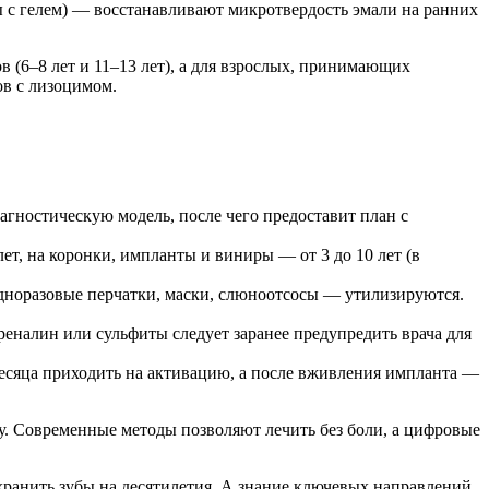
 с гелем) — восстанавливают микротвердость эмали на ранних
(6–8 лет и 11–13 лет), а для взрослых, принимающих
в с лизоцимом.
гностическую модель, после чего предоставит план с
ет, на коронки, импланты и виниры — от 3 до 10 лет (в
одноразовые перчатки, маски, слюноотсосы — утилизируются.
еналин или сульфиты следует заранее предупредить врача для
есяца приходить на активацию, а после вживления импланта —
. Современные методы позволяют лечить без боли, а цифровые
хранить зубы на десятилетия. А знание ключевых направлений