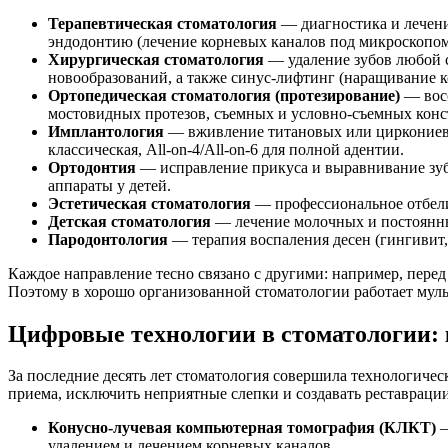
Терапевтическая стоматология
— диагностика и лечени
эндодонтию (лечение корневых каналов под микроскопом
Хирургическая стоматология
— удаление зубов любой с
новообразований, а также синус-лифтинг (наращивание к
Ортопедическая стоматология (протезирование)
— восс
мостовидных протезов, съемных и условно-съемных конст
Имплантология
— вживление титановых или циркониевы
классическая, All-on-4/All-on-6 для полной адентии.
Ортодонтия
— исправление прикуса и выравнивание зуб
аппараты у детей.
Эстетическая стоматология
— профессиональное отбели
Детская стоматология
— лечение молочных и постоянных 
Пародонтология
— терапия воспаления десен (гингивит
Каждое направление тесно связано с другими: например, перед
Поэтому в хорошо организованной стоматологии работает муль
Цифровые технологии в стоматологии:
За последние десять лет стоматология совершила технологиче
приема, исключить неприятные слепки и создавать реставрац
Конусно-лучевая компьютерная томография (КЛКТ)
—
удалением и лечением корневых каналов.