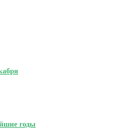
екабря
айшие годы