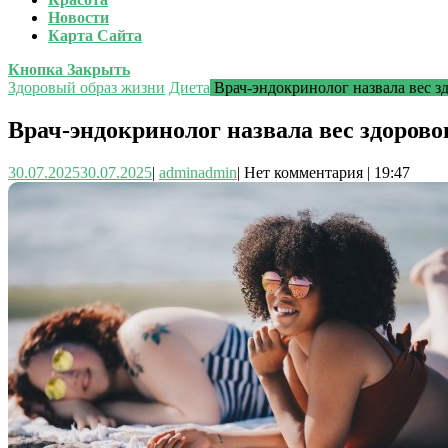
Новости
Карта Сайта
Кнопка Закрыть
Здоровый образ жизни
Диета
Врач-эндокринолог назвала вес з
Врач-эндокринолог назвала вес здорово
30.07.2025
30.07.2025
|
admin
admin
|
Нет комментария
|
19:47