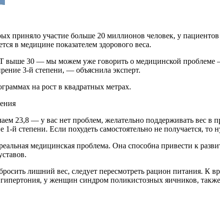
торых приняло участие больше 20 миллионов человек, у пациент
тся в медицине показателем здорового веса.
 ИМТ выше 30 — мы можем уже говорить о медицинской проблеме
ение 3-й степени, — объяснила эксперт.
ограммах на рост в квадратных метрах.
рения
чаем 23,8 — у вас нет проблем, желательно поддерживать вес в 
 1-й степени. Если похудеть самостоятельно не получается, то н
а реальная медицинская проблема. Она способна привести к раз
ставов.
сбросить лишний вес, следует пересмотреть рацион питания. К 
т, гипертония, у женщин синдром поликистозных яичников, такж