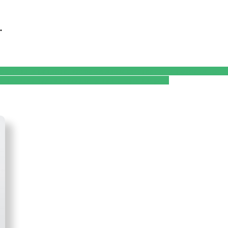
.
ошибки в рационе, которые лишают энергии и прибавляют в
ч назвала идеальную диету при атеросклерозе