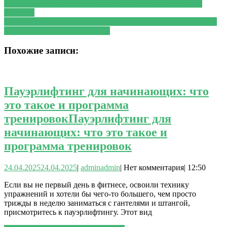
ДНК-сенсор для подбора дозировки противоопухолевых
лекарств
NEXT
Следующая запись:
Врач-терапевт перечислила самые
вредные для печени продукты
Похожие записи:
Пауэрлифтинг для начинающих: что
это такое и программа
тренировок
Пауэрлифтинг для
начинающих: что это такое и
программа тренировок
24.04.2025
24.04.2025
|
admin
admin
|
Нет комментария
|
12:50
Если вы не первый день в фитнесе, освоили технику
упражнений и хотели бы чего-то большего, чем просто
трижды в неделю заниматься с гантелями и штангой,
присмотритесь к пауэрлифтингу. Этот вид