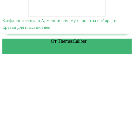
Блефаропластика в Армении: почему пациенты выбирают
Ереван для пластики век
WordPress тема Medical
От ThemesCaliber
Прокрутить вверх