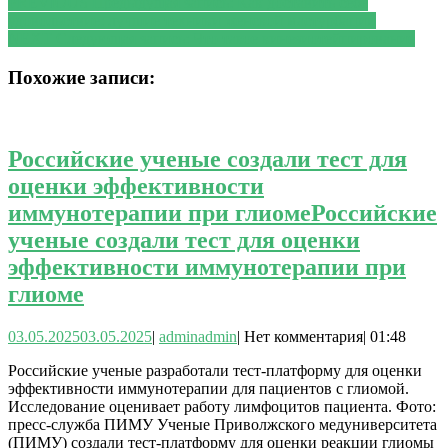
PREVIOUS
Предыдущая запись:
Как доставить себе
удовольствие: лучшие техники женской мастурбации
NEXT
Следующая запись:
Что такое кинезиотейпирование
Похожие записи:
Российские ученые создали тест для
оценки эффективности
иммунотерапии при глиоме
Российские
ученые создали тест для оценки
эффективности иммунотерапии при
глиоме
03.05.2025
03.05.2025
|
admin
admin
|
Нет комментария
|
01:48
Российские ученые разработали тест-платформу для оценки
эффективности иммунотерапии для пациентов с глиомой.
Исследование оценивает работу лимфоцитов пациента. Фото:
пресс-служба ПИМУ Ученые Приволжского медуниверситета
(ПИМУ) создали тест-платформу для оценки реакции глиомы