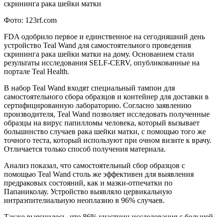
Фото: 123rf.com
FDA одобрило первое и единственное на сегодняшний день
устройство Teal Wand для самостоятельного проведения
скрининга рака шейки матки на дому. Основанием стали
результаты исследования SELF-CERV, опубликованные на
портале Teal Health.
В набор Teal Wand входят специальный тампон для
самостоятельного сбора образцов и контейнер для доставки в
сертифицированную лабораторию. Согласно заявлению
производителя, Teal Wand позволяет исследовать полученные
образцы на вирус папилломы человека, который вызывает
большинство случаев рака шейки матки, с помощью того же
точного теста, который используют при очном визите к врачу.
Отличается только способ получения материала.
Анализ показал, что самостоятельный сбор образцов с
помощью Teal Wand столь же эффективен для выявления
предраковых состояний, как и мазки-отпечатки по
Папаниколау. Устройство выявляло цервикальную
интраэпителиальную неоплазию в 96% случаев.
Также выяснилось, что 86% участниц исследования с большей