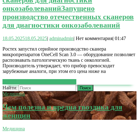
сканеров для диагностики
онкозаболеваний
Запущено
производство отечественных сканеров
для диагностики онкозаболеваний
18.05.2025
18.05.2025
|
admin
admin
|
Нет комментария
|
01:47
Ростех запустил серийное производство сканера
микропрепаратов OneCell Scan 3.0 — оборудование позволяет
распознавать патологическую ткань с онкологией.
Производитель утверждает, что прибор превосходит
зарубежные аналоги, при этом его цена ниже на
ЧИТАТЬ ДАЛЕЕ
ЧИТАТЬ ДАЛЕЕ
Найти:
Медицина
Чем полезна и вредна гвоздика для
женщин
Медицина